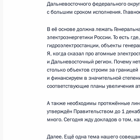
Дальневосточного федерального округа
Встреча с Премьер-министром Ма
с большим сроком исполнения. Главно
4 сентября 2024 года, 13:00
Приморский кра
В её основе должна лежать Генераль
электроэнергетики России. То есть где
гидроэлектростанции, объекты генера
Встреча с Заместителем Председат
Я, когда сказал про атомные электрост
Александром Вулиным
и Дальневосточный регион. Почему не
4 сентября 2024 года, 12:05
Приморский кра
столько объектов строим за границей 
и финансируем в значительной степен
соответствующие планы увеличения ат
Встреча с Заместителем Председат
А также необходимы протяжённые лини
4 сентября 2024 года, 11:05
Приморский кра
утверждён Правительством до 1 декабр
много. Сегодня жду докладов о том, к
3 сентября 2024 года, вторник
Далее. Ещё одна тема нашего совещан