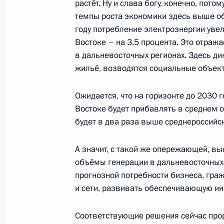
растёт. Ну и слава богу, конечно, потом
6 сентября 2024 года, 19:10
Московская обл
темпы роста экономики здесь выше об
году потребление электроэнергии увел
Востоке – на 3,5 процента. Это отража
5 сентября 2024 года, четверг
в дальневосточных регионах. Здесь д
жильё, возводятся социальные объек
Пленарное заседание девятого Вос
форума
Ожидается, что на горизонте до 2030 
5 сентября 2024 года, 12:00
Приморский кра
Востоке будет прибавлять в среднем ок
будет в два раза выше среднероссийс
4 сентября 2024 года, среда
А значит, с такой же опережающей, в
объёмы генерации в дальневосточных 
Рабочая встреча с губернатором П
прогнозной потребности бизнеса, граж
Кожемяко
и сети, развивать обеспечивающую ин
4 сентября 2024 года, 18:40
Приморский кра
Соответствующие решения сейчас про