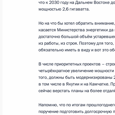
что к 2030 году на Дальнем Востоке 
мощностью 2,6 гигаватта.
Совещание по вопросам развития 
Дальневосточного федерального о
Но на что бы хотел обратить внимание
4 сентября 2024 года, 17:50
Приморский кра
касается Министерства энергетики да и
достаточно большой объём устаревшег
из работы, из строя. Поэтому для того
обязательно иметь в виду и вот это об
Встреча с модераторами сессий В
4 сентября 2024 года, 15:45
Приморский кра
В числе приоритетных проектов – стро
четырёхкратное увеличение мощности 
того, должны быть модернизированы 2
Презентация результатов развития 
в том числе в Якутии и на Камчатке. П
новых предприятий
сейчас верстать планы на более отдал
4 сентября 2024 года, 15:15
Приморский кра
Напомню, что по итогам прошлогоднег
поручение подготовить долгосрочную 