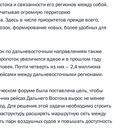
стока и связанности его регионов между собой.
-летия победы на Халхин-Голе
5
7м
 учитывая огромную территорию
. Здесь в числе приоритетов прежде всего,
озок, формирование новых, более удобных для
олии Лувсаннамсрайн Оюун-
3
зок по дальневосточным направлениям также
жиропоток увеличился вдвое и в прошлом году
овек. Почти четверть из них – 2,4 миллиона
ейсами между дальневосточными регионами.
ческом форуме была поставлена цель, чтобы
осударственного хурала
4
нних рейсах Дальнего Востока вырос не менее
аланом
од. Для решения этой задачи необходимо строить
аструктуру, расширять маршрутную сеть между
ть парк воздушных судов и повышать доступность