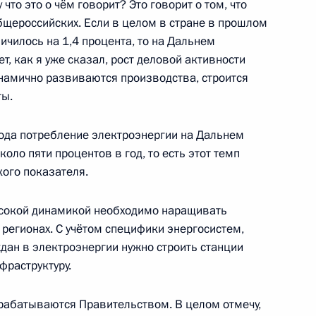
у что это о чём говорит? Это говорит о том, что
асть, Ново-Огарёво
щероссийских. Если в целом в стране в прошлом
ичилось на 1,4 процента, то на Дальнем
ет, как я уже сказал, рост деловой активности
инамично развиваются производства, строится
ты.
точного экономического
:
39
года потребление электроэнергии на Дальнем
й, остров Русский
оло пяти процентов в год, то есть этот темп
кого показателя.
ысокой динамикой необходимо наращивать
регионах. С учётом специфики энергосистем,
риморского края Олегом
2
дан в электроэнергии нужно строить станции
фраструктуру.
й, остров Русский
рабатываются Правительством. В целом отмечу,