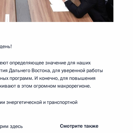
льного собрания Вьетнама
6
ль
день!
меют определяющее значение для наших
 учение «Океан-2024»
4
тия Дальнего Востока, для уверенной работы
ль
ных программ. И конечно, для повышения
живают в этом огромном макрорегионе.
к
ии энергетической и транспортной
кой области Андреем
4
Смотрите также
трим здесь
ь