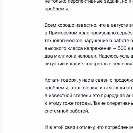
не только перспективные задачи, но и
проблемы.
Всем хорошо известно, что в августе э
7 сентября 2024 года, суббота
в Приморском крае произошло серьёз
Открытие инфраструктурных объек
технологическое нарушение в работе 
высокого класса напряжения – 500 кил
7 сентября 2024 года, 13:10
Москва
два миллиона человек. Надеюсь услы
ситуации и какие конкретные решения
Владимир Путин поздравил москви
Кстати говоря, у нас в связи с продо
7 сентября 2024 года, 12:45
Москва
проблемы, отключения, и там люди это
в известной степени это природная ан
к этому тоже готовы. Такие оператив
системной работой.
6 сентября 2024 года, пятница
Владимир Путин проголосовал на в
И в этой связи отмечу, что потреблен