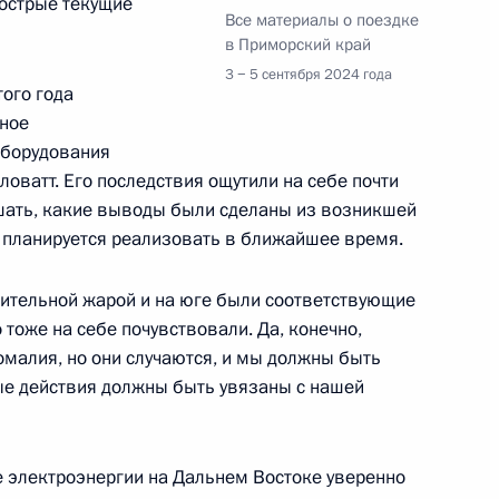
 острые текущие
Все материалы о поездке
в Приморский край
3 − 5 сентября 2024 года
того года
ное
тов Москвы
4
31м
оборудования
оватт. Его последствия ощутили на себе почти
шать, какие выводы были сделаны из возникшей
 планируется реализовать в ближайшее время.
чей с Днём города
6
9м
лжительной жарой и на юге были соответствующие
 тоже на себе почувствовали. Да, конечно,
омалия, но они случаются, и мы должны быть
ные действия должны быть увязаны с нашей
ыборах в Мосгордуму
ие электроэнергии на Дальнем Востоке уверенно
1
59