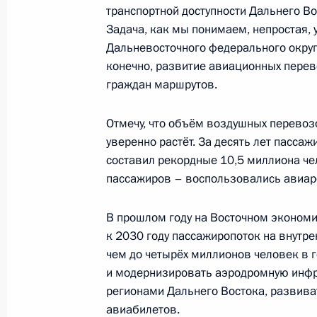
транспортной доступности Дальнего Во
Торжественный приём по случаю 85
Задача, как мы понимаем, непростая,
Дальневосточного федерального округа
3 сентября 2024 года, 15:25
Улан-Батор
конечно, развитие авиационных перев
граждан маршрутов.
Беседа с Премьер-министром Монг
Отмечу, что объём воздушных перево
Эрдэнэ
уверенно растёт. За десять лет пасса
3 сентября 2024 года, 13:00
Улан-Батор
составил рекордные 10,5 миллиона чел
пассажиров – воспользовались авиар
В прошлом году на Восточном экономи
Беседа с председателем Великого г
к 2030 году пассажиропоток на внутре
Монголии Дашзэгвийн Амарбаясг
чем до четырёх миллионов человек в г
3 сентября 2024 года, 12:30
Улан-Батор
и модернизировать аэродромную инфр
регионами Дальнего Востока, развива
авиабилетов.