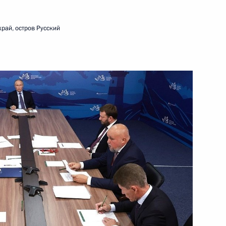
рай, остров Русский
ть следующие материалы
рств БРИКС, курирующими
16
9м
рг
ва
5
42м
ласть, Ново-Огарёво