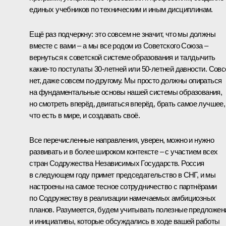
единых учебников по техническим и иным дисциплинам.
Ещё раз подчеркну: это совсем не значит, что мы должны
вместе с вами – а мы все родом из Советского Союза –
вернуться к советской системе образования и талдычить
какие-то постулаты 30-летней или 50-летней давности. Сов
нет, даже совсем по-другому. Мы просто должны опираться
на фундаментальные основы нашей системы образования,
но смотреть вперёд, двигаться вперёд, брать самое лучшее,
что есть в мире, и создавать своё.
Все перечисленные направления, уверен, можно и нужно
развивать и в более широком контексте – с участием всех
стран Содружества Независимых Государств. Россия
в следующем году примет председательство в СНГ, и мы
настроены на самое тесное сотрудничество с партнёрами
по Содружеству в реализации намечаемых амбициозных
планов. Разумеется, будем учитывать полезные предложен
и инициативы, которые обсуждались в ходе вашей работы