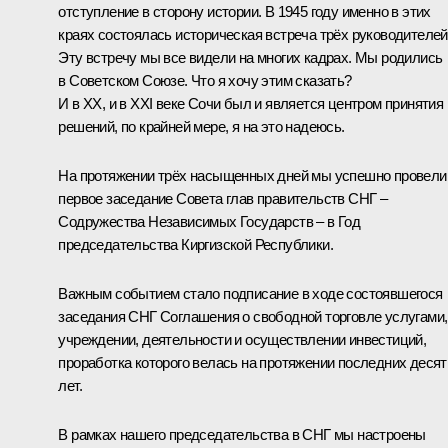
отступление в сторону истории. В 1945 году именно в этих
краях состоялась историческая встреча трёх руководителей
Эту встречу мы все видели на многих кадрах. Мы родились
в Советском Союзе. Что я хочу этим сказать?
И в XX, и в XXI веке Сочи был и является центром принятия
решений, по крайней мере, я на это надеюсь.
На протяжении трёх насыщенных дней мы успешно провели
первое заседание Совета глав правительств СНГ –
Содружества Независимых Государств – в Год
председательства Киргизской Республики.
Важным событием стало подписание в ходе состоявшегося
заседания СНГ Соглашения о свободной торговле услугами,
учреждении, деятельности и осуществлении инвестиций,
проработка которого велась на протяжении последних десят
лет.
В рамках нашего председательства в СНГ мы настроены