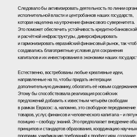
Следовало бы активизировать деятельность по линии орган
исполнительной власти и центробанков наших государств,
которая нацелена на упрочение финансового суверенитета.
Это поможет обеспечить устойчивость кредитно-банковской
и расчётной инфраструктуры, диверсифицировать
и гармонизировать евразийский финансовый рынок, так что
создавались благоприятные условия для сохранения
капиталов и их инвестирования в экономики наших государс
Естественно, востребованы любые креативные идеи,
направленные на то, чтобы придать интеграции
дополнительную динамику, обогатить её новым содержание
Этому бы способствовала реализация российских
предложений добавить к известным четырём свободам
в рамках Евразэс: а, напомню, это свободное передвижение
товаров, услуг, финансов и человеческого капитала – и пяту
позицию – свободу знаний. Это предполагает внедрение об
принципов и стандартов образования, координацию научны
программ, унификацию требований к профессиям, создание