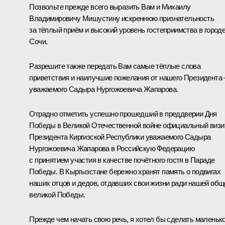
Позвольте прежде всего выразить Вам и Михаилу
Владимировичу Мишустину искреннюю признательность
за тёплый приём и высокий уровень гостеприимства в город
Сочи.
Разрешите также передать Вам самые тёплые слова
приветствия и наилучшие пожелания от нашего Президента 
уважаемого Садыра Нургожоевича Жапарова.
Отрадно отметить успешно прошедший в преддверии Дня
Победы в Великой Отечественной войне официальный визи
Президента Киргизской Республики уважаемого Садыра
Нургожоевича Жапарова в Российскую Федерацию
с принятием участия в качестве почётного гостя в Параде
Победы. В Кыргызстане бережно хранят память о подвигах
наших отцов и дедов, отдавших свои жизни ради нашей общ
великой Победы.
Прежде чем начать свою речь, я хотел бы сделать маленьк