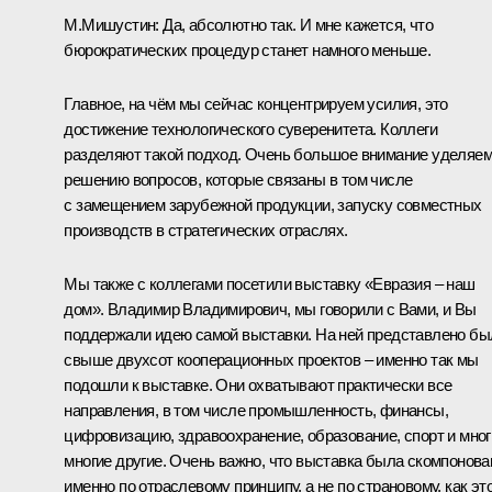
М.Мишустин:
Да, абсолютно так. И мне кажется, что
бюрократических процедур станет намного меньше.
Главное, на чём мы сейчас концентрируем усилия, это
достижение технологического суверенитета. Коллеги
разделяют такой подход. Очень большое внимание уделяе
решению вопросов, которые связаны в том числе
с замещением зарубежной продукции, запуску совместных
производств в стратегических отраслях.
Мы также с коллегами посетили выставку «Евразия – наш
дом». Владимир Владимирович, мы говорили с Вами, и Вы
поддержали идею самой выставки. На ней представлено бы
свыше двухсот кооперационных проектов – именно так мы
подошли к выставке. Они охватывают практически все
направления, в том числе промышленность, финансы,
цифровизацию, здравоохранение, образование, спорт и мног
многие другие. Очень важно, что выставка была скомпонова
именно по отраслевому принципу, а не по страновому, как эт