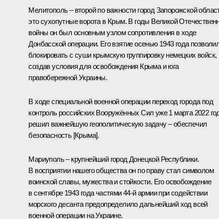
Мелитополь – второй по важности город Запорожской област
это сухопутные ворота в Крым. В годы Великой Отечествен
войны он был основным узлом сопротивления в ходе
Донбасской операции. Его взятие осенью 1943 года позволи
блокировать с суши крымскую группировку немецких войск,
создав условия для освобождения Крыма и юга
правобережной Украины.
В ходе специальной военной операции переход города под
контроль российских Вооружённых Сил уже 1 марта 2022 го
решил важнейшую геополитическую задачу – обеспечил
безопасность [Крыма].
Мариуполь – крупнейший город Донецкой Республики.
В восприятии нашего общества он по праву стал символом
воинской славы, мужества и стойкости. Его освобождение
в сентябре 1943 года частями 44-й армии при содействии
морского десанта предопределило дальнейший ход всей
военной операции на Украине.