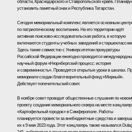
области, Краснодарского и Ставропольского краёв. Планиру
установить памятный знак и Республика Татарстан.
Сегодня мемориальный комплекс является основным центр
по патриотическому воспитанию. На его территории идёт
активная поисково-исследовательская работа, в которую
включаются студенты учебных заведений и старшеклассник
Здесь также совместно с Университетом прокуратуры
Российской Федерации ежегодно проводится международн
научный форум «Нюрнбергский процесс: история
и современность». Проводятся открытые уроки в школах. П
мемориале создан благотворительный фонд «Мирный».
Действует попечительский совет.
В ноябре совет проводит общественные слушания по новом
проекту создания мемориального сквера на месте концлагер
«Картофельный городок» в Симферополе. Работы
планируется провести за внебюджетные средства и заверш
их к 9 мая 2023 года. Этот концлагерь также назывался Dula
241, действовал в течение всего периода немецко-фашистс