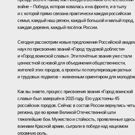
войне – Победа, которая ковалась и на фронте, и в тылу
и с которой прямо связана практически каждая российская
семья, каждый наш регион, каждый большой и малый город,
каждая деревня, каждый посёлок России.
Сегодня рассмотрим новые предложения Российской акаде
наук по присвоению званий «Город трудовой доблести»
и «Город воинской славы». Эти почётные звания уже стали
ценностной основой для объединения общественности,
жителей этих городов, а проекты по популяризации ратных
и трудовых подвигов – жизненным ориентиром для молодёж
Как вы знаете, процесс присвоения звания «Город воинской
славы» был завершён в 2015 году. Его удостоены 45
российских городов. Сейчас в состав России вернулись чет
региона, где во время Великой Отечественной шли
тяжелейшие бои. Мужество и стойкость, проявленные здесь
воинами Красной армии, сыграли в победе над нацизмом
огромную роль.