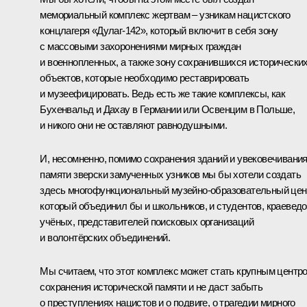
мемориальный комплекс жертвам – узникам нацистского
концлагеря «Дулаг-142», который включит в себя зону
с массовыми захоронениями мирных граждан
и военнопленных, а также зону сохранившихся исторически
объектов, которые необходимо реставрировать
и музеефицировать. Ведь есть же такие комплексы, как
Бухенвальд и Дахау в Германии или Освенцим в Польше,
и никого они не оставляют равнодушными.
И, несомненно, помимо сохранения зданий и увековечивани
памяти зверски замученных узников мы бы хотели создать
здесь многофункциональный музейно-образовательный цен
который объединил бы и школьников, и студентов, краеведо
учёных, представителей поисковых организаций
и волонтёрских объединений.
Мы считаем, что этот комплекс может стать крупным центр
сохранения исторической памяти и не даст забыть
о преступлениях нацистов и о подвиге, о трагедии мирного