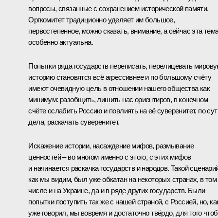
вопросы, связанные с сохранением исторической памяти.
Оргкомитет традиционно уделяет им большое,
первостепенное, можно сказать, внимание, а сейчас эта тем
особенно актуальна.
Попытки ряда государств переписать, перелицевать миров
историю становятся всё агрессивнее и по большому счёту
имеют очевидную цель в отношении нашего общества как
минимум: разобщить, лишить нас ориентиров, в конечном
счёте ослабить Россию и повлиять на её суверенитет, по сут
дела, раскачать суверенитет.
Искажение истории, насаждение мифов, размывание
ценностей – во многом именно с этого, с этих мифов
и начинается раскачка государств и народов. Такой сценарий
как мы видим, был уже обкатан на некоторых странах, в том
числе и на Украине, да и в ряде других государств. Были
попытки поступить так же с нашей страной, с Россией, но, ка
уже говорил, мы вовремя и достаточно твёрдо, для того что