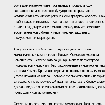
Большое значение имеет установка в прошлом году
закладного камня на месте будущего мемориального
комплекса в Гатчинском районе Ленинградской области. Важ
чтобы такие комплексы – как новые, так и восстановленные 
были в каждом регионе и стали необходимым элементом
воспитательной работы и тематических школьных
экскурсионных маршрутов.
Хочу рассказать об опыте создания одного из таких
мемориальных комплексов в Крыму. Мемориал жертвам
немецко-фашистской оккупации Крымского полуострова
«Концлагерь «Красный» был задуман ещё в украинский пер
истории Крыма. Крымчане одними из первых осознали, кака
угроза исходит из Киева. Борьба с фальсификацией истории
за сохранение исторической памяти началась в Крыму задо
до 2014 года. Это во многом помогло нам подготовить идейн
почву для «Крымской весны».
Средства на реализацию проекта мемориала «Концлагерь