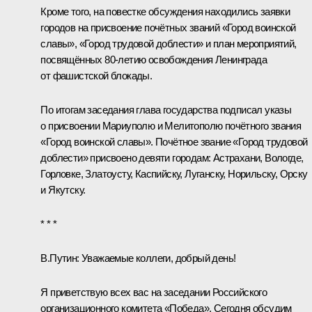
Кроме того, на повестке обсуждения находились заявки
городов на присвоение почётных званий «Город воинской
славы», «Город трудовой доблести» и план мероприятий,
посвящённых 80-летию освобождения Ленинграда
от фашистской блокады.
По итогам заседания глава государства подписал указы
о присвоении
Мариуполю
и
Мелитополю
почётного звания
«Город воинской славы». Почётное звание «Город трудовой
доблести»
присвоено
девяти городам: Астрахани, Вологде,
Горловке, Златоусту, Каспийску, Луганску, Норильску, Орску
и Якутску.
* * *
В.Путин:
Уважаемые коллеги, добрый день!
Я приветствую всех вас на заседании Российского
организационного комитета «Победа». Сегодня обсудим