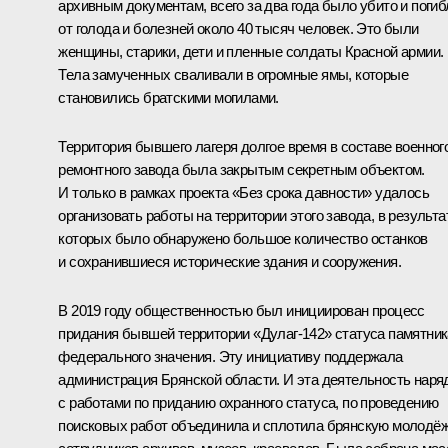
архивным документам, всего за два года было убито и погиб
от голода и болезней около 40 тысяч человек. Это были
женщины, старики, дети и пленные солдаты Красной армии.
Тела замученных сваливали в огромные ямы, которые
становились братскими могилами.
Территория бывшего лагеря долгое время в составе военног
ремонтного завода была закрытым секретным объектом.
И только в рамках проекта «Без срока давности» удалось
организовать работы на территории этого завода, в результа
которых было обнаружено большое количество останков
и сохранившиеся исторические здания и сооружения.
В 2019 году общественностью был инициирован процесс
придания бывшей территории «Дулаг-142» статуса памятник
федерального значения. Эту инициативу поддержала
администрация Брянской области. И эта деятельность наря
с работами по приданию охранного статуса, по проведению
поисковых работ объединила и сплотила брянскую молодёж