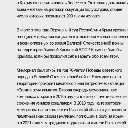
в Крыму их насчитывалось более ста. Это наша дань памят
всем жертвам нацистской оккупации полуострова, общее
число которых превышает 200 тысяч человек.
В июле этого года Верховный суд Республики Крым признал
геноцидом действия нацистов в отношении мирного населен
и военнопленных во время Великой Отечественной войны
на территории бывшей Крымской АССР. Крым не был бы
Крымом, если бы позволил себе забыть обо всём этом.
Мемориал был открыт в год 70-летия Победы советского
народа в Великой Отечественной войне. Ежегодно на его
территории проходит многотысячная патриотическая акция
«Зажги свечу памяти». Вторая очередь мемориального
комплекса открыта в 2016 году – это сквер Памяти на месте
сожжения узников концлагеря. В 2018 году на территории
мемориала наши коллеги из Рязанской области установили
памятный знак своим землякам, погибшим в боях за Крым,
а в 2021 году эту традицию поддержали жители Ростовской