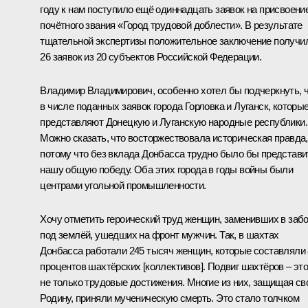
году к нам поступило ещё одиннадцать заявок на присвоени
почётного звания «Город трудовой доблести». В результате
тщательной экспертизы положительное заключение получи
26 заявок из 20 субъектов Российской Федерации.
Владимир Владимирович, особенно хотел бы подчеркнуть, 
в числе поданных заявок города Горловка и Луганск, которы
представляют Донецкую и Луганскую народные республики.
Можно сказать, что восторжествовала историческая правда,
потому что без вклада Донбасса трудно было бы представи
нашу общую победу. Оба этих города в годы войны были
центрами угольной промышленности.
Хочу отметить героический труд женщин, заменивших в забо
под землёй, ушедших на фронт мужчин. Так, в шахтах
Донбасса работали 245 тысяч женщин, которые составляли
процентов шахтёрских [коллективов]. Подвиг шахтёров – эт
не только трудовые достижения. Многие из них, защищая с
Родину, приняли мученическую смерть. Это стало толчком