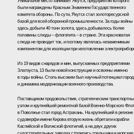
Уникальное место занимает Якутск, предприятия которого
были награждены Красным Знаменем Государственного
комитета обороны. По сути, Якутск стал золоторесурсной
базой для всей оборонной промышленности. За годы войны
здесь добыли 40 тонн золота, здесь добывалось более
половины слюды – флогопита – в стране. Эта красноватая
слюда не проводит ток, и поэтому являлась незаменимым
компонентом для изоляции при изготовлении электроприбор
Из 19 видов снарядов и мин, выпускаемых предприятиями
Златоуста, 13 были новой конструкции и освоены именно
в годы войны. Столь высоким был научный потенциал город
и динамика модернизации военного производства.
Поставщиком продовольствия, стратегическим транспортн
узлом и крупнейшей ремонтной базой Военно-Морского Фло
в Поволжье стал город Астрахань. На крупнейшей в регионе
судоверфи имени Кирова вторую жизнь обретали корабли
Каспийской и Волжской флотилий, а на двух других
судостроительных заводах строились тральщики и морские