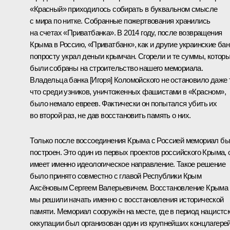
«Красный» приходилось собирать в буквальном смысле
с мира по нитке. Собранные пожертвования хранились
на счетах «Приватбанка». В 2014 году, после возвращения
Крыма в Россию, «Приватбанк», как и другие украинские бан
попросту украл деньги крымчан. Сгорели и те суммы, котор
были собраны на строительство нашего мемориала.
Владельца банка [Игоря] Коломойского не остановило даже 
что среди узников, уничтоженных фашистами в «Красном»,
было немало евреев. Фактически он попытался убить их
во второй раз, не дав восстановить память о них.
Только после воссоединения Крыма с Россией мемориал б
построен. Это один из первых проектов российского Крыма, 
имеет именно идеологическое направление. Такое решение
было принято совместно с главой Республики Крым
Аксёновым Сергеем Валерьевичем. Восстановление Крыма
мы решили начать именно с восстановления исторической
памяти. Мемориал сооружён на месте, где в период нацистс
оккупации был организован один из крупнейших концлагерей