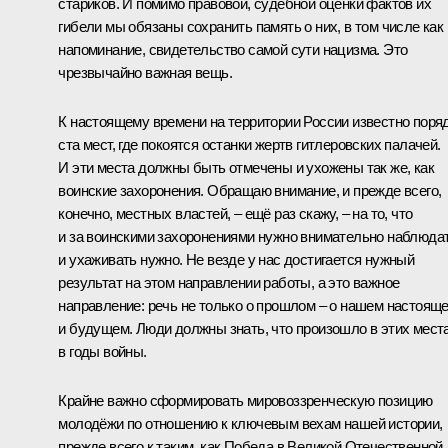
стариков. И помимо правовой, судебной оценки фактов их
гибели мы обязаны сохранить память о них, в том числе как
напоминание, свидетельство самой сути нацизма. Это
чрезвычайно важная вещь.
К настоящему времени на территории России известно поря
ста мест, где покоятся останки жертв гитлеровских палачей.
И эти места должны быть отмечены и ухожены так же, как
воинские захоронения. Обращаю внимание, и прежде всего,
конечно, местных властей, – ещё раз скажу, – на то, что
и за воинскими захоронениями нужно внимательно наблюда
и ухаживать нужно. Не везде у нас достигается нужный
результат на этом направлении работы, а это важное
направление: речь не только о прошлом – о нашем настоящ
и будущем. Люди должны знать, что произошло в этих мест
в годы войны.
Крайне важно сформировать мировоззренческую позицию
молодёжи по отношению к ключевым вехам нашей истории,
прежде всего к таким, как Победа в Великой Отечественной