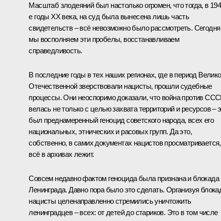
Масштаб злодеяний был настолько огромен, что тогда, в 194
е годы ХХ века, на суд была вынесена лишь часть
свидетельств – всё невозможно было рассмотреть. Сегодня
мы восполняем эти пробелы, восстанавливаем
справедливость.
В последние годы в тех наших регионах, где в период Велик
Отечественной зверствовали нацисты, прошли судебные
процессы. Они неоспоримо доказали, что война против СС
велась не только с целью захвата территорий и ресурсов – 
был преднамеренный геноцид советского народа, всех его
национальных, этнических и расовых групп. Да это,
собственно, в самих документах нацистов просматривается,
всё в архивах лежит.
Совсем недавно фактом геноцида была признана и блокада
Ленинграда. Давно пора было это сделать. Организуя блокад
нацисты целенаправленно стремились уничтожить
ленинградцев – всех: от детей до стариков. Это в том числе