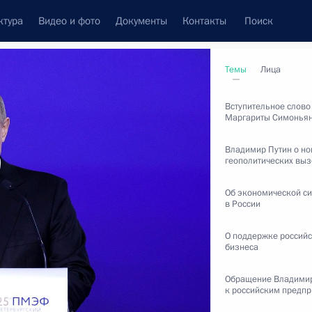
ктура
Видео и фото
Документы
Контакты
Поиск
венный Совет
Совет Безопасности
Комиссии и советы
Темы
Лица
леграммы
Сведения о Президенте
июнь, 2022
Вступительное слово
Маргариты Симонья
Владимир Путин о н
геополитических выз
Встречи с представителями сообществ
Об экономической си
в России
Пресс-конференции
О поддержке российс
Интервью
бизнеса
Статьи
Обращение Владимир
к российским предп