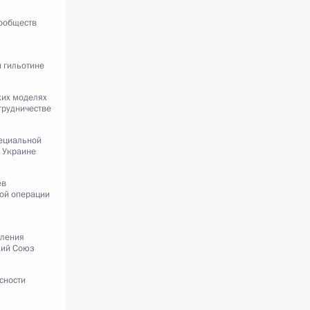
ообществ
 гильотине
ких моделях
трудничестве
пециальной
 Украине
ев
ой операции
пления
кий Союз
сности