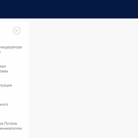
 модератора
н
овых
овах
туации
кого
а Путина
ринимателям