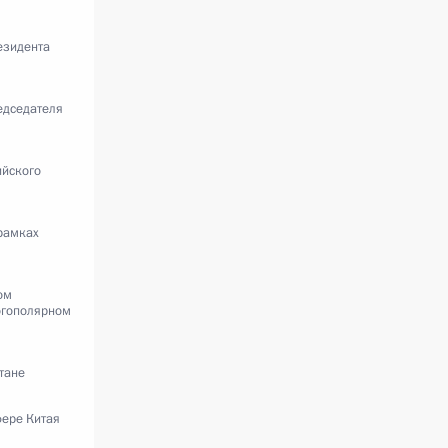
езидента
едседателя
ийского
рамках
ом
огополярном
тане
фере Китая