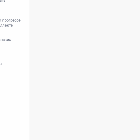
ких
м прогрессе
еллекте
анских
мы