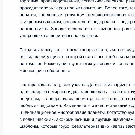
торговые, производственные, логистические связи, ра
проходят теперь через новые испытания. Более того, т
17 июня 2022 года, 22:00
Санкт-Петербург
понятия, как деловая репутация, неприкосновенность с
к мировым валютам, основательно подорваны – подор
партнёрами на Западе, и сделано это намеренно, ради 
Встреча с Президентом Казахстан
устаревших геополитических иллюзий.
17 июня 2022 года, 19:45
Санкт-Петербург
Сегодня изложу наш – когда говорю «наш», имею в виду
взгляд на ситуацию, в которой оказалась глобальная 
на том, как Россия действует в этих условиях и как пла
меняющейся обстановке.
Пленарное заседание Петербургск
экономического форума
Полтора года назад, выступая на Давосском форуме, вн
однополярного миропорядка завершилась – начать хочу с
17 июня 2022 года, 19:25
Санкт-Петербург
не деться, – завершилась, несмотря на все попытки её
любыми средствами. Изменения – это естественный ход
цивилизационное многообразие планеты, богатство куль
16 июня 2022 года, четверг
с политическими, экономическими и другими шаблонами
шаблоны, которые грубо, безальтернативно навязывают
Совещание по вопросам развития