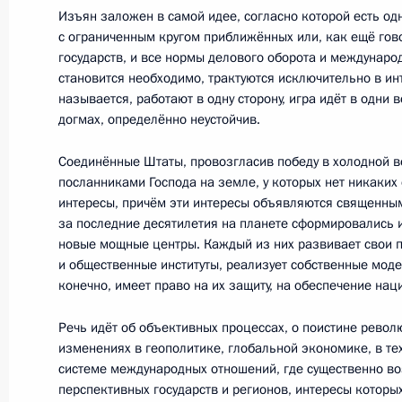
промышленности
Изъян заложен в самой идее, согласно которой есть од
с ограниченным кругом приближённых или, как ещё гово
16 июня 2022 года, 20:25
Санкт-Петербург
государств, и все нормы делового оборота и междунаро
становится необходимо, трактуются исключительно в ин
называется, работают в одну сторону, игра идёт в одни 
догмах, определённо неустойчив.
15 июня 2022 года, среда
Соединённые Штаты, провозгласив победу в холодной в
Встреча с главой «Роснано» Серге
посланниками Господа на земле, у которых нет никаких 
15 июня 2022 года, 14:00
Москва, Кремль
интересы, причём эти интересы объявляются священным
за последние десятилетия на планете сформировались и
новые мощные центры. Каждый из них развивает свои 
и общественные институты, реализует собственные моде
14 июня 2022 года, вторник
конечно, имеет право на их защиту, на обеспечение нац
Встреча с главой Счётной палаты 
Речь идёт об объективных процессах, о поистине револ
изменениях в геополитике, глобальной экономике, в те
14 июня 2022 года, 13:55
Москва, Кремль
системе международных отношений, где существенно во
перспективных государств и регионов, интересы котор