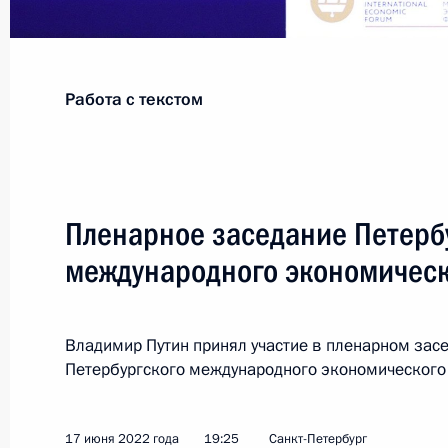
Показа
Работа с текстом
23 июня 2022 года, четверг
Саммит БРИКС
23 июня 2022 года, 16:40
Московская облас
Пленарное заседание Петерб
международного экономичес
22 июня 2022 года, среда
Владимир Путин принял участие в пленарном зас
Приветствие участникам Делового
Петербургского международного экономического
22 июня 2022 года, 14:30
17 июня 2022 года
19:25
Санкт-Петербург