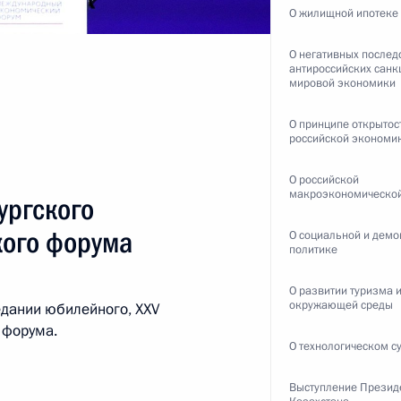
О жилищной ипотеке
О негативных послед
ть следующие материалы
антироссийских санк
мировой экономики
О принципе открытос
российской экономи
2
4м
О российской
макроэкономической
ть
ургского
кого форума
О социальной и дем
политике
О развитии туризма 
окружающей среды
едании юбилейного, XXV
 форума БРИКС
1
8м
 форума.
О технологическом с
Выступление Презид