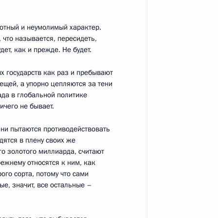
отный и неумолимый характер.
осударственных премий
 что называется, пересидеть,
:
25
дет, как и прежде. Не будет.
х государств как раз и пребывают
ещей, а упорно цепляются за тени
ада в глобальной политике
ичего не бывает.
оссийско-туркменистанских
2
14м
Они пытаются противодействовать
дятся в плену своих же
го золотого миллиарда, считают
ежнему относятся к ним, как
ого сорта, потому что сами
е, значит, все остальные –
ту Туркменистана Сердару
2
4м