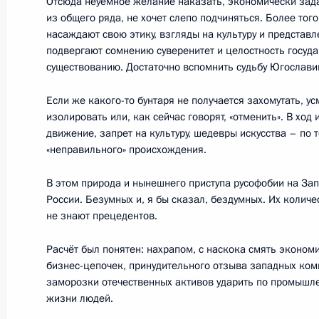
Отсюда неуёмное желание наказать, экономически зада
10 июня 2022 года, 15:40
Москва, Кремль
из общего ряда, не хочет слепо подчиняться. Более того
насаждают свою этику, взгляды на культуру и представл
подвергают сомнению суверенитет и целостность государ
существованию. Достаточно вспомнить судьбу Югославии
Российско-туркменистанские пере
Если же какого-то бунтаря не получается захомутать, ус
10 июня 2022 года, 15:30
Москва, Кремль
изолировать или, как сейчас говорят, «отменить». В ход
движение, запрет на культуру, шедевры искусства – по 
«неправильного» происхождения.
9 июня 2022 года, четверг
В этом природа и нынешнего приступа русофобии на За
Встреча с молодыми предпринима
России. Безумных и, я бы сказал, бездумных. Их количе
и учёными
не знают прецедентов.
9 июня 2022 года, 18:20
Москва
Расчёт был понятен: нахрапом, с наскока смять экономи
бизнес-цепочек, принудительного отзыва западных ком
заморозки отечественных активов ударить по промышле
жизни людей.
8 июня 2022 года, среда