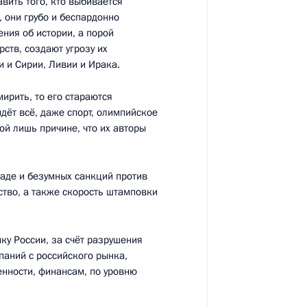
вить того, кто выбивается
, они грубо и беспардонно
ения об истории, а порой
ств, создают угрозу их
 и Сирии, Ливии и Ирака.
говоры
3
2м
мирить, то его стараются
 идёт всё, даже спорт, олимпийское
той лишь причине, что их авторы
паде и безумных санкций против
телями, инженерами
:
5
ство, а также скорость штамповки
ку России, за счёт разрушения
паний с российского рынка,
нности, финансам, по уровню