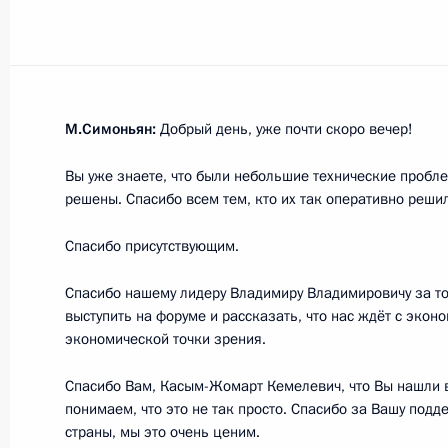
21 июня 2022 года, вторник
Заседание Президиума Госсовета
21 июня 2022 года, 17:15
Москва, Кремль
М.Симоньян:
Добрый день, уже почти скоро вечер!
Вы уже знаете, что были небольшие технические пробле
решены. Спасибо всем тем, кто их так оперативно решил
Встреча с выпускниками военных в
21 июня 2022 года, 13:20
Москва, Кремль
Спасибо присутствующим.
Спасибо нашему лидеру Владимиру Владимировичу за то,
выступить на форуме и рассказать, что нас ждёт с экон
20 июня 2022 года, понедельник
экономической точки зрения.
Рабочая встреча с губернатором 
Спасибо Вам, Касым-Жомарт Кемелевич, что Вы нашли 
Чибисом
понимаем, что это не так просто. Спасибо за Вашу под
страны, мы это очень ценим.
20 июня 2022 года, 13:45
Москва, Кремль