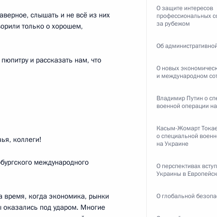
О защите интересов
наверное, слышать и не всё из них
профессиональных с
за рубежом
ворили только о хорошем,
Об административной
я в регионах России
:
3
пюпитру и рассказать нам, что
О новых экономичес
и международном со
Владимир Путин о с
военной операции на
нии и Герцеговины Милорадом
4
Касым-Жомарт Тока
о специальной военн
ья, коллеги!
на Украине
рбургского международного
О перспективах всту
Украины в Европейс
а время, когда экономика, рынки
О глобальной безопа
 оказались под ударом. Многие
аагном Хачатуряном
3