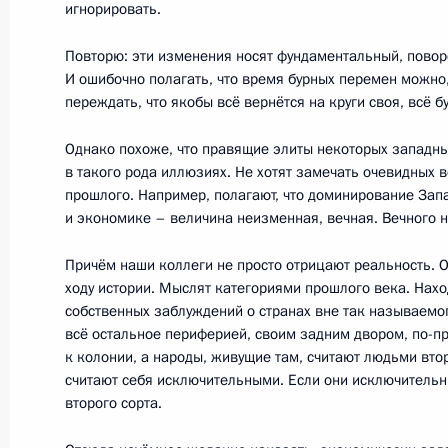
игнорировать.
12 июня 2022 года, воскресенье
Повторю: эти изменения носят фундаментальный, повор
Вручение медалей Героя Труда и Г
И ошибочно полагать, что время бурных перемен можно,
переждать, что якобы всё вернётся на круги своя, всё бу
12 июня 2022 года, 13:25
Москва, Кремль
Однако похоже, что правящие элиты некоторых западны
в такого рода иллюзиях. Не хотят замечать очевидных в
прошлого. Например, полагают, что доминирование Зап
10 июня 2022 года, пятница
и экономике – величина неизменная, вечная. Вечного н
Заявления для прессы по итогам р
Причём наши коллеги не просто отрицают реальность. 
переговоров
ходу истории. Мыслят категориями прошлого века. Нахо
10 июня 2022 года, 15:45
Москва, Кремль
собственных заблуждений о странах вне так называемо
всё остальное периферией, своим задним двором, по-пр
к колонии, а народы, живущие там, считают людьми втор
считают себя исключительными. Если они исключительны
Вручение ордена Дружбы Президен
второго сорта.
Бердымухамедову