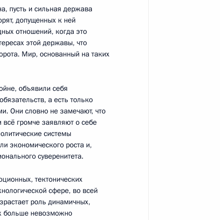
на, пусть и сильная держава
рят, допущенных к ней
дных отношений, когда это
тересах этой державы, что
ворота. Мир, основанный на таких
ойне, объявили себя
ем Куликовым
3
обязательств, а есть только
и. Они словно не замечают, что
 всё громче заявляют о себе
политические системы
ли экономического роста и,
ионального суверенитета.
Алексеем Кудриным
4
юционных, тектонических
хнологической сфере, во всей
зрастает роль динамичных,
ых больше невозможно