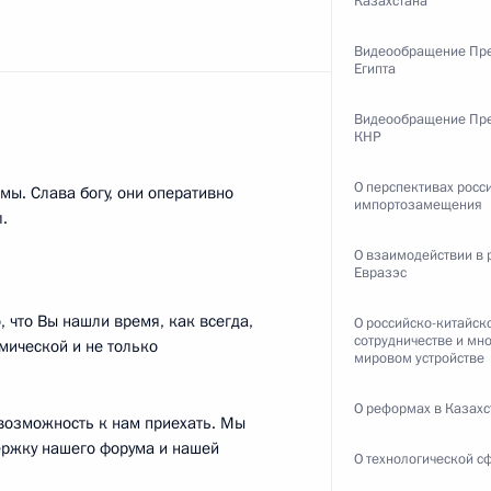
Казахстана
Видеообращение Пр
Египта
:
4
Видеообращение Пр
КНР
О перспективах росс
мы. Слава богу, они оперативно
импортозамещения
.
узов
14
15м
О взаимодействии в 
Евразэс
 что Вы нашли время, как всегда,
О российско-китайск
сотрудничестве и мн
омической и не только
мировом устройстве
Мурманской области Андреем
3
О реформах в Казахс
возможность к нам приехать. Мы
держку нашего форума и нашей
О технологической с