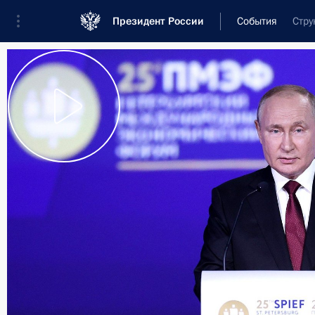
Президент России
События
Стру
Президент
Администрация
Государст
Новости
Стенограммы
Поездки
Те
Рубрикация материалов
Все материалы
Послания Федеральному Собранию
Заявления по важнейшим вопросам
Совещания, заседания, рабочие встречи
Речи и обращения