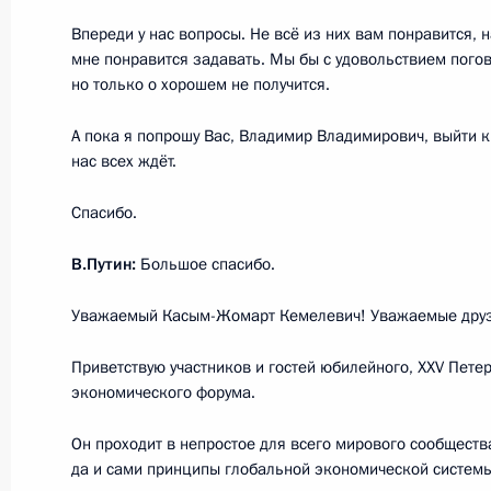
Впереди у нас вопросы. Не всё из них вам понравится, 
мне понравится задавать. Мы бы с удовольствием пого
18 июня 2022 года, суббота
но только о хорошем не получится.
Открытие объектов здравоохранени
А пока я попрошу Вас, Владимир Владимирович, выйти к 
нас всех ждёт.
18 июня 2022 года, 16:10
Санкт-Петербург
Спасибо.
В.Путин:
Большое спасибо.
Встреча с членом Президиума Бос
Додиком
Уважаемый Касым-Жомарт Кемелевич! Уважаемые друз
18 июня 2022 года, 00:05
Санкт-Петербург
Приветствую участников и гостей юбилейного, XXV Пете
экономического форума.
17 июня 2022 года, пятница
Он проходит в непростое для всего мирового сообществ
да и сами принципы глобальной экономической системы
Встреча с Президентом Армении В