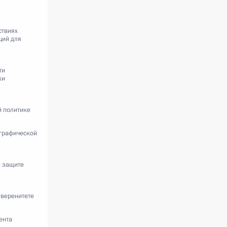
ствиях
ций для
ти
ки
 политике
ографической
и защите
уверенитете
ента