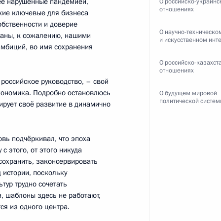
нее нарушенные пандемией,
О российско-украинс
отношениях
акие ключевые для бизнеса
обственности и доверие
О научно-техническо
ваны, к сожалению, нашими
и искусственном инт
амбиций, во имя сохранения
а Касым-Жомартом Токаевым
4
О российско-казахст
отношениях
 российское руководство, – свой
экономика. Подробно остановлюсь
О будущем мировой
политической систе
нирует своё развитие в динамично
ого международного
:
11
овь подчёркивал, что эпоха
 этого, от этого никуда
 сохранить, законсервировать
 истории, поскольку
тур трудно сочетать
, шаблоны здесь не работают,
ся из одного центра.
 автомобильной
8
14м