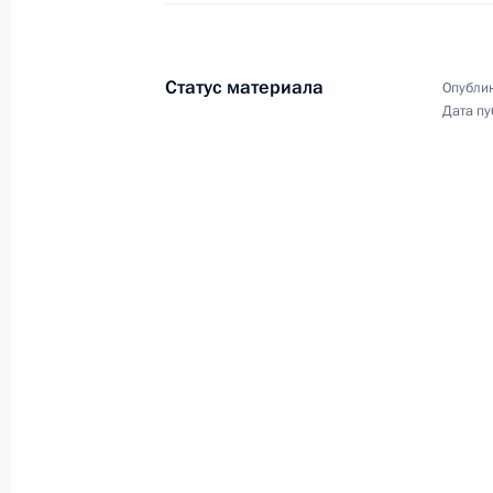
Приветствие участникам 30-го фес
студенческая весна»
Статус материала
Опублик
18 мая 2022 года, 21:45
Дата пу
Встреча с главой госкорпорации «
18 мая 2022 года, 13:45
Москва, Кремль
17 мая 2022 года, вторник
Совещание по развитию нефтяной 
17 мая 2022 года, 16:00
Москва, Кремль