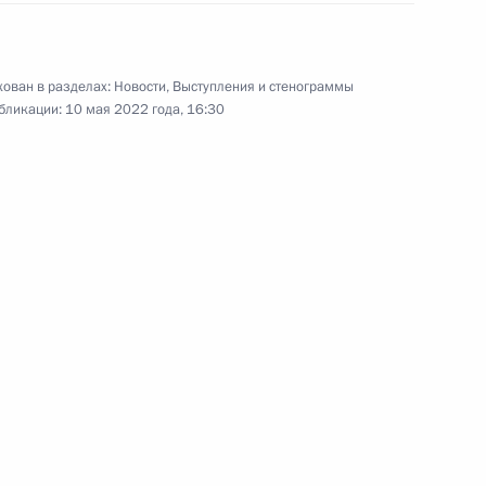
тиваля «Российская
1
3м
ован в разделах:
Новости
,
Выступления и стенограммы
бликации:
10 мая 2022 года, 16:30
Ростех» Сергеем Чемезовым
3
отрасли
1
11м