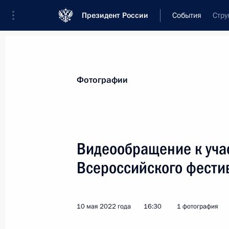
Президент России
События
Стру
Президент
Администрация
Государст
Новости
Стенограммы
Поездки
Те
Фотографии
Рубрикация материалов
Все материалы
Видеообращение к учас
Послания Федеральному Собранию
Всероссийского фести
Заявления по важнейшим вопросам
Совещания, заседания, рабочие встречи
10 мая 2022 года
16:30
1 фотография
Речи и обращения