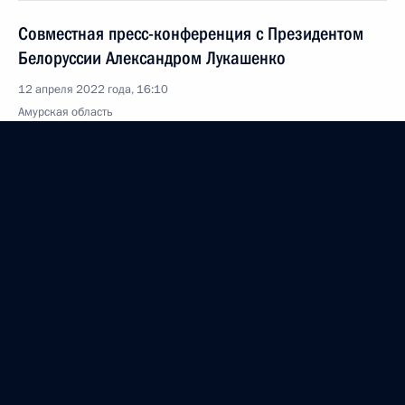
Совместная пресс-конференция с Президентом
Белоруссии Александром Лукашенко
12 апреля 2022 года, 16:10
Амурская область
Встреча с Президентом Белоруссии Александром
Лукашенко
12 апреля 2022 года, 15:20
Амурская область
Беседа с работниками космодрома Восточный
12 апреля 2022 года, 12:30
Амурская область