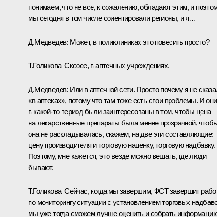
понимаем, что не все, к сожалению, обладают этим, и поэто
мы сегодня в том числе ориентировали регионы, и я…
Д.Медведев:
Может, в поликлиниках это повесить просто?
Т.Голикова:
Скорее, в аптечных учреждениях.
Д.Медведев:
Или в аптечной сети. Просто почему я не сказа
«в аптеках», потому что там тоже есть свои проблемы. И они
в какой‑то период были заинтересованы в том, чтобы цена
на лекарственные препараты была менее прозрачной, чтоб
она не раскладывалась, скажем, на две эти составляющие:
цену производителя и торговую наценку, торговую надбавку.
Поэтому, мне кажется, это везде можно вешать, где люди
бывают.
Т.Голикова:
Сейчас, когда мы завершим, ФСТ завершит рабо
по мониторингу ситуации с установлением торговых надбаво
мы уже тогда сможем лучше оценить и собрать информаци