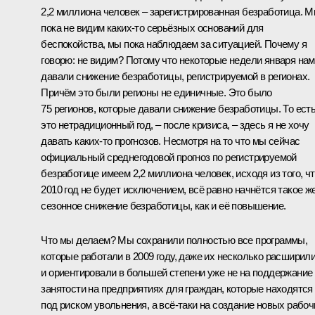
2,2 миллиона человек – зарегистрированная безработица. 
пока не видим каких‑то серьёзных оснований для
беспокойства, мы пока наблюдаем за ситуацией. Почему я
говорю: не видим? Потому что некоторые недели января нам
давали снижение безработицы, регистрируемой в регионах.
Причём это были регионы не единичные. Это было
75 регионов, которые давали снижение безработицы. То ест
это нетрадиционный год, – после кризиса, – здесь я не хочу
давать каких‑то прогнозов. Несмотря на то что мы сейчас
официальный среднегодовой прогноз по регистрируемой
безработице имеем 2,2 миллиона человек, исходя из того, ч
2010 год не будет исключением, всё равно начнётся такое ж
сезонное снижение безработицы, как и её повышение.
Что мы делаем? Мы сохранили полностью все программы,
которые работали в 2009 году, даже их несколько расширил
и ориентировали в большей степени уже не на поддержание
занятости на предприятиях для граждан, которые находятся
под риском увольнения, а всё‑таки на создание новых рабоч