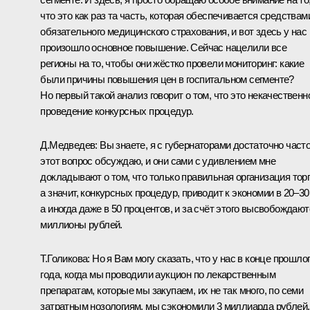
что это как раз та часть, которая обеспечивается средствам
обязательного медицинского страхования, и вот здесь у нас
произошло основное повышение. Сейчас нацелили все
регионы на то, чтобы они жёстко провели мониторинг: какие
были причины повышения цен в госпитальном сегменте?
Но первый такой анализ говорит о том, что это некачественн
проведение конкурсных процедур.
Д.Медведев:
Вы знаете, я с губернаторами достаточно част
этот вопрос обсуждаю, и они сами с удивлением мне
докладывают о том, что только правильная организация торг
а значит, конкурсных процедур, приводит к экономии в 20–30
а иногда даже в 50 процентов, и за счёт этого высвобождают
миллионы рублей.
Т.Голикова:
Но я Вам могу сказать, что у нас в конце прошло
года, когда мы проводили аукцион по лекарственным
препаратам, которые мы закупаем, их не так много, по семи
затратным нозологиям, мы сэкономили 3 миллиарда рублей.