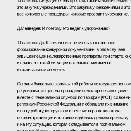
Т.Голикова:
Ситуация очень простая. Госпитальный сегмент 
это закупка учреждениями. Это закупка учреждениями и это
все конкурсные процедуры, которые проводит учреждение.
Д.Медведев:
И поэтому это ведёт к удорожанию?
Т.Голикова:
Да. К сожалению, не очень качественное
формирование конкурсной документации, в ряде случаев
завышение цен на лекарственные препараты при старте, он
и привело к такой ситуации по повышению именно
в госпитальном сегменте.
Сегодня буквально в рамках той работы по государственно
регулированию цен мы проводили селекторное совещание
вместе с Федеральной службой по тарифам [ФСТ], со всеми
регионами Российской Федерации и обращали их внимание
и на ту работу, которую они в течение первого квартала
по регистрации цен и торговых надбавок должны провести,
и на эту ситуацию, которая складывается в госпитальном
сегменте. И здесь, я просто обращаю особое внимание на то