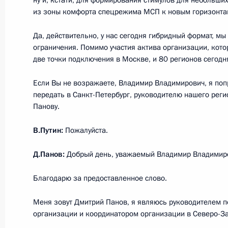
ну и, кстати, для формирования стимулов для небольши
1 февраля 2022 года, 20:05
Москва, Кремль
из зоны комфорта спецрежима МСП к новым горизонтам,
Да, действительно, у нас сегодня гибридный формат, м
ограничения. Помимо участия актива организации, котор
Переговоры с Премьер-министром
две точки подключения в Москве, и 80 регионов сегодн
1 февраля 2022 года, 19:20
Москва, Кремль
Если Вы не возражаете, Владимир Владимирович, я поп
передать в Санкт-Петербург, руководителю нашего рег
Панову.
31 января 2022 года, понедельник
В.Путин:
Пожалуйста.
Встреча с Министром юстиции Кон
Д.Панов:
Добрый день, уважаемый Владимир Владимир
31 января 2022 года, 13:45
Москва, Кремль
Благодарю за предоставленное слово.
28 января 2022 года, пятница
Меня зовут Дмитрий Панов, я являюсь руководителем п
организации и координатором организации в Северо-З
Совещание с постоянными членами