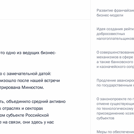
а Касым-Жомартом Токаевым
3
Развитие франчайзи
ль
бизнес-модели
Идея создания рейти
добросовестных
налогоплательщиков
это одно из ведущих бизнес-
О совершенствовани
сдикции и арбитражных судов
2
механизмов в сфере 
а также банковского
асть, Ново-Огарёво
и казначейского со
ю с замечательной датой:
роизошло после нашей встречи
Продление авансиро
по государственным 
истрирована Минюстом.
О законопроекте по 
ть, объединило средний активно
отмене существующи
зованию
:
5
 отраслях и секторах
по технологическому
присоединению хозя
ом субъекте Российской
асть, Ново-Огарёво
субъектов
 на связи, они здесь у нас
Меры по обеспечен