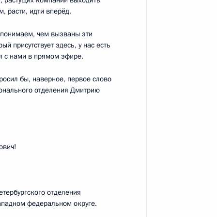
х, растущих компаний выходить
 расти, идти вперёд.
ы понимаем, чем вызваны эти
ый присутствует здесь, у нас есть
 Венгрии Виктором Орбаном
3
я с нами в прямом эфире.
росил бы, наверное, первое слово
ионального отделения Дмитрию
стантином Чуйченко
3
ович!
етербургского отделения
ападном федеральном округе.
 Совета Безопасности
1