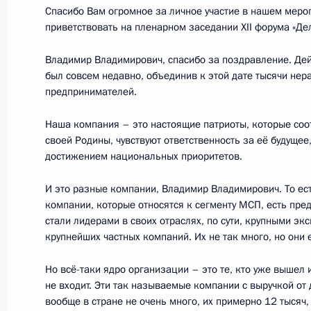
3 февраля 2022 года, 16:50
Москва, Кремль
Спасибо Вам огромное за личное участие в нашем мероп
приветствовать на пленарном заседании XII форума «Де
Владимир Владимирович, спасибо за поздравление. Дей
Интервью Медиакорпорации Китая
был совсем недавно, объединив к этой дате тысячи нер
предпринимателей.
3 февраля 2022 года, 02:05
Наша компания – это настоящие патриоты, которые соот
своей Родины, чувствуют ответственность за её будущее
достижением национальных приоритетов.
Россия и Китай: стратегическое па
в будущее
И это разные компании, Владимир Владимирович. То ес
3 февраля 2022 года, 02:00
компании, которые относятся к сегменту МСП, есть пред
стали лидерами в своих отраслях, по сути, крупными эк
крупнейших частных компаний. Их не так много, но они е
2 февраля 2022 года, среда
Но всё-таки ядро организации – это те, кто уже вышел 
не входит. Эти так называемые компании с выручкой от
Совещание с постоянными членами
вообще в стране не очень много, их примерно 12 тысяч,