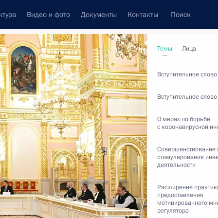
ктура
Видео и фото
Документы
Контакты
Поиск
венный Совет
Совет Безопасности
Комиссии и советы
Темы
Лица
леграммы
Сведения о Президенте
февраль, 2022
Вступительное слово
Вступительное слово
О мерах по борьбе
с коронавирусной и
Встречи с представителями сообществ
Пресс-конференции
Совершенствование
стимулирования инв
деятельности
Интервью
Статьи
Расширение практик
предоставления
мотивированного мн
регулятора