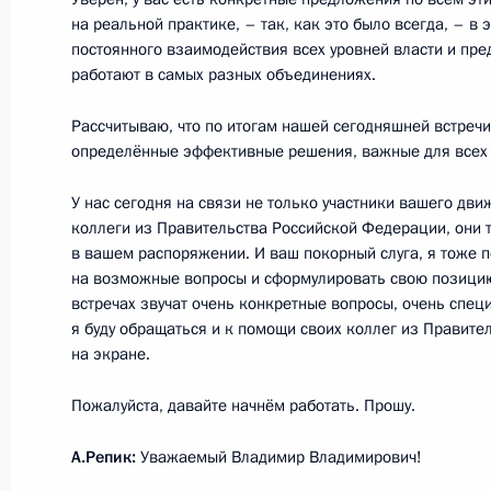
на реальной практике, – так, как это было всегда, – в 
постоянного взаимодействия всех уровней власти и пре
работают в самых разных объединениях.
3 февраля 2022 года, четверг
Рассчитываю, что по итогам нашей сегодняшней встречи
Встреча с членами Общероссийско
определённые эффективные решения, важные для всех 
«Деловая Россия»
3 февраля 2022 года, 20:20
Москва, Кремль
У нас сегодня на связи не только участники вашего дви
коллеги из Правительства Российской Федерации, они 
в вашем распоряжении. И ваш покорный слуга, я тоже п
на возможные вопросы и сформулировать свою позицию.
Заявления для прессы по итогам р
встречах звучат очень конкретные вопросы, очень спец
переговоров
я буду обращаться и к помощи своих коллег из Правител
на экране.
3 февраля 2022 года, 17:10
Москва, Кремль
Пожалуйста, давайте начнём работать. Прошу.
А.Репик:
Уважаемый Владимир Владимирович!
Переговоры с Президентом Аргент