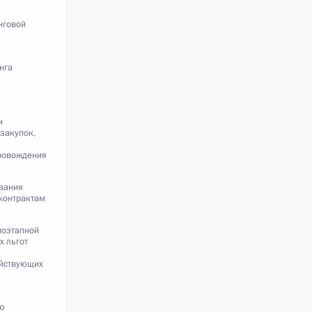
нговой
нга
и
закупок,
провождения
вания
контрактам
поэтапной
х льгот
йствующих
ию