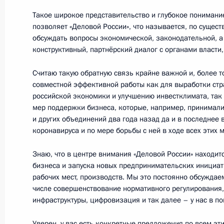
Такое широкое представительство и глубокое пониман
Пресс-конференция по итогам рос
позволяет «Деловой России», что называется, по сущест
переговоров
обсуждать вопросы экономической, законодательной, а 
8 февраля 2022 года, 01:05
Москва, Кремль
конструктивный, партнёрский диалог с органами власти,
Считаю такую обратную связь крайне важной и, более т
совместной эффективной работы как для выработки стр
7 февраля 2022 года, понедельник
российской экономики и улучшению инвестклимата, так
мер поддержки бизнеса, которые, например, принимали
Переговоры с Президентом Франц
и других объединений два года назад да и в последнее
коронавируса и по мере борьбы с ней в ходе всех этих 
7 февраля 2022 года, 23:40
Москва, Кремль
Знаю, что в центре внимания «Деловой России» находит
бизнеса и запуска новых предпринимательских инициат
4 февраля 2022 года, пятница
рабочих мест, производств. Мы это постоянно обсуждаем
числе совершенствование нормативного регулирования,
Российско-китайские переговоры
инфраструктуры, цифровизация и так далее – у нас в по
4 февраля 2022 года, 13:15
Пекин
Уверен, у вас есть конкретные предложения по всем эт