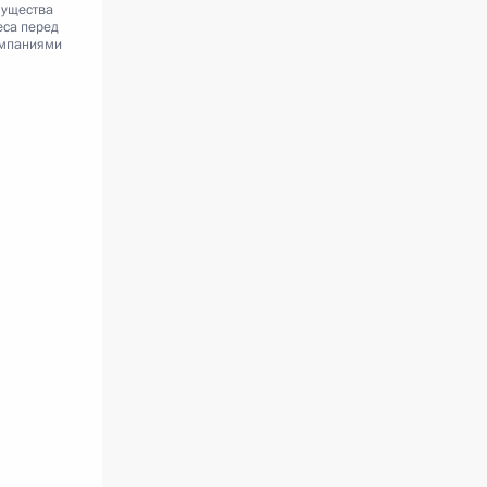
мущества
еса перед
мпаниями