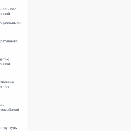
онального
венной
 социальными
тративного
витию
ионной
ственных
ентов
м
ммы
втомобилей
ю
структуры