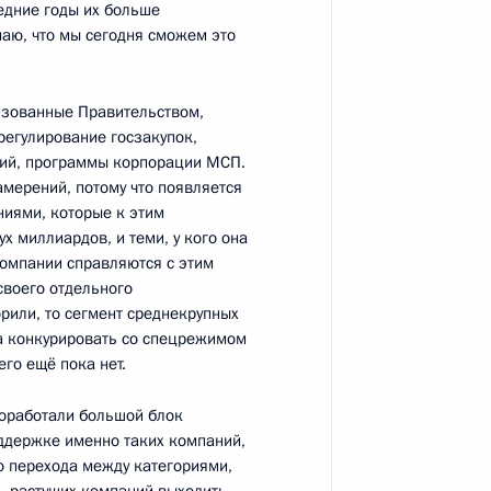
ледние годы их больше
маю, что мы сегодня сможем это
ых наград
изованные Правительством,
:
40
егулирование госзакупок,
тий, программы корпорации МСП.
амерений, потому что появляется
иями, которые к этим
х миллиардов, и теми, у кого она
компании справляются с этим
своего отдельного
и всея Руси Кириллом
3
рили, то сегмент среднекрупных
да конкурировать со спецрежимом
го ещё пока нет.
роработали большой блок
ийско-венгерских
8
37м
оддержке именно таких компаний,
о перехода между категориями,