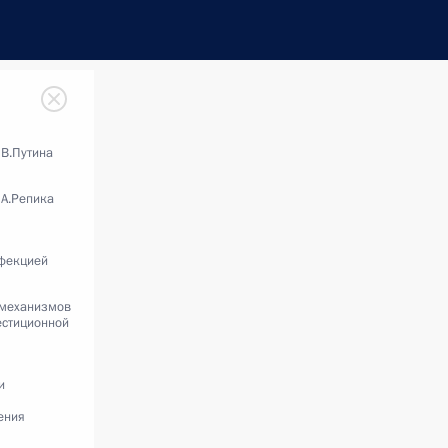
 В.Путина
 А.Репика
нфекцией
 механизмов
естиционной
и
ения