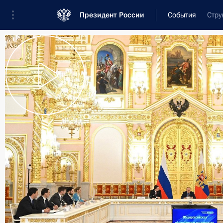
Президент России
События
Стру
Президент
Администрация
Государст
Новости
Стенограммы
Поездки
Те
Рубрикация материалов
Все материалы
Послания Федеральному Собранию
Заявления по важнейшим вопросам
Совещания, заседания, рабочие встречи
Речи и обращения