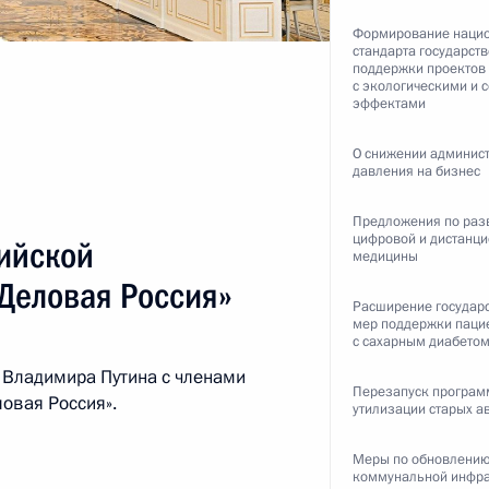
Формирование наци
стандарта государст
поддержки проектов
ть следующие материалы
с экологическими и
эффектами
геем Лавровым
О снижении админис
3
давления на бизнес
ль
Предложения по раз
цифровой и дистанц
ийской
медицины
Деловая Россия»
Расширение государ
мер поддержки паци
ссийско-казахстанских
с сахарным диабето
6
19м
 Владимира Путина с членами
Перезапуск програ
овая Россия».
ль
утилизации старых а
Меры по обновлени
коммунальной инфра