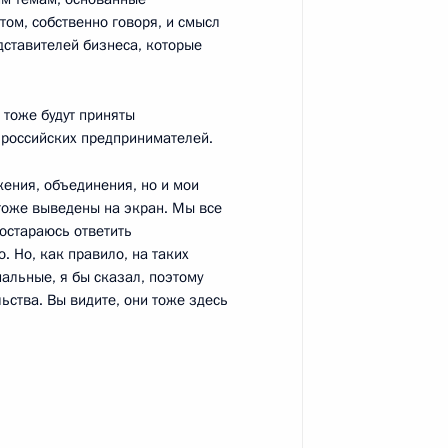
этом, собственно говоря, и смысл
дставителей бизнеса, которые
 тоже будут приняты
й общественной организации
:
8
российских предпринимателей.
жения, объединения, но и мои
тоже выведены на экран. Мы все
остараюсь ответить
 Но, как правило, на таких
оссийско-аргентинских
2
10м
иальные, я бы сказал, поэтому
ьства. Вы видите, они тоже здесь
ины Альберто Фернандесом
4