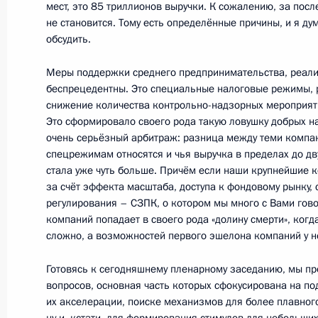
мест, это 85 триллионов выручки. К сожалению, за пос
2 февраля 2022 года, 16:30
Москва, Кремль
не становится. Тому есть определённые причины, и я ду
обсудить.
Церемония вручения государственн
Меры поддержки среднего предпринимательства, реал
беспрецедентны. Это специальные налоговые режимы, р
2 февраля 2022 года, 14:40
Москва, Кремль
снижение количества контрольно-надзорных мероприя
Это сформировало своего рода такую ловушку добрых н
очень серьёзный арбитраж: разница между теми компан
спецрежимам относятся и чья выручка в пределах до дву
1 февраля 2022 года, вторник
стала уже чуть больше. Причём если наши крупнейшие 
за счёт эффекта масштаба, доступа к фондовому рынку, 
Встреча с Патриархом Московским 
регулирования – СЗПК, о котором мы много с Вами гово
1 февраля 2022 года, 21:45
Москва, Кремль
компаний попадает в своего рода «долину смерти», ког
сложно, а возможностей первого эшелона компаний у не
Готовясь к сегодняшнему пленарному заседанию, мы п
Пресс-конференция по итогам росс
вопросов, основная часть которых сфокусирована на п
переговоров
их акселерации, поиске механизмов для более плавног