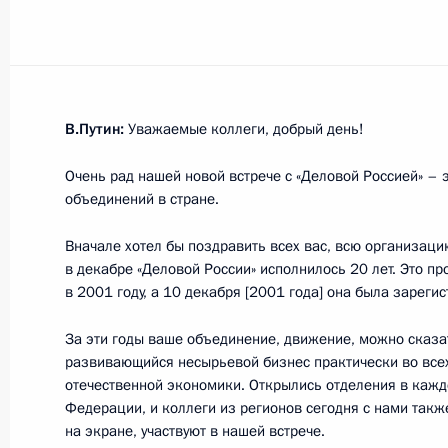
Встреча с Президентом Казахстан
10 февраля 2022 года, 17:45
Москва, Крем
В.Путин:
Уважаемые коллеги, добрый день!
9 февраля 2022 года, среда
Очень рад нашей новой встрече с «Деловой Россией» – 
Совещание судей судов общей юри
объединений в стране.
9 февраля 2022 года, 14:25
Московская обл
Вначале хотел бы поздравить всех вас, всю организаци
в декабре «Деловой России» исполнилось 20 лет. Это п
в 2001 году, а 10 декабря [2001 года] она была зарег
8 февраля 2022 года, вторник
За эти годы ваше объединение, движение, можно сказа
Заседание Совета по науке и обра
развивающийся несырьевой бизнес практически во всех
отечественной экономики. Открылись отделения в кажд
8 февраля 2022 года, 18:10
Московская обл
Федерации, и коллеги из регионов сегодня с нами также
на экране, участвуют в нашей встрече.