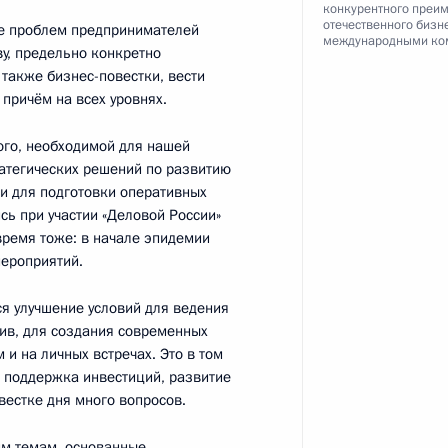
конкурентного преи
отечественного бизн
ие проблем предпринимателей
сийско-французских
:
1
международными ко
ву, предельно конкретно
также бизнес-повестки, вести
 причём на всех уровнях.
ого, необходимой для нашей
атегических решений по развитию
 и для подготовки оперативных
сь при участии «Деловой России»
ии Эммануэлем Макроном
4
 время тоже: в начале эпидемии
мероприятий.
ся улучшение условий для ведения
ив, для создания современных
 и на личных встречах. Это в том
 поддержка инвестиций, развитие
вестке дня много вопросов.
4
им темам, основанные