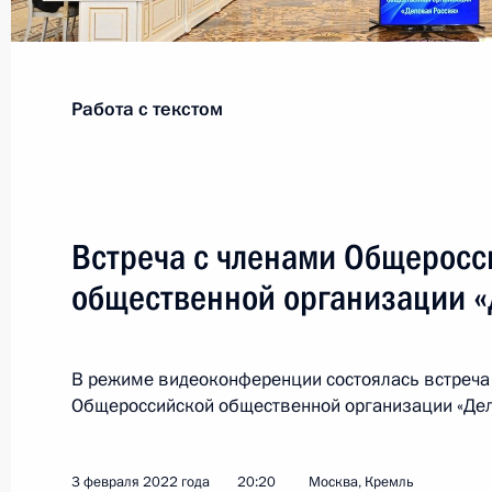
Показа
Работа с текстом
Встреча с главой МИД России Сер
14 февраля 2022 года, 15:30
Москва, Крем
Встреча с членами Общеросс
общественной организации «
10 февраля 2022 года, четверг
Заявления для прессы по итогам ро
переговоров
В режиме видеоконференции состоялась встреча
Общероссийской общественной организации «Дел
10 февраля 2022 года, 18:15
Москва, Крем
3 февраля 2022 года
20:20
Москва, Кремль