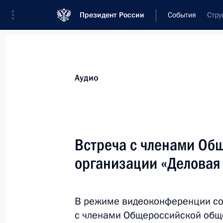
Президент России
События
Стру
Президент
Администрация
Государст
Новости
Стенограммы
Поездки
Те
Аудио
Рубрикация материалов
Все материалы
Встреча с членами Об
Послания Федеральному Собранию
организации «Деловая
Заявления по важнейшим вопросам
Совещания, заседания, рабочие встречи
В режиме видеоконференции со
Речи и обращения
с членами Общероссийской общ