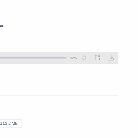
ть следующие материалы
мль
геем Лавровым
3
ль
00:00
ссийско-казахстанских
6
19м
ль
113.2 МБ