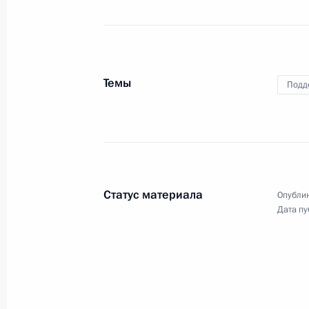
Встреча с Президентом Казахстан
10 февраля 2022 года, 17:45
Москва, Крем
Темы
Подд
9 февраля 2022 года, среда
Совещание судей судов общей юри
9 февраля 2022 года, 14:25
Московская обл
Статус материала
Опублик
Дата пу
8 февраля 2022 года, вторник
Заседание Совета по науке и обра
8 февраля 2022 года, 18:10
Московская обл