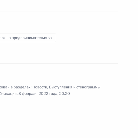
а Касым-Жомартом Токаевым
3
ль
ержка предпринимательства
сдикции и арбитражных судов
2
асть, Ново-Огарёво
ован в разделах:
Новости
,
Выступления и стенограммы
бликации:
3 февраля 2022 года, 20:20
зованию
:
5
асть, Ново-Огарёво