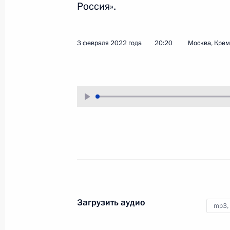
Россия».
Показа
3 февраля 2022 года
20:20
Москва, Кре
Встреча с главой МИД России Сер
14 февраля 2022 года, 15:30
Москва, Крем
10 февраля 2022 года, четверг
Заявления для прессы по итогам ро
переговоров
10 февраля 2022 года, 18:15
Москва, Крем
Загрузить аудио
mp3,