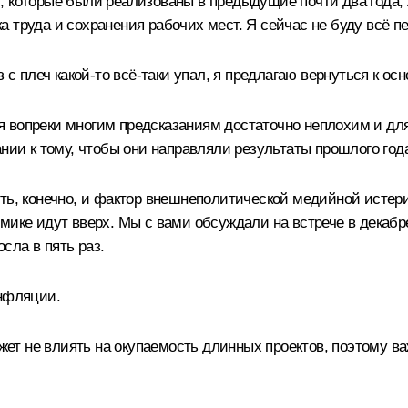
 которые были реализованы в предыдущие почти два года, А
 труда и сохранения рабочих мест. Я сейчас не буду всё пе
с плеч какой-то всё-таки упал, я предлагаю вернуться к осн
 вопреки многим предсказаниям достаточно неплохим и для
нии к тому, чтобы они направляли результаты прошлого года
сть, конечно, и фактор внешнеполитической медийной истер
мике идут вверх. Мы с вами обсуждали на встрече в декаб
сла в пять раз.
инфляции.
ожет не влиять на окупаемость длинных проектов, поэтому 