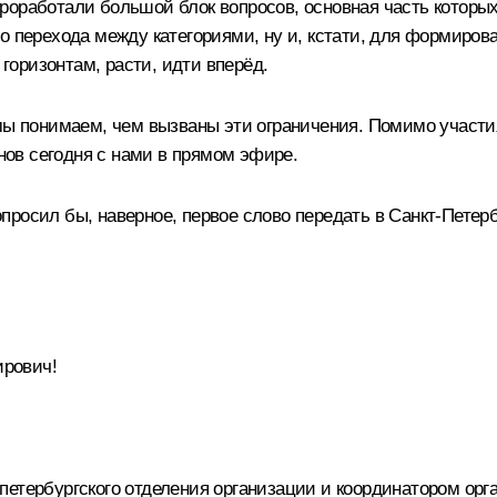
роработали большой блок вопросов, основная часть которы
го перехода между категориями, ну и, кстати, для формиро
оризонтам, расти, идти вперёд.
мы понимаем, чем вызваны эти ограничения. Помимо участия
онов сегодня с нами в прямом эфире.
росил бы, наверное, первое слово передать в Санкт-Петерб
рович!
петербургского отделения организации и координатором ор