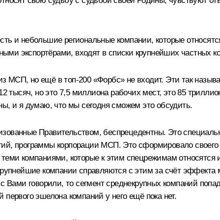
тносят свою судьбу с судьбой своей Родины, чувствуют отв
ть и небольшие региональные компании, которые относятся
пными экспортёрами, входят в списки крупнейших частных ком
 из МСП, но ещё в топ-200 «Форбс» не входит. Эти так назы
12 тысяч, но это 7,5 миллиона рабочих мест, это 85 трилли
ы, и я думаю, что мы сегодня сможем это обсудить.
изованные Правительством, беспрецедентны. Это специальн
тий, программы корпорации МСП. Это сформировало своего 
 теми компаниями, которые к этим спецрежимам относятся и
крупнейшие компании справляются с этим за счёт эффекта 
с Вами говорили, то сегмент среднекрупных компаний попада
 первого эшелона компаний у него ещё пока нет.