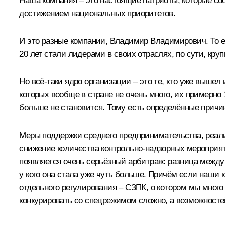
Наша компания – это настоящие патриоты, которые соо
достижением национальных приоритетов.
И это разные компании, Владимир Владимирович. То ес
20 лет стали лидерами в своих отраслях, по сути, кру
Но всё-таки ядро организации – это те, кто уже вышел
которых вообще в стране не очень много, их примерно 
больше не становится. Тому есть определённые причин
Меры поддержки среднего предпринимательства, реал
снижение количества контрольно-надзорных мероприя
появляется очень серьёзный арбитраж: разница между
у кого она стала уже чуть больше. Причём если наши 
отдельного регулирования – СЗПК, о котором мы много 
конкурировать со спецрежимом сложно, а возможностей