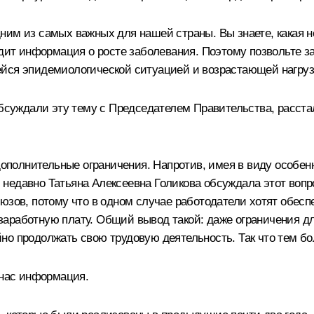
ним из самых важных для нашей страны. Вы знаете, какая н
одит информация о росте заболевания. Поэтому позвольте з
ейся эпидемиологической ситуацией и возрастающей нагруз
бсуждали эту тему с Председателем Правительства, расстали
 дополнительные ограничения. Напротив, имея в виду особен
недавно Татьяна Алексеевна Голикова обсуждала этот воп
юзов, потому что в одном случае работодатели хотят обесп
заработную плату. Общий вывод такой: даже ограничения д
о продолжать свою трудовую деятельность. Так что тем бол
 нас информация.