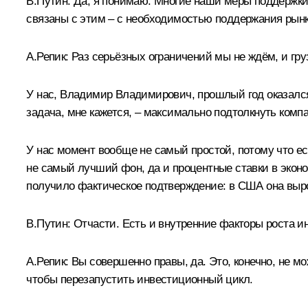
В.Путин:
Да, я понимаю. Многие наши меры поддержки,
связаны с этим – с необходимостью поддержания рынка
А.Репик:
Раз серьёзных ограничений мы не ждём, и груз 
У нас, Владимир Владимирович, прошлый год оказался
задача, мне кажется, – максимально подтолкнуть компа
У нас момент вообще не самый простой, потому что е
не самый лучший фон, да и процентные ставки в эконо
получило фактическое подтверждение: в США она выро
В.Путин:
Отчасти. Есть и внутренние факторы роста 
А.Репик:
Вы совершенно правы, да. Это, конечно, не м
чтобы перезапустить инвестиционный цикл.