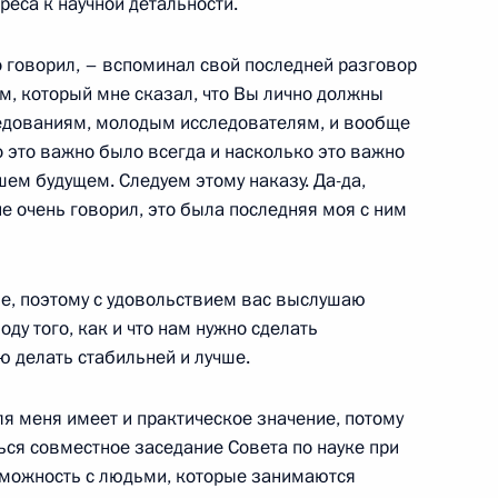
еса к научной детальности.
о говорил, – вспоминал свой последней разговор
дной федерации обществ
4
, который мне сказал, что Вы лично должны
есяца Франческо Роккой
ледованиям, молодым исследователям, и вообще
 это важно было всегда и насколько это важно
ем будущем. Следуем этому наказу. Да-да,
не очень говорил, это была последняя моя с ним
месте
8
15м
але, поэтому с удовольствием вас выслушаю
у того, как и что нам нужно сделать
ю делать стабильней и лучше.
ля меня имеет и практическое значение, потому
икам третьего этапа XX
1
10м
ться совместное заседание Совета по науке при
озможность с людьми, которые занимаются