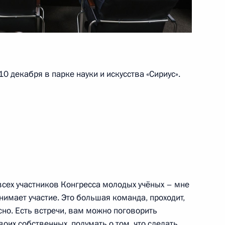
ва
4
55м
ласть, Ново-Огарёво
0 декабря в парке науки и искусства «Сириус».
к
ционного Суда Валерием
5
ласть, Ново-Огарёво
всех участников Конгресса молодых учёных – мне
нимает участие. Это большая команда, проходит,
сно. Есть встречи, вам можно поговорить
 Совета Безопасности
1
воих собственных, подумать о том, что сделать