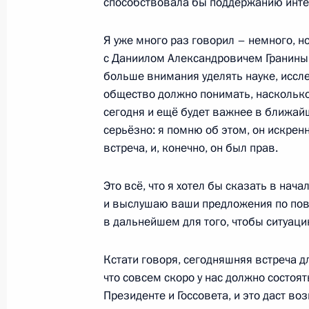
способствовала бы поддержанию интер
5 декабря 2021 года, воскресенье
Я уже много раз говорил – немного, н
Встреча с президентом Междунаро
с Даниилом Александровичем Граниным
Красного Креста и Красного Полум
больше внимания уделять науке, исс
5 декабря 2021 года, 19:15
общество должно понимать, насколько
сегодня и ещё будет важнее в ближайш
серьёзно: я помню об этом, он искрен
встреча, и, конечно, он был прав.
Церемония вручения премии #МыВ
5 декабря 2021 года, 17:25
Это всё, что я хотел бы сказать в нач
и выслушаю ваши предложения по повод
в дальнейшем для того, чтобы ситуаци
4 декабря 2021 года, суббота
Кстати говоря, сегодняшняя встреча д
Владимир Путин обратился к участн
что совсем скоро у нас должно состоя
съезда партии «Единая Россия»
Президенте и Госсовета, и это даст в
4 декабря 2021 года, 13:25