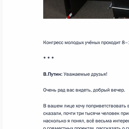
14 декабря 2021 года, вторник
Совещание с членами Правительст
14 декабря 2021 года, 17:40
Московская об
Конгресс молодых учёных проходит 8–1
13 декабря 2021 года, понедельни
* * *
Встреча с Председателем Конститу
Зорькиным
В.Путин:
Уважаемые друзья!
13 декабря 2021 года, 13:30
Московская об
Очень рад вас видеть, добрый вечер.
В вашем лице хочу поприветствовать 
10 декабря 2021 года, пятница
сказали, почти три тысячи человек при
насколько я понял, всё весьма интере
Совещание с постоянными членами
о совместных проектах, рассказать о с