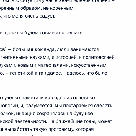
 том, что ситуация у нас в значительной степени –
росам
2
5м
коренным образом, не коренным,
 что меня очень радует.
мы должны будем совместно решать.
 новом участке Большой
3
9м
иков] – большая команда, люди занимаются
рополитена
нитивными науками, и историей, и политологией,
 науками, новыми материалами, искусственным
, – генетикой и так далее. Надеюсь, что было
ых учёных наметили как одно из основных
8
нологий, и, разумеется, мы постараемся сделать
толчок, инерция сохранялась на будущее
ьской деятельности. На ближайшие годы, может
ся выработать такую программу, которая