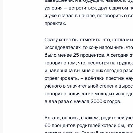
завершении, и в будущем, надеюсь, бу
Встреча с молодыми учёными
условия – встретиться, друг с другом 
я уже сказал в начале, поговорить о 
8 декабря 2021 года, 22:10
Сириус
проектах.
Сразу хотел бы отметить, что, когда 
Совместная пресс-конференция с 
исследователях, то хочу напомнить, что
Кириакосом Мицотакисом
было менее 25 процентов. А сегодня эт
8 декабря 2021 года, 17:10
Сочи
говорит о том, что, несмотря на трудно
и наверняка вы мне о них сегодня расс
отреагировать, – всё-таки престиж на
учёного в значительной степени вырос
Российско-греческие переговоры
говорит о количестве молодых исследо
8 декабря 2021 года, 14:20
Сочи
в два раза с начала 2000-х годов.
Кстати, опросы, скажем, родителей уч
60 процентов родителей хотели бы, чт
7 декабря 2021 года, вторник