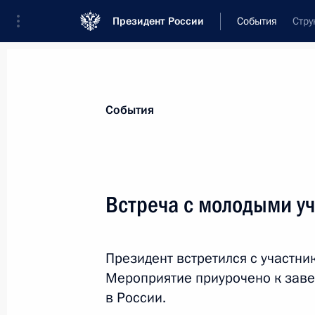
Президент России
События
Стру
Президент
Администрация
Государст
Новости
Стенограммы
Поездки
Те
События
Рубрикация материалов
Все материалы
Встреча с молодыми у
Послания Федеральному Собранию
Заявления по важнейшим вопросам
Президент встретился с участни
Совещания, заседания, рабочие встречи
Мероприятие приурочено к заве
Речи и обращения
в России.