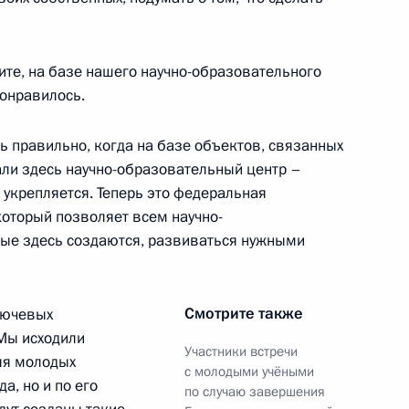
ласть, Ново-Огарёво
ите, на базе нашего научно-образовательного
понравилось.
ажданского общества
:
3
ь правильно, когда на базе объектов, связанных
ли здесь научно-образовательный центр –
сть, Ново-Огарёво
, укрепляется. Теперь это федеральная
который позволяет всем научно-
ые здесь создаются, развиваться нужными
чества
1
4м
Смотрите также
лючевых
 Мы исходили
Участники встречи
для молодых
с молодыми учёными
а, но и по его
по случаю завершения