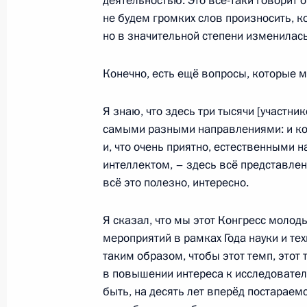
деятельностью. Это всё-таки говорит о
Совещание по экономическим воп
не будем громких слов произносить, 
но в значительной степени изменилась,
7 декабря 2021 года, 17:50
Сочи
Конечно, есть ещё вопросы, которые 
Запуск пассажирского движения на
Я знаю, что здесь три тысячи [участн
кольцевой линии Московского мет
самыми разными направлениями: и ког
7 декабря 2021 года, 16:35
Сочи
и, что очень приятно, естественными
интеллектом, – здесь всё представлено
всё это полезно, интересно.
6 декабря 2021 года, понедельник
Я сказал, что мы этот Конгресс молод
Российско-индийские переговоры
мероприятий в рамках Года науки и тех
таким образом, чтобы этот темп, этот 
6 декабря 2021 года, 19:00
Нью-Дели
в повышении интереса к исследовател
быть, на десять лет вперёд постараем