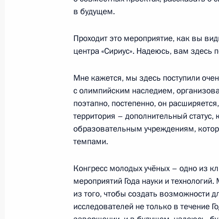
10 декабря 2021 года, 14:45
Московская об
в будущем.
Проходит это мероприятие, как вы вид
9 декабря 2021 года, четверг
центра «Сириус». Надеюсь, вам здесь 
Заседание Совета по развитию гр
Мне кажется, мы здесь поступили очен
и правам человека
с олимпийским наследием, организова
9 декабря 2021 года, 19:25
Московская обла
поэтапно, постепенно, он расширяется
территория – дополнительный статус, 
образовательным учреждениям, котор
темпами.
Обращение в честь Дня Героев Оте
9 декабря 2021 года, 09:00
Конгресс молодых учёных – одно из к
мероприятий Года науки и технологий.
из того, чтобы создать возможности 
исследователей не только в течение Год
8 декабря 2021 года, среда