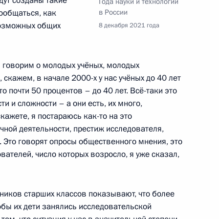
дут созданы такие
Года науки и технологий
:
8
пообщаться, как
в России
возможных общих
8 декабря 2021 года
мы говорим о молодых учёных, молодых
Премьер-министром Греции
5
35м
, скажем, в начале 2000-х у нас учёных до 40 лет
о почти 50 процентов – до 40 лет. Всё-таки это
сти и сложности – а они есть, их много,
кажете, я постараюсь как-то на это
учной деятельности, престиж исследователя,
. Это говорят опросы общественного мнения, это
3
вателей, число которых возросло, я уже сказал,
еников старших классов показывают, что более
обы их дети занялись исследовательской