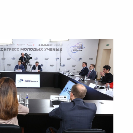
ть следующие материалы
ому развитию
:
3
ласть, Ново-Огарёво
Си Цзиньпином
5
10м
ласть, Ново-Огарёво