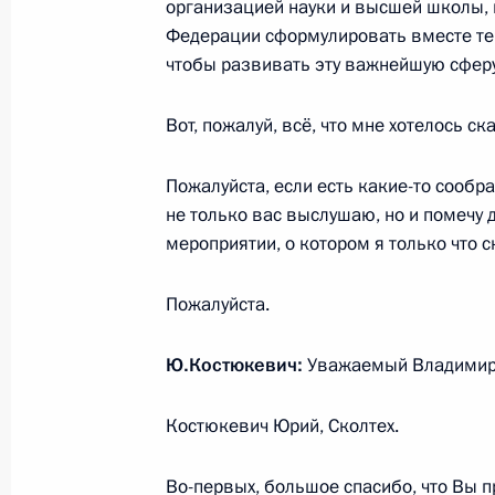
организацией науки и высшей школы, 
Федерации сформулировать вместе те
чтобы развивать эту важнейшую сферу
3 декабря 2021 года, пятница
Вот, пожалуй, всё, что мне хотелось ск
Встреча с Председателем Центриз
Пожалуйста, если есть какие-то сообр
3 декабря 2021 года, 15:05
Москва, Кремль
не только вас выслушаю, но и помечу д
мероприятии, о котором я только что с
Совещание с постоянными членами
Пожалуйста.
3 декабря 2021 года, 13:10
Москва, Кремль
Ю.Костюкевич:
Уважаемый Владимир 
2 декабря 2021 года, четверг
Костюкевич Юрий, Сколтех.
Совещание о ситуации в угольной 
Во-первых, большое спасибо, что Вы пр