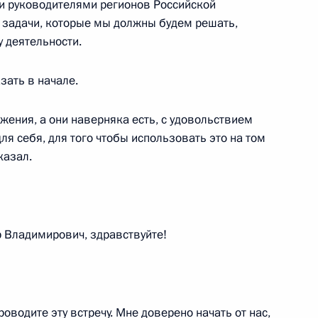
и руководителями регионов Российской
 задачи, которые мы должны будем решать,
 деятельности.
азать в начале.
биркома Эллой Памфиловой
2
ажения, а они наверняка есть, с удовольствием
ля себя, для того чтобы использовать это на том
казал.
 Совета Безопасности
1
Владимирович, здравствуйте!
отрасли Кузбасса
4
24м
оводите эту встречу. Мне доверено начать от нас,