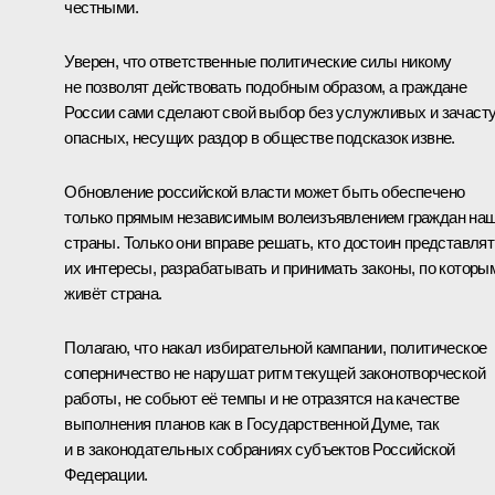
честными.
Уверен, что ответственные политические силы никому
не позволят действовать подобным образом, а граждане
России сами сделают свой выбор без услужливых и зачаст
опасных, несущих раздор в обществе подсказок извне.
Обновление российской власти может быть обеспечено
только прямым независимым волеизъявлением граждан на
страны. Только они вправе решать, кто достоин представлят
их интересы, разрабатывать и принимать законы, по которы
живёт страна.
Полагаю, что накал избирательной кампании, политическое
соперничество не нарушат ритм текущей законотворческой
работы, не собьют её темпы и не отразятся на качестве
выполнения планов как в Государственной Думе, так
и в законодательных собраниях субъектов Российской
Федерации.