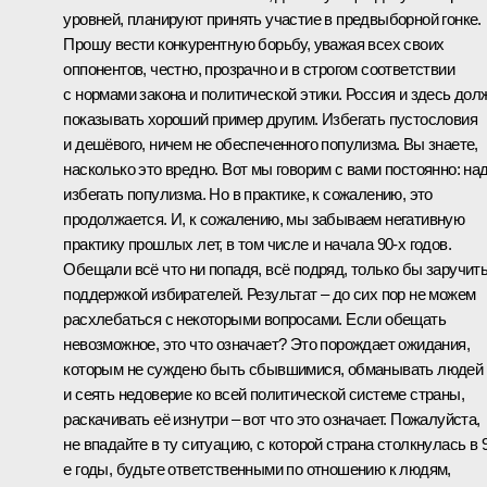
уровней, планируют принять участие в предвыборной гонке.
Прошу вести конкурентную борьбу, уважая всех своих
оппонентов, честно, прозрачно и в строгом соответствии
с нормами закона и политической этики. Россия и здесь дол
показывать хороший пример другим. Избегать пустословия
и дешёвого, ничем не обеспеченного популизма. Вы знаете,
насколько это вредно. Вот мы говорим с вами постоянно: на
избегать популизма. Но в практике, к сожалению, это
продолжается. И, к сожалению, мы забываем негативную
практику прошлых лет, в том числе и начала 90-х годов.
Обещали всё что ни попадя, всё подряд, только бы заручит
поддержкой избирателей. Результат – до сих пор не можем
расхлебаться с некоторыми вопросами. Если обещать
невозможное, это что означает? Это порождает ожидания,
которым не суждено быть сбывшимися, обманывать людей
и сеять недоверие ко всей политической системе страны,
раскачивать её изнутри – вот что это означает. Пожалуйста,
не впадайте в ту ситуацию, с которой страна столкнулась в 
е годы, будьте ответственными по отношению к людям,