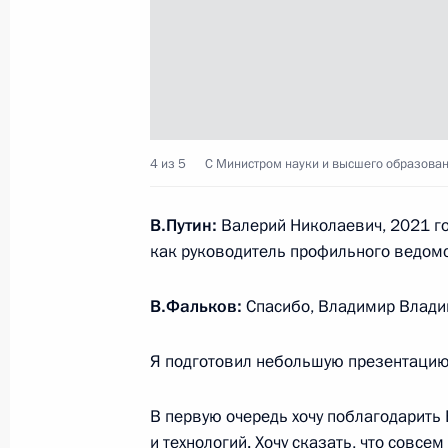
Встреча с губернатором Московско
Воробьёвым
16 марта 2021 года, 13:30
Москва, Кремль
4 из 5
С Министром науки и высшего образова
15 марта 2021 года, понедельник
В.Путин:
Валерий Николаевич, 2021 год
Встреча с руководителем Фонда «Та
как руководитель профильного ведом
Шмелёвой
15 марта 2021 года, 13:50
Москва, Кремль
В.Фальков:
Спасибо, Владимир Влади
Я подготовил небольшую презентацию
12 марта 2021 года, пятница
В первую очередь хочу поблагодарить В
Совещание с постоянными членами
и технологий. Хочу сказать, что совс