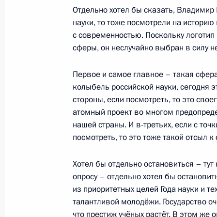
Запуск строительства третьего эне
Отдельно хотел бы сказать, Владимир 
науки, то тоже посмотрели на историю 
10 марта 2021 года, 16:25
Москва, Кремль
с современностью. Поскольку логотип
сферы, он неслучайно выбран в силу н
9 марта 2021 года, вторник
Первое и самое главное – такая сфер
колыбель российской науки, сегодня э
Встреча с Министром науки и выс
стороны, если посмотреть, то это свое
Фальковым
атомный проект во многом предопреде
9 марта 2021 года, 13:40
Москва, Кремль
нашей страны. И в-третьих, если с то
посмотреть, то это тоже такой отсыл к
Хотел бы отдельно остановиться – ту
8 марта 2021 года, понедельник
опросу – отдельно хотел бы остановит
Поздравление российским женщин
из приоритетных целей Года науки и т
талантливой молодёжи. Государство оч
8 марта 2021 года, 09:00
Москва, Кремль
что престиж учёных растёт. В этом ж