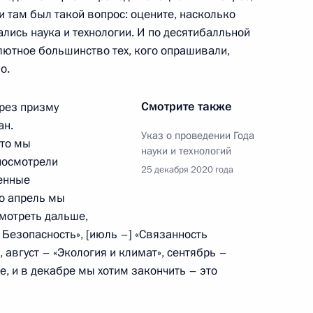
сть, Ново-Огарёво
и там был такой вопрос: оцените, насколько
ались наука и технологии. И по десятибалльной
олютное большинство тех, кого опрашивали,
о.
анию инвестиционной
:
4
Смотрите также
ерез призму
ан.
Указ о проведении Года
что мы
сть, Ново-Огарёво
науки и технологий
посмотрели
25 декабря 2020 года
менные
то апрель мы
смотреть дальше,
 Безопасность», [июль –] «Связанность
ва
2
, август – «Экология и климат», сентябрь –
ее, и в декабре мы хотим закончить – это