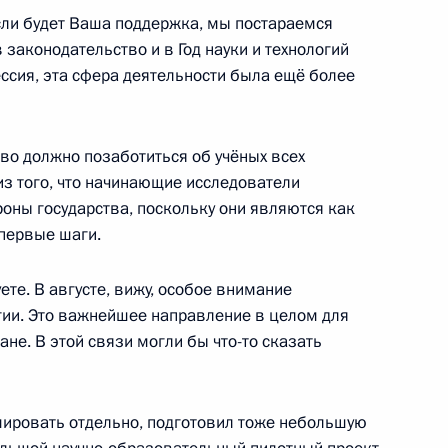
сли будет Ваша поддержка, мы постараемся
 законодательство и в Год науки и технологий
сия, эта сфера деятельности была ещё более
во должно позаботиться об учёных всех
дико-биологического
2
 из того, что начинающие исследователи
оны государства, поскольку они являются как
первые шаги.
уете. В августе, вижу, особое внимание
огии. Это важнейшее направление в целом для
не. В этой связи могли бы что-то сказать
етеранам Сил специальных
1
2м
мировать отдельно, подготовил тоже небольшую