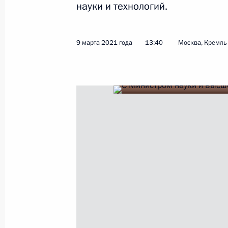
науки и технологий.
Показа
9 марта 2021 года
13:40
Москва, Кремль
17 марта 2021 года, среда
Церемония запуска Таласского зол
17 марта 2021 года, 16:00
Москва, Кремль
Заседание коллегии Генпрокуратур
17 марта 2021 года, 15:30
Москва
16 марта 2021 года, вторник