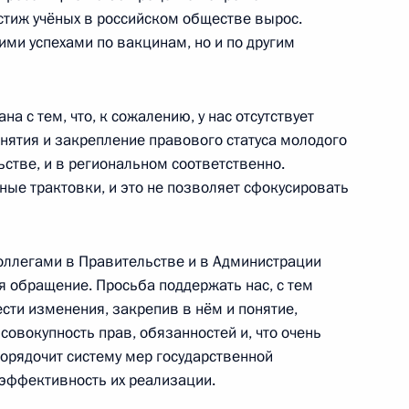
естиж учёных в российском обществе вырос.
ими успехами по вакцинам, но и по другим
вместе»
:
15
а с тем, что, к сожалению, у нас отсутствует
нятия и закрепление правового статуса молодого
стве, и в региональном соответственно.
ные трактовки, и это не позволяет сфокусировать
МВД России
4
48м
оллегами в Правительстве и в Администрации
я обращение. Просьба поддержать нас, с тем
сти изменения, закрепив в нём и понятие,
совокупность прав, обязанностей и, что очень
упорядочит систему мер государственной
эффективность их реализации.
угольной отрасли
3
14м