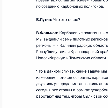
презентацию. Мы запускаем новый бо
по созданию карбоновых полигонов.
26 февраля 2021 года, пятница
В.Путин:
Что это такое?
Совещание с постоянными членами
В.Фальков:
Карбоновые полигоны – эт
26 февраля 2021 года, 14:30
Москва, Крем
Мы выделили семь пилотных регионов,
регионы – и Калининградскую область
Республику, взяли Краснодарский кра
25 февраля 2021 года, четверг
Новосибирскую и Тюменскую области.
Встреча с главой Торгово-промыш
Что в данном случае, какие задачи м
Катыриным
измерения потоков основных парнико
25 февраля 2021 года, 14:10
Москва, Крем
двуокись углерода, метан, закись азот
сегодня все страны в рамках декарбо
работают над тем, чтобы были свои с
24 февраля 2021 года, среда