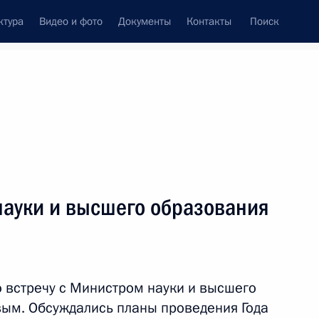
ктура
Видео и фото
Документы
Контакты
Поиск
венный Совет
Совет Безопасности
Комиссии и советы
леграммы
Сведения о Президенте
март, 2021
Встречи с представителями сообществ
науки и высшего образования
Пресс-конференции
Интервью
Статьи
 встречу с Министром науки и высшего
ым. Обсуждались планы проведения Года