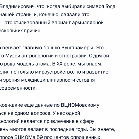
ргоблока АЭС «Аккую»
Владимирович, что, когда выбирали символ Года
3
29м
нашей страны и, конечно, связали это
 – это стилизованный вариант армиллярной
ескольких причин.
а венчает главную башню Кунсткамеры. Это
то Музей антропологии и этнографии. С другой
шего образования Валерием
5
го рода модель атома. В ХХ веке, мы знаем,
лил не только мироустройство, но и развитие
чки зрения междисциплинарности сегодня
 современности.
т кое-какие ещё данные по ВЦИОМовскому
ься на одном вопросе. У нас одной
ам с 8 Марта
1
4м
ехнологий является привлечение в сферу
ень многое делает в последние годы. Вы знаете,
е опросе ВЦИОМа 59 процентов опрошенных