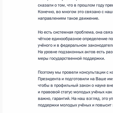
сказали о том, что в прошлом году пр
Конечно, во многом это связано с наш
4 марта 2021 года, четверг
направлениям такое движение.
Встреча с участниками акции «Мы 
Но есть системная проблема, она связан
4 марта 2021 года, 16:20
Москва, Кремль
чёткое единообразное определение по
учёного и в федеральном законодатель
На уровне подзаконных актов есть раз
3 марта 2021 года, среда
меры государственной поддержки.
Расширенное заседание коллегии 
Поэтому мы провели консультации с к
3 марта 2021 года, 14:15
Москва
Президента и подготовили на Ваше им
чтобы в профильный закон о науке вне
и правовой статус молодых учёных как 
важно, гарантий. На наш взгляд, это 
2 марта 2021 года, вторник
поддержки молодых учёных и повысит 
Совещание по вопросам развития 