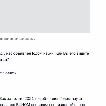
й области Андреем
3
ния Валерием Фальковым.
 у нас объявлен Годом науки. Как Вы его видите
лант и успех» Еленой
4
ства?
мирович.
.
ас за то, что 2021 год объявлен Годом науки
 Совета Безопасности
2
ем недавно ВЦИОМ проводил специальный опрос,