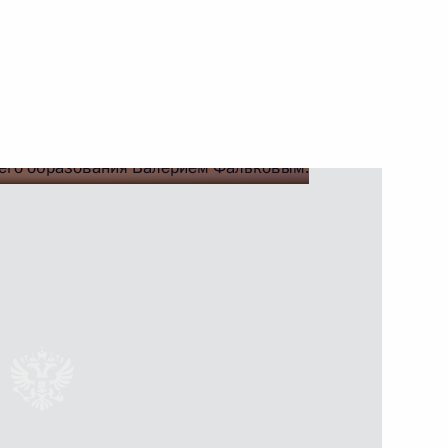
ть следующие материалы
оторудного комбината
9
24м
ы
5
47м