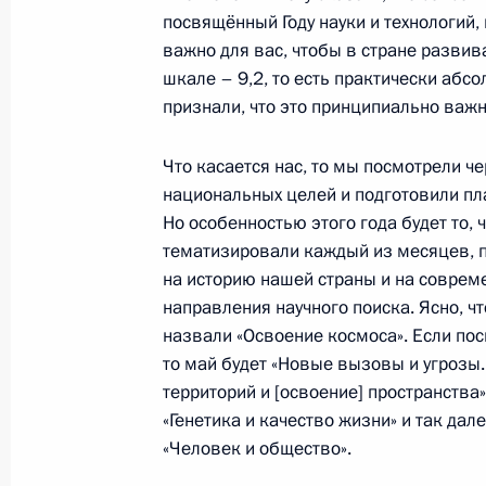
12 марта 2021 года, 13:45
Московская обла
посвящённый Году науки и технологий, 
важно для вас, чтобы в стране развив
шкале – 9,2, то есть практически абс
признали, что это принципиально важн
11 марта 2021 года, четверг
Совещание о мерах по стимулиров
Что касается нас, то мы посмотрели ч
активности
национальных целей и подготовили пл
Но особенностью этого года будет то, 
11 марта 2021 года, 16:30
Московская обла
тематизировали каждый из месяцев, 
на историю нашей страны и на совре
направления научного поиска. Ясно, ч
10 марта 2021 года, среда
назвали «Освоение космоса». Если по
то май будет «Новые вызовы и угрозы.
Совещание с членами Правительст
территорий и [освоение] пространства»
10 марта 2021 года, 18:30
Москва, Кремль
«Генетика и качество жизни» и так дал
«Человек и общество».