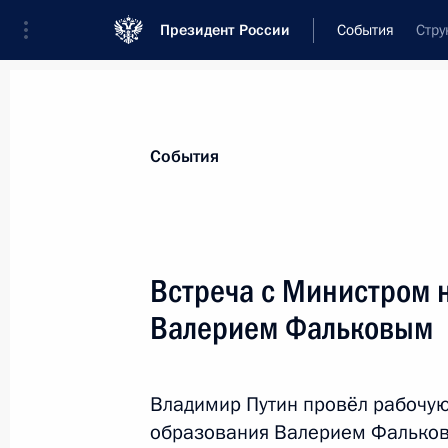
Президент России
События
Стру
Президент
Администрация
Государст
Новости
Стенограммы
Поездки
Те
События
Рубрикация материалов
Все материалы
Встреча с Министром 
Послания Федеральному Собранию
Валерием Фальковым
Заявления по важнейшим вопросам
Совещания, заседания, рабочие встречи
Владимир Путин провёл рабочую
Речи и обращения
образования Валерием Фальков