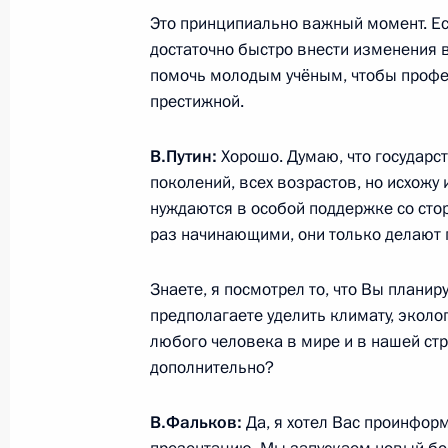
Это принципиально важный момент. Е
2 марта 2021 года, 16:45
Москва, Кремль
достаточно быстро внести изменения в
помочь молодым учёным, чтобы профес
престижной.
1 марта 2021 года, понедельник
В.Путин:
Хорошо. Думаю, что государст
Встреча с главой Федерального ме
поколений, всех возрастов, но исхожу
агентства Вероникой Скворцовой
нуждаются в особой поддержке со стор
1 марта 2021 года, 13:15
Москва, Кремль
раз начинающими, они только делают 
Знаете, я посмотрел то, что Вы планир
предполагаете уделить климату, экол
27 февраля 2021 года, суббота
любого человека в мире и в нашей стра
Поздравление военнослужащим и в
дополнительно?
операций
В.Фальков:
Да, я хотел Вас проинфор
27 февраля 2021 года, 09:00