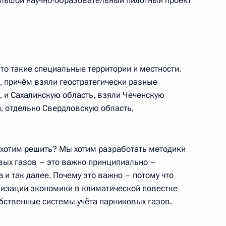
льшой научно-образовательный пилотный проект
 Совета Безопасности
2
о такие специальные территории и местности.
ль
 причём взяли геостратегически разные
, и Сахалинскую область, взяли Чеченскую
й, отдельно Свердловскую область,
ленной палаты Сергеем
2
ы хотим решить? Мы хотим разработать методики
вых газов – это важно принципиально –
ль
а и так далее. Почему это важно – потому что
низации экономики в климатической повестке
обственные системы учёта парниковых газов.