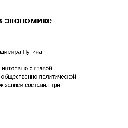
в экономике
адимира Путина
 интервью с главой
ы общественно-политической
ж записи составил три