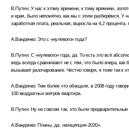
В.Путин:
У нас к этому времени, к тому времени, зол
и края, было непонятно, как мы с этим разберёмся. У н
заработная плата, реальная, выросла на 4,2 процента, п
А.Ванденко:
Это с «нулевого» года?
В.Путин:
С «нулевого» года, да. То есть это всё абсол
ведь всегда сравнивают не с тем, что было вчера, как б
вызывает разочарование. Честно говоря, я тоже так к 
А.Ванденко:
Тем более что обещали, в 2008 году говори
100 квадратных метров квартира.
В.Путин:
Ну не совсем так, это были предварительные
А.Ванденко:
Планы, да, «концепция-2020».