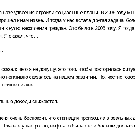
а базе удвоения строили социальные планы. В 2008 году мы 
ришёл к нам извне. И тогда у нас встала другая задача, бо
ти к нулю накопления граждан. Это было в 2008 году. Я тог
я. Я сказал, что…
м?
я сказал: чего я не допущу, это того, чтобы повторилась сит
но негативно сказалось на нашем развитии. Но, честно гово
й пришёл извне.
альные доходы снижаются.
 меня очень беспокоит, что стагнация произошла в реальных 
 Пока всё у нас росло, нефть‑то была сто и больше долларо