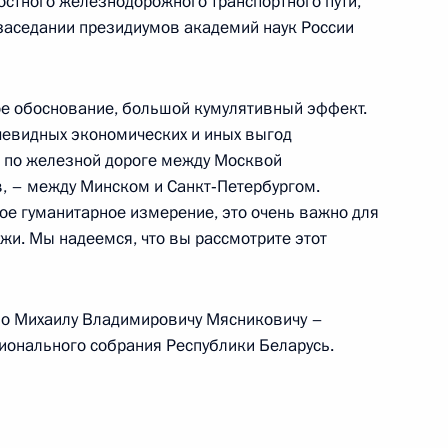
стного железнодорожного транспортного пути,
бурга Александром Бегловым
2
заседании президиумов академий наук России
ое обоснование, большой кумулятивный эффект.
чевидных экономических и иных выгод
3
к по железной дороге между Москвой
в, – между Минском и Санкт‑Петербургом.
ное гуманитарное измерение, это очень важно для
жи. Мы надеемся, что вы рассмотрите этот
уссии
7
24м
во Михаилу Владимировичу Мясниковичу –
ионального собрания Республики Беларусь.
и Александром Лукашенко
6