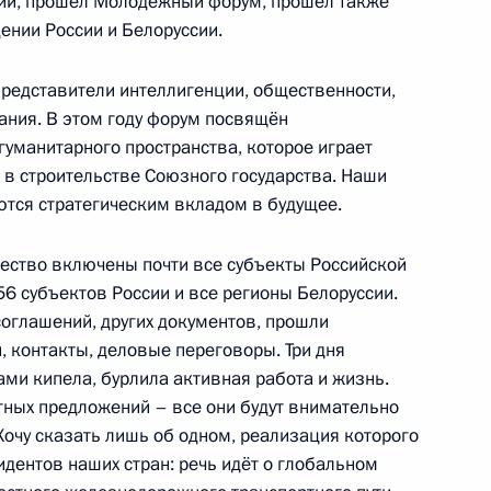
ии, прошёл Молодёжный форум, прошёл также
абрики Магнитогорского
7
19м
ении России и Белоруссии.
сть, Магнитогорск
представители интеллигенции, общественности,
ания. В этом году форум посвящён
гуманитарного пространства, которое играет
 последствий наводнения
 в строительстве Союзного государства. Наши
:
6
ются стратегическим вкладом в будущее.
, Братск
ество включены почти все субъекты Российской
6 субъектов России и все регионы Белоруссии.
соглашений, других документов, прошли
, контакты, деловые переговоры. Три дня
l Беном ван Берденом
2
ами кипела, бурлила активная работа и жизнь.
тных предложений – все они будут внимательно
Хочу сказать лишь об одном, реализация которого
дентов наших стран: речь идёт о глобальном