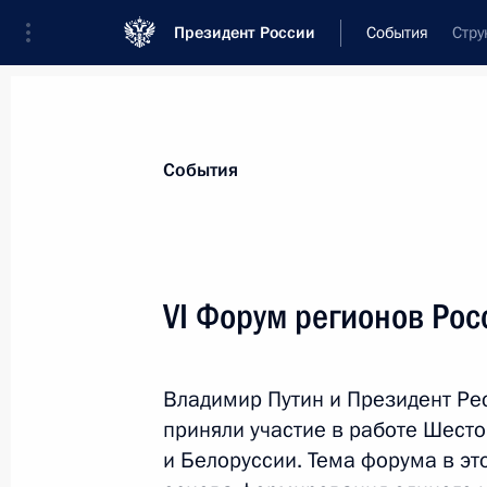
Президент России
События
Стру
Президент
Администрация
Государст
Новости
Стенограммы
Поездки
Те
События
Рубрикация материалов
Все материалы
VI Форум регионов Рос
Послания Федеральному Собранию
Заявления по важнейшим вопросам
Владимир Путин и Президент Ре
Совещания, заседания, рабочие встречи
приняли участие в работе Шест
Речи и обращения
и Белоруссии. Тема форума в эт