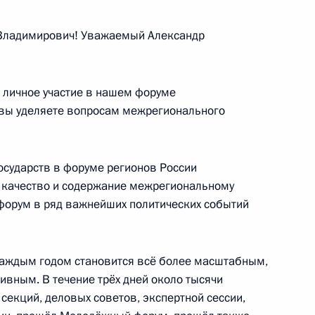
Ростех» Сергеем Чемезовым
3
ладимирович! Уважаемый Александр
 личное участие в нашем форуме
е вы уделяете вопросам межрегионального
6
осударств в форуме регионов России
е качество и содержание межрегиональному
форум в ряд важнейших политических событий
 области Алексеем Текслером
3
сть, Магнитогорск
 каждым годом становится всё более масштабным,
ивным. В течение трёх дней около тысячи
 секций, деловых советов, экспертной сессии,