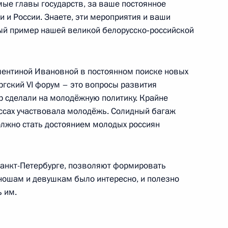
ые главы государств, за ваше постоянное
и и России. Знаете, эти мероприятия и ваши
ый пример нашей великой белорусско‑российской
Алтай Олегом Хорохординым
3
ентиной Ивановной в постоянном поиске новых
ргский VI форум – это вопросы развития
р сделали на молодёжную политику. Крайне
ссах участвовала молодёжь. Солидный багаж
олжно стать достоянием молодых россиян
ленной палаты Сергеем
3
Санкт-Петербурге, позволяют формировать
ошам и девушкам было интересно, и полезно
 им.