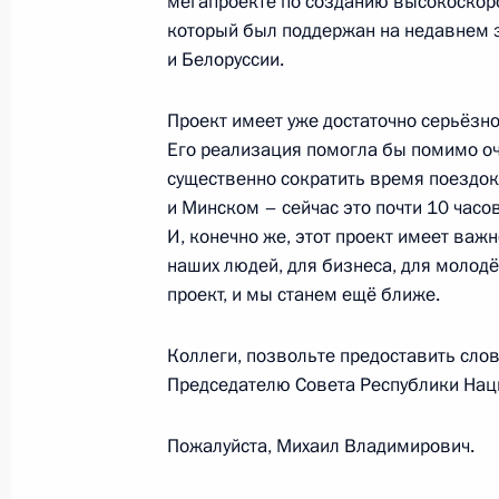
мегапроекте по созданию высокоскоро
Встреча с врио главы Санкт-Петер
который был поддержан на недавнем 
18 июля 2019 года, 17:15
Санкт-Петербург
и Белоруссии.
Проект имеет уже достаточно серьёзн
Встреча с Виктором Медведчуком
Его реализация помогла бы помимо о
существенно сократить время поездо
18 июля 2019 года, 16:30
Санкт-Петербург
и Минском – сейчас это почти 10 часо
И, конечно же, этот проект имеет важ
наших людей, для бизнеса, для молодё
VI Форум регионов России и Белор
проект, и мы станем ещё ближе.
18 июля 2019 года, 15:50
Санкт-Петербург
Коллеги, позвольте предоставить сло
Председателю Совета Республики Нац
Встреча с Президентом Белорусси
Пожалуйста, Михаил Владимирович.
18 июля 2019 года, 14:15
Санкт-Петербург