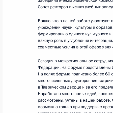
заседании Межпарламентской комисс
Ввод в эксплуатацию новой аглоф
Совет ректоров высших учебных завед
металлургического комбината
19 июля 2019 года, 20:30
Челябинская обла
Важно, что в нашей работе участвуют 
учреждений науки, культуры и образов
формированию единого культурного и 
Совещание о мерах по ликвидации
важную роль в углублении интеграции,
совместные усилия в этой сфере явля
19 июля 2019 года, 14:45
Иркутская область
Сегодня в межрегиональное сотруднич
Федерации. На форуме представлены 5
18 июля 2019 года, четверг
На полях форума подписано более 60 
многочисленные двусторонние встречи
Встреча с главой Royal Dutch Shel
в Таврическом дворце и за его предел
18 июля 2019 года, 18:00
Санкт-Петербург
Наработано много новых идей, конкре
рассмотрены, учтены в нашей работе. 
возможна только при поддержке прези