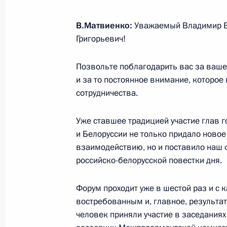
Встреча с главой госкорпорации «
В.Матвиенко:
Уважаемый Владимир В
22 июля 2019 года, 14:00
Москва, Кремль
Григорьевич!
Позвольте поблагодарить вас за ваше
и за то постоянное внимание, которо
19 июля 2019 года, пятница
сотрудничества.
Интервью Оливеру Стоуну
Уже ставшее традицией участие глав г
19 июля 2019 года, 22:00
Москва, Кремль
и Белоруссии не только придало ново
взаимодействию, но и поставило наш 
российско-белорусской повестки дня.
Встреча с врио главы Челябинской
19 июля 2019 года, 21:45
Челябинская обла
Форум проходит уже в шестой раз и с
востребованным и, главное, результат
человек приняли участие в заседаниях