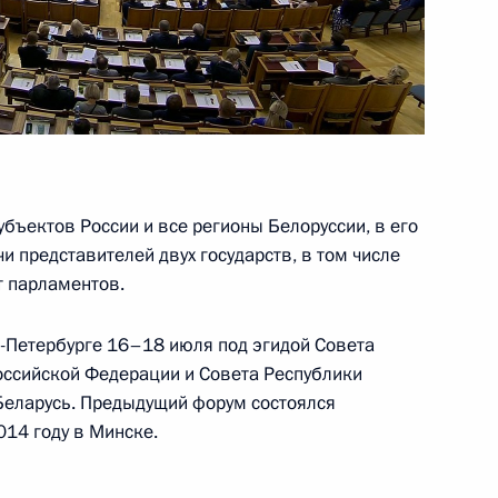
ья имени Александра
10
8м
бъектов России и все регионы Белоруссии, в его
и представителей двух государств, в том числе
т парламентов.
-Петербурге 16–18 июля под эгидой Совета
Балкарии Казбеком Коковым
4
ссийской Федерации и Совета Республики
Беларусь. Предыдущий форум состоялся
014 году в Минске.