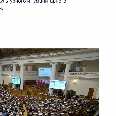
ультурного и гуманитарного
н.
ть следующие материалы
г
ка органов следствия
1
2м
ва
5
42м
лмазбеком Атамбаевым
2
2м