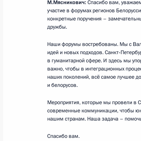
М.Мясникович:
Спасибо вам, уважаем
участие в форумах регионов Белорусси
конкретные поручения – замечательн
16 июля 2019 года, вторник
дружбы.
Встреча с врио главы Республики 
Наши форумы востребованы. Мы с Вал
16 июля 2019 года, 14:15
Москва, Кремль
идей и новых подходов. Санкт‑Петербу
в гуманитарной сфере. И здесь мы упо
важно, чтобы в интеграционных проце
15 июля 2019 года, понедельник
наших поколений, всё самое лучшее д
и белорусов.
Встреча с главой Торгово-промыш
Катыриным
Мероприятия, которые мы провели в 
15 июля 2019 года, 14:20
Москва, Кремль
современные коммуникации, чтобы юн
нашим странам. Наша задача – помочь
11 июля 2019 года, четверг
Спасибо вам.