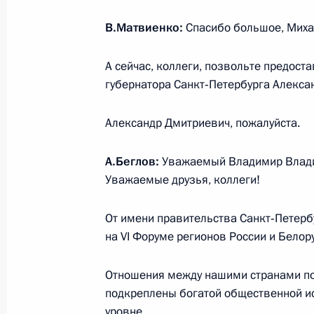
Встреча с Президентом Киргизии
В.Матвиенко:
Спасибо большое, Миха
11 июля 2019 года, 16:45
Москва, Кремль
А сейчас, коллеги, позвольте предос
губернатора Санкт‑Петербурга Алекса
Заявления для прессы по итогам р
переговоров
Александр Дмитриевич, пожалуйста.
11 июля 2019 года, 16:00
Москва, Кремль
А.Беглов:
Уважаемый Владимир Влади
Уважаемые друзья, коллеги!
Российско-боливийские переговор
От имени правительства Санкт‑Петерб
на VI Форуме регионов России и Белор
11 июля 2019 года, 15:45
Москва, Кремль
Отношения между нашими странами по
подкреплены богатой общественной и
10 июля 2019 года, среда
уровне.