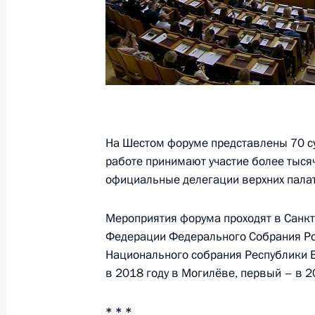
24 июля 2019 года, 19:20
Москва, Кремль
Посещение Дома русского зарубеж
Солженицына
24 июля 2019 года, 16:15
Москва
На Шестом форуме представлены 70 су
работе принимают участие более тысяч
официальные делегации верхних пала
23 июля 2019 года, вторник
Мероприятия форума проходят в Санкт
Встреча с врио главы Кабардино-
Федерации Федерального Собрания Ро
23 июля 2019 года, 13:50
Москва, Кремль
Национального собрания Республики 
в 2018 году в Могилёве, первый – в 2
22 июля 2019 года, понедельник
* * *