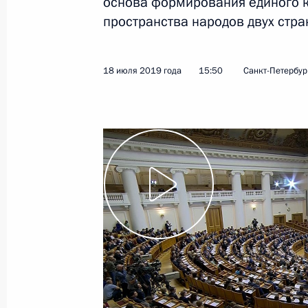
основа формирования единого к
пространства народов двух стра
Показа
18 июля 2019 года
15:50
Санкт-Петербур
Обращение по случаю Дня сотрудни
25 июля 2019 года, 09:00
24 июля 2019 года, среда
Совещание с членами Правительст
24 июля 2019 года, 20:20
Москва, Кремль
Заявление по итогам встречи с А