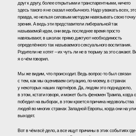
друг к другу, более открытыми и транспарентными, ничего
здесь такого я не сказал необычного. Надо уважать всех, эт
правда, но нельзя силовым методом навязывать свою точку
зрения. А ведь эти представители либеральной так
называемой идеи, они ведь последнее время просто
навязывают, в школах прямо диктуют необходимость
определённого так называемого сексуального воспитания.
Родители не хотят – их чуть ли не в тюрьму за это сажают. В
я о чём говорил.
Мы же видим, что происходит. Ведь вопрос‑то был связан
с тем, как мы оцениваем ситуацию, по‑моему, в странах
у некоторых наших партнёров. Да, людям это поднадоело,
в этом, кстати говоря, и может быть феномен Трампа, когда 
победил на выборах, в этом кроется причина недовольства
людей во многих странах Западной Европы, когда они на ул
выходят.
Вот в чём всё дело, а все ищут причины в этих событиях где