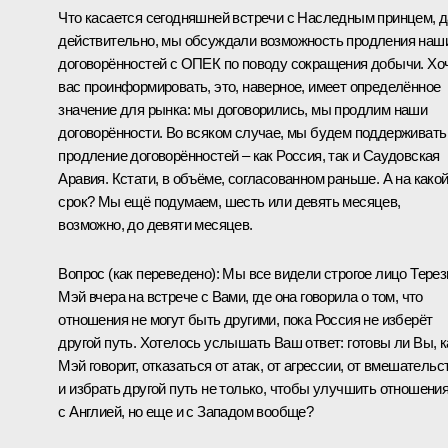
Что касается сегодняшней встречи с Наследным принцем, д
действительно, мы обсуждали возможность продления наш
договорённостей с ОПЕК по поводу сокращения добычи. Хо
вас проинформировать, это, наверное, имеет определённое
значение для рынка: мы договорились, мы продлим наши
договорённости. Во всяком случае, мы будем поддерживать
продление договорённостей – как Россия, так и Саудовская
Аравия. Кстати, в объёме, согласованном раньше. А на како
срок? Мы ещё подумаем, шесть или девять месяцев,
возможно, до девяти месяцев.
Вопрос
(как переведено)
:
Мы все видели строгое лицо Тере
Мэй вчера на встрече с Вами, где она говорила о том, что
отношения не могут быть другими, пока Россия не изберёт
другой путь. Хотелось услышать Ваш ответ: готовы ли Вы, к
Мэй говорит, отказаться от атак, от агрессии, от вмешательс
и избрать другой путь не только, чтобы улучшить отношени
с Англией, но еще и с Западом вообще?