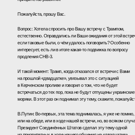
Пожалуйста, прошу Вас.
Вопрос:
Хотела спросить про Вашу встречу с
Трампом
,
естественно. Оправдались ли Ваши ожидания от этой встре
если таковые были, о чём удалось поговорить? Особенно
интересует, есть ли в итоге какая‑то подвижка по вопросу
продления СНВ‑3.
И такой момент: Трамп, когда отказался от встречи с Вами
на прошлой «двадцатке», увязывал это с ситуацией
в Керченском проливе и говорил о том, что не будет
встречаться до тех пор, пока не будут отпущены украинские
моряки. В этот раз он поднимал эту тему, скажите, пожалуйс
В.Путин:
Во‑первых, эта тема поднималась, я уже не помню,
или на обеде, или в ходе нашей встречи, но, во всяком случа
Президент Соединённых Штатов сделал эту тему одной
из приоритетных в ходе нашего общения на «двадцатке».