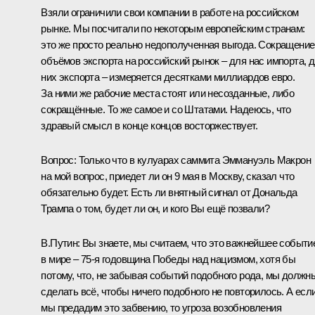
Взяли ограничили свои компании в работе на российском
рынке. Мы посчитали по некоторым европейским странам:
это же просто реально недополученная выгода. Сокращение
объёмов экспорта на российский рынок – для нас импорта, 
них экспорта – измеряется десятками миллиардов евро.
За ними же рабочие места стоят или несозданные, либо
сокращённые. То же самое и со Штатами. Надеюсь, что
здравый смысл в конце концов восторжествует.
Вопрос:
Только что в кулуарах саммита
Эммануэль Макрон
на мой вопрос, приедет ли он 9 мая в Москву, сказал что
обязательно будет. Есть ли внятный сигнал от Дональда
Трампа о том, будет ли он, и кого Вы ещё позвали?
В.Путин:
Вы знаете, мы считаем, что это важнейшее событи
в мире – 75‑я годовщина Победы над нацизмом, хотя бы
потому, что, не забывая событий подобного рода, мы должн
сделать всё, чтобы ничего подобного не повторилось. А есл
мы предадим это забвению, то угроза возобновления