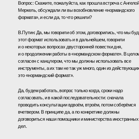
Вопрос:
Скажите, пожалуйста, как прошла встреча с
Ангело
Меркель
, обсуждали ли вы возобновление «нормандского
формата», и если да, то что решили?
В.Путин:
Да, мы говорили об этом, договорились, что мы бу
этот формат использовать и в дальнейшем, говорили
и о некоторых вопросах двусторонней повестки дня,
и о продолжении работы в «нормандском формате». В цело
согласен с канцлером, что мы должны использовать все
инструменты, а их там не так уж много, один из действующих
это «нормандский формат».
Да, будем работать, вопрос только когда, сроки надо
согласовать, и в какой последовательности: сначала
проводить консультации вдвоём, втроём, потом соберёмся
вчетвером. В принципе да, а по конкретике должны
договориться наши помощники и министерства иностранных
дел.