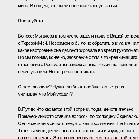
мира. В общем, это были полезные консультации.
Пожалуйста.
Вопрос:
Мы вчера в том числе видели начало Вашей встреч
с
Терезой Мэй
. Невозможно было не обратить внимания на т
какое настроение она демонстрировала во время рукопожати
Но мы помним, конечно, заявление о том, что «реанимация»
отношений с Россией невозможна, пока Россия не выполнит
некие условия. Но встреча состоялась.
О чём говорили? Нужна ли была вообще эта встреча,
учитывая, что Мэй уходит?
В.Путин:
Что касается этой встречи, то да, действительно,
Премьер‑министр ставила вопросы по господину Скрипалю.
Они возникли в связи с тем, что ваши коллеги из The Financia
Times сами подняли снова этот вопрос, и я вынужден был
на него отвечать. Это спровоцировало и возврат к этой теме.