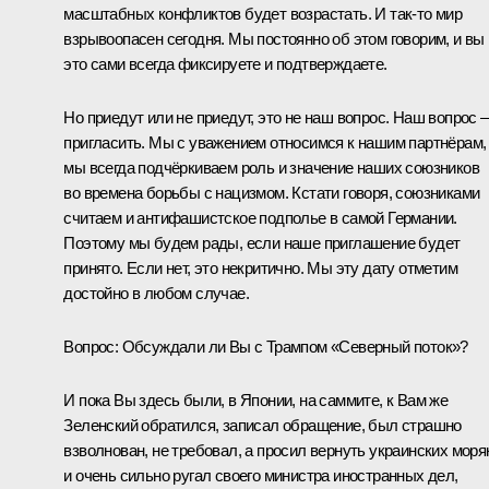
масштабных конфликтов будет возрастать. И так‑то мир
взрывоопасен сегодня. Мы постоянно об этом говорим, и вы
это сами всегда фиксируете и подтверждаете.
Но приедут или не приедут, это не наш вопрос. Наш вопрос –
пригласить. Мы с уважением относимся к нашим партнёрам,
мы всегда подчёркиваем роль и значение наших союзников
во времена борьбы с нацизмом. Кстати говоря, союзниками
считаем и антифашистское подполье в самой Германии.
Поэтому мы будем рады, если наше приглашение будет
принято. Если нет, это некритично. Мы эту дату отметим
достойно в любом случае.
Вопрос:
Обсуждали ли Вы с Трампом «
Северный поток
»?
И пока Вы здесь были, в Японии, на саммите, к Вам же
Зеленский обратился, записал обращение, был страшно
взволнован, не требовал, а просил вернуть украинских моря
и очень сильно ругал своего министра иностранных дел,