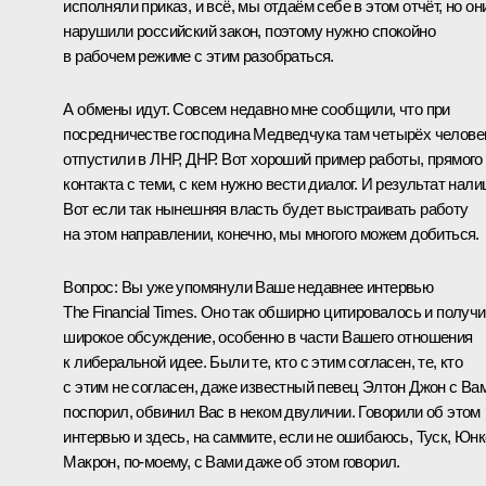
исполняли приказ, и всё, мы отдаём себе в этом отчёт, но он
нарушили российский закон, поэтому нужно спокойно
в рабочем режиме с этим разобраться.
А обмены идут. Совсем недавно мне сообщили, что при
посредничестве господина Медведчука там четырёх челове
отпустили в ЛНР, ДНР. Вот хороший пример работы, прямого
контакта с теми, с кем нужно вести диалог. И результат нали
Вот если так нынешняя власть будет выстраивать работу
на этом направлении, конечно, мы многого можем добиться.
Вопрос:
Вы уже упомянули Ваше недавнее интервью
The Financial Times. Оно так обширно цитировалось и получ
широкое обсуждение, особенно в части Вашего отношения
к либеральной идее. Были те, кто с этим согласен, те, кто
с этим не согласен, даже известный певец Элтон Джон с Ва
поспорил, обвинил Вас в неком двуличии. Говорили об этом
интервью и здесь, на саммите, если не ошибаюсь, Туск,
Юнк
Макрон, по‑моему, с Вами даже об этом говорил.