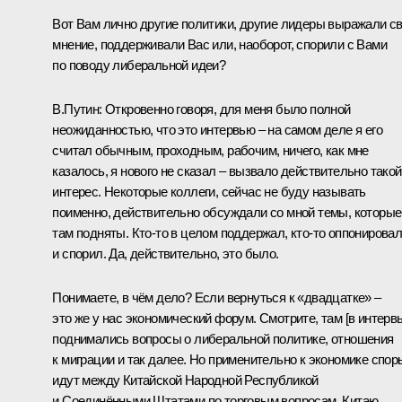
Вот Вам лично другие политики, другие лидеры выражали с
мнение, поддерживали Вас или, наоборот, спорили с Вами
по поводу либеральной идеи?
В.Путин:
Откровенно говоря, для меня было полной
неожиданностью, что это интервью – на самом деле я его
считал обычным, проходным, рабочим, ничего, как мне
казалось, я нового не сказал – вызвало действительно такой
интерес. Некоторые коллеги, сейчас не буду называть
поименно, действительно обсуждали со мной темы, которые
там подняты. Кто‑то в целом поддержал, кто‑то оппонирова
и спорил. Да, действительно, это было.
Понимаете, в чём дело? Если вернуться к «двадцатке» –
это же у нас экономический форум. Смотрите, там [в интерв
поднимались вопросы о либеральной политике, отношения
к миграции и так далее. Но применительно к экономике спор
идут между Китайской Народной Республикой
и Соединёнными Штатами по торговым вопросам. Китаю