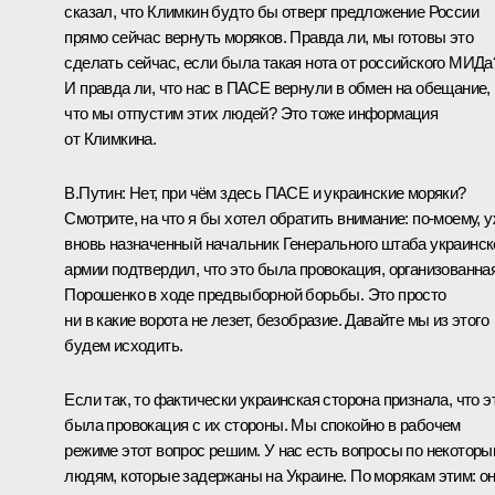
сказал, что Климкин будто бы отверг предложение России
прямо сейчас вернуть моряков. Правда ли, мы готовы это
сделать сейчас, если была такая нота от российского МИДа
И правда ли, что нас в ПАСЕ вернули в обмен на обещание,
что мы отпустим этих людей? Это тоже информация
от Климкина.
В.Путин:
Нет, при чём здесь ПАСЕ и украинские моряки?
Смотрите, на что я бы хотел обратить внимание: по‑моему, 
вновь назначенный начальник Генерального штаба украинск
армии подтвердил, что это была провокация, организованна
Порошенко
в ходе предвыборной борьбы. Это просто
ни в какие ворота не лезет, безобразие. Давайте мы из этого
будем исходить.
Если так, то фактически украинская сторона признала, что э
была провокация с их стороны. Мы спокойно в рабочем
режиме этот вопрос решим. У нас есть вопросы по некотор
людям, которые задержаны на Украине. По морякам этим: о