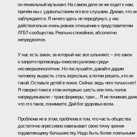
он гениальный музыкант. На самом деле он же ездит к нам,
причём мы с удовольствием его все слушаем. Думаю, что о
заблуждается. Я ничего здесь не передёрнул, у нас
действительно очень ровное отношение к представителям
ЛГБТ‑сообщества. Реально спокойное, абсолютно
непредвзятое.
У нас есть закон, за который нас все шпыняют, – это закон
о запрете пропаганды гомосексуализма среди
несовершеннолетних. Но послушайте, давайте дадим
человеку вырасти, стать взрослым, а потом решить, кто он
такой. Оставьте детей в покое. Сейчас ведь чего только нет!
Я говорил тоже в этом интервью: шесть или пять полов
напридумывали – трансформеры, тран… Я не понимаю даже
что это такое, понимаете. Дай бог здоровья всем.
Проблема не в этом, проблема в том, что часть общества
достаточно агрессивно навязывает свою точку зрения
подавляющему большинству. Надо быть более лояльными