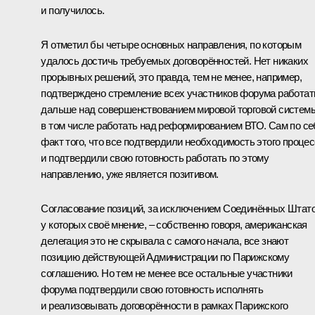
и получилось.
Я отметил бы четыре основных направления, по которым
удалось достичь требуемых договорённостей. Нет никаких
прорывных решений, это правда, тем не менее, например,
подтверждено стремление всех участников форума работат
дальше над совершенствованием мировой торговой систем
в том числе работать над реформированием ВТО. Сам по се
факт того, что все подтвердили необходимость этого проце
и подтвердили свою готовность работать по этому
направлению, уже является позитивом.
Согласование позиций, за исключением Соединённых Штато
у которых своё мнение, – собственно говоря, американская
делегация это не скрывала с самого начала, все знают
позицию действующей Администрации по Парижскому
соглашению. Но тем не менее все остальные участники
форума подтвердили свою готовность исполнять
и реализовывать договорённости в рамках Парижского