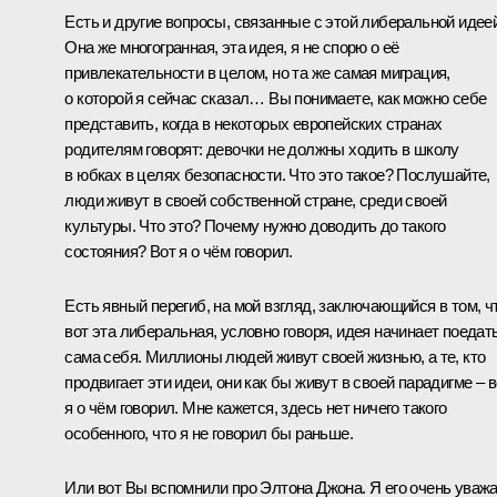
Есть и другие вопросы, связанные с этой либеральной идеей
Она же многогранная, эта идея, я не спорю о её
привлекательности в целом, но та же самая миграция,
о которой я сейчас сказал… Вы понимаете, как можно себе
представить, когда в некоторых европейских странах
родителям говорят: девочки не должны ходить в школу
в юбках в целях безопасности. Что это такое? Послушайте,
люди живут в своей собственной стране, среди своей
культуры. Что это? Почему нужно доводить до такого
состояния? Вот я о чём говорил.
Есть явный перегиб, на мой взгляд, заключающийся в том, ч
вот эта либеральная, условно говоря, идея начинает поедат
сама себя. Миллионы людей живут своей жизнью, а те, кто
продвигает эти идеи, они как бы живут в своей парадигме – в
я о чём говорил. Мне кажется, здесь нет ничего такого
особенного, что я не говорил бы раньше.
Или вот Вы вспомнили про Элтона Джона. Я его очень уваж