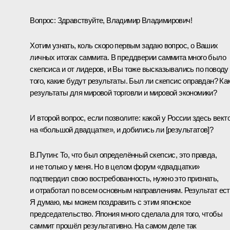
Вопрос:
Здравствуйте, Владимир Владимирович!
Хотим узнать, коль скоро первым задаю вопрос, о Ваших
личных итогах саммита. В преддверии саммита много было
скепсиса и от лидеров, и Вы тоже высказывались по поводу
того, какие будут результаты. Был ли скепсис оправдан? Ка
результаты для мировой торговли и мировой экономики?
И второй вопрос, если позволите: какой у России здесь векто
на «большой двадцатке», и добились ли [результатов]?
В.Путин:
То, что был определённый скепсис, это правда,
и не только у меня. Но в целом форум «двадцатки»
подтвердил свою востребованность, нужно это признать,
и отработал по всем основным направлениям. Результат ест
Я думаю, мы можем поздравить с этим японское
председательство. Япония много сделала для того, чтобы
саммит прошёл результативно. На самом деле так