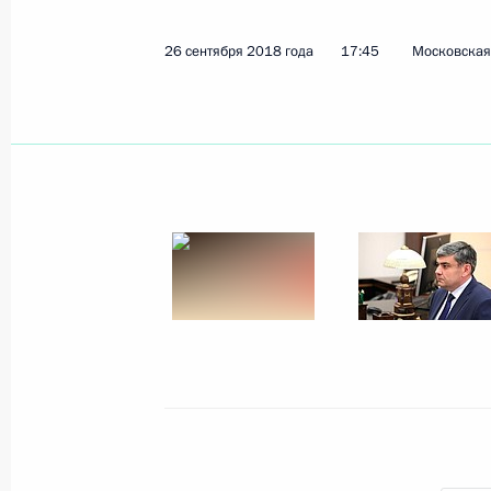
26 сентября 2018 года
17:45
Московская 
Показа
Открытие выставки «Имперские сто
Вена. Шедевры музейных коллекци
3 октября 2018 года, 19:45
Санкт-Петербург
Встреча с финалистами конкурса «
3 октября 2018 года, 19:20
Санкт-Петербург
Встреча с Георгием Полтавченко и