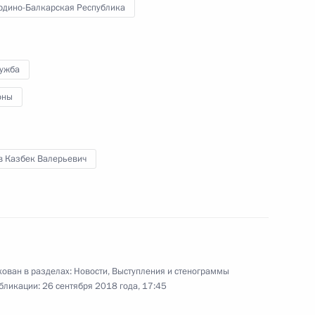
рдино-Балкарская Республика
 энергетическая неделя»
лужба
:
4
оны
 Организации стран –
в Казбек Валерьевич
2
аркиндо
3
ован в разделах:
Новости
,
Выступления и стенограммы
бликации:
26 сентября 2018 года, 17:45