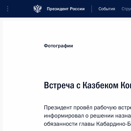
Президент России
События
Стру
Президент
Администрация
Государст
Новости
Стенограммы
Поездки
Те
Фотографии
Рубрикация материалов
Все материалы
Встреча с Казбеком К
Послания Федеральному Собранию
Заявления по важнейшим вопросам
Президент провёл рабочую встр
Совещания, заседания, рабочие встречи
информировал о решении назна
Речи и обращения
обязанности главы Кабардино-Б