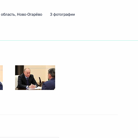
область, Ново-Огарёво
3 фотографии
ть следующие материалы
лицы: Санкт-Петербург –
15
7м
й»
Учитель года-2018»
2
5м
 Александром Бегловым
7