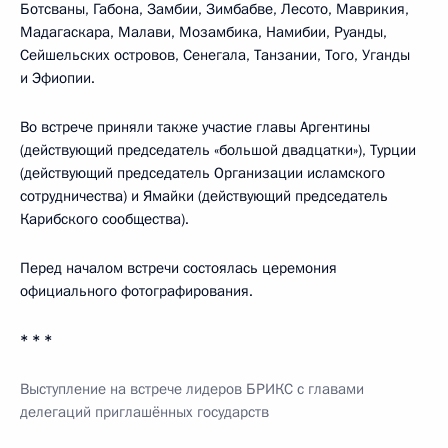
Ботсваны, Габона, Замбии, Зимбабве, Лесото, Маврикия,
Мадагаскара, Малави, Мозамбика, Намибии, Руанды,
Сейшельских островов, Сенегала, Танзании, Того, Уганды
и Эфиопии.
Во встрече приняли также участие главы Аргентины
(действующий председатель «большой двадцатки»), Турции
(действующий председатель Организации исламского
сотрудничества) и Ямайки (действующий председатель
Карибского сообщества).
Перед началом встречи состоялась церемония
официального фотографирования.
* * *
Выступление на встрече
л
идеров БРИКС с главами
делегаций приг
лаш
ё
нных государств