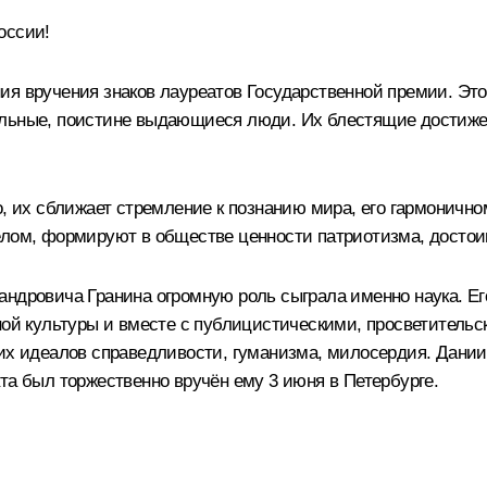
оссии!
ия вручения знаков лауреатов Государственной премии. Это
ельные, поистине выдающиеся люди. Их блестящие достиже
о, их сближает стремление к познанию мира, его гармоничн
елом, формируют в обществе ценности патриотизма, достоин
андровича Гранина огромную роль сыграла именно наука. Ег
нной культуры и вместе с публицистическими, просветитель
них идеалов справедливости, гуманизма, милосердия. Дан
та был торжественно вручён ему 3 июня в Петербурге.