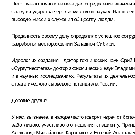
Петр I как‑то точно и на века дал определение значен
славу государства через искусство и науки». Наши се
высокую миссию служения обществу, людям.
Преданность своему делу определило успешное сотру
разработки месторождений Западной Сибири.
Идеолог их создания – доктор технических наук Юрий 
«Сургутнефтегаз» доктор экономических наук Владими
и в научных исследованиях. Результаты их деятельно
стратегического сырьевого потенциала России.
Дорогие друзья!
У нас, вы знаете, в народе часто говорят «врач от бог
заботливого, участливого отношения к пациенту. Пр
Александр Михайлович Караськов и Евгений Анатолье