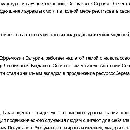
ия культуры и научных открытий. Он сказал: «Оградя Отечес
годняшние лауреаты смогли в полной мере реализовать свои 
дничество авторов уникальных гидродинамических моделей
Ефремович Батурин, работает над этой темой с начала осво
р Леонидович Богданов. Он и его заместитель Анатолий Се
сти стали значимым вкладом в продвижение ресурсосберега
а». Такая оценка – свидетельство высокого уровня знаний, п
инцип подвижнического служения людям считают для себя г
вич Покушалов. Это учёные с мировым именем, лидеры совр