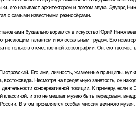
ки, его называют архитектором и поэтом звука. Эдуард Ник
ботал с самыми известными режиссёрами.
ановками буквально ворвался в искусство Юрий Николаевич
 потрясающим талантом и колоссальным трудом. Его новато
ха не только в отечественной хореографии. Он, его творчес
иотровский. Его имя, личность, жизненные принципы, куль
та, востоковеда. Несмотря на предельную занятость, он нах
ей деятельности консервативной позиции. К примеру, если 
ной классикой, и это не мешает музею быть передовым, вне
оссии. В этом проявляется особая миссия великого музея, д