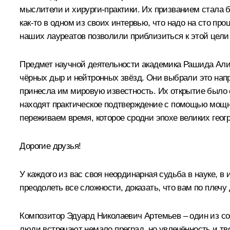
мыслители и хирурги-практики. Их призванием стала
как‑то в одном из своих интервью, что надо на сто п
наших лауреатов позволили приблизиться к этой цели
Предмет научной деятельности академика Рашида Али
чёрных дыр и нейтронных звёзд. Они выбрали это нап
принесла им мировую известность. Их открытие было
находят практическое подтверждение с помощью мощн
переживаем время, которое сродни эпохе великих геог
Дорогие друзья!
У каждого из вас своя неординарная судьба в науке, 
преодолеть все сложности, доказать, что вам по пле
Композитор Эдуард Николаевич Артемьев – один из соз
люди встречают немало преград, но увлечённость и т