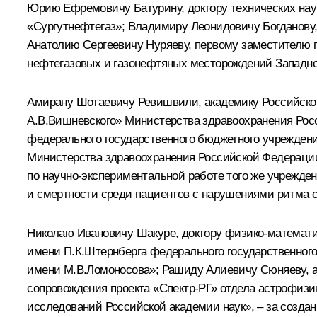
Юрию Ефремовичу Батурину, доктору технических наук,
«Сургутнефтегаз»; Владимиру Леонидовичу Богданову, 
Анатолию Сергеевичу Нуряеву, первому заместителю г
нефтегазовых и газонефтяных месторождений Западн
Амирану Шотаевичу Ревишвили, академику Российской
А.В.Вишневского» Министерства здравоохранения Росс
федерального государственного бюджетного учрежде
Министерства здравоохранения Российской Федерации
по научно-экспериментальной работе того же учрежден
и смертности среди пациентов с нарушениями ритма 
Николаю Ивановичу Шакуре, доктору физико-математи
имени П.К.Штернберга федерального государственного
имени М.В.Ломоносова»; Рашиду Алиевичу Сюняеву, а
сопровождения проекта «Спектр‑РГ» отдела астрофизи
исследований Российской академии наук», – за созда