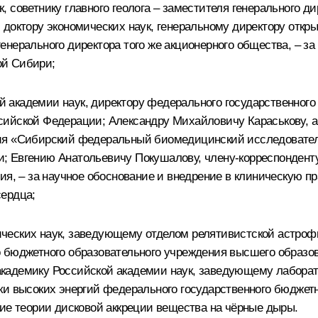
 советнику главного геолога – заместителя генерального ди
доктору экономических наук, генеральному директору откры
енерального директора того же акционерного общества, – з
ой Сибири;
 академии наук, директору федерального государственного
ийской Федерации; Александру Михайловичу Караськову, а
ния «Сибирский федеральный биомедицинский исследовател
; Евгению Анатольевичу Покушалову, члену-корреспонденту
ия, – за научное обоснование и внедрение в клиническую п
сердца;
ческих наук, заведующему отделом релятивистской астрофи
 бюджетного образовательного учреждения высшего образо
кадемику Российской академии наук, заведующему лаборат
ки высоких энергий федерального государственного бюджет
ние теории дисковой аккреции вещества на чёрные дыры.