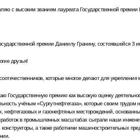
авляю с высоким званием лауреата Государственной премии 
сударственной премии Даниилу Гранину, состоявшейся 3 ию
гие друзья!
оотечественников, которые многое делают для укрепления 
ю Государственную премию как высокую оценку деятельност
льность учёным «Сургутнефтегаза», которые своим трудом 
х, нефтегазовых и газонефтяных месторождений, основанны
азработок в промышленных масштабах сыграли наши инженер
, конструкторы, а также работники машиностроительных пре
нии.