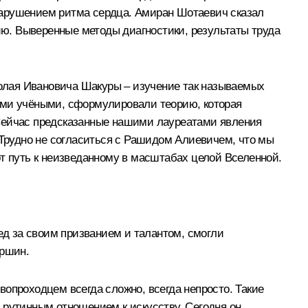
нарушением ритма сердца. Амиран Шотаевич сказал
мию. Выверенные методы диагностики, результаты труда
олая Ивановича Шакуры – изучение так называемых
дыми учёными, сформулировали теорию, которая
 Сейчас предсказанные нашими лауреатами явления
Трудно не согласиться с Рашидом Алиевичем, что мы
от путь к неизведанному в масштабах целой Вселенной.
ед за своим призванием и талантом, смогли
ершин.
опроходцем всегда сложно, всегда непросто. Такие
 рутинным отношением к искусству. Сегодня он