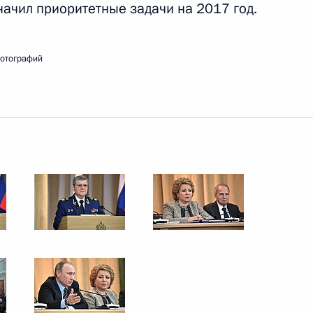
начил приоритетные задачи на 2017 год.
ть следующие материалы
фотографий
ому развитию и приоритетным
:
15
одных ресурсов и экологии
4