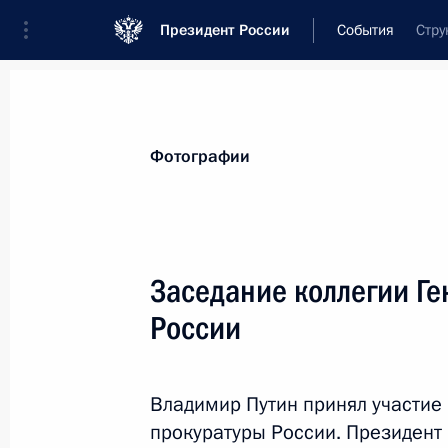
Президент России
События
Стру
Президент
Администрация
Государст
Новости
Стенограммы
Поездки
Те
Фотографии
Рубрикация материалов
Все материалы
Заседание коллегии Г
Послания Федеральному Собранию
России
Заявления по важнейшим вопросам
Совещания, заседания, рабочие встречи
Владимир Путин принял участие 
Речи и обращения
прокуратуры России. Президент 