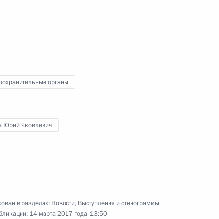
Игорем Додоном
8
оохранительные органы
ой области Валерием
3
а Юрий Яковлевич
арии Хорстом Зеехофером
7
ован в разделах:
Новости
,
Выступления и стенограммы
бликации:
14 марта 2017 года, 13:50