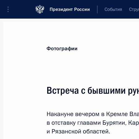
Президент России
События
Стру
Видеозаписи
Фотографии
Аудиозапи
Все материалы
Поездки
Совещания, 
Фотографии
Показа
Встреча с бывшими ру
Совещание о подготовке
Накануне вечером в Кремле Вла
к универсиаде 2019 года
в отставку главами Бурятии, Ка
и Рязанской областей.