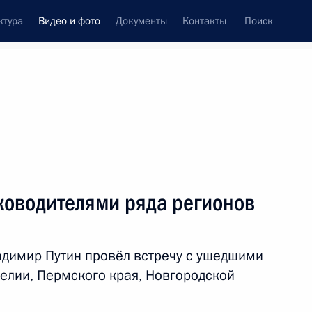
ктура
Видео и фото
Документы
Контакты
Поиск
си
встречи
Церемонии
март, 2017
ть следующие материалы
ководителями ряда регионов
Встреча с бывшими
димир Путин провёл встречу с ушедшими
руководителями ряда
релии, Пермского края, Новгородской
регионов