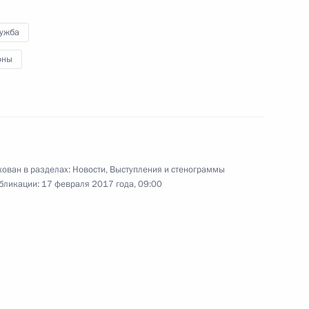
2 декабря 2016 года
27 фото
лужба
оны
ован в разделах:
Новости
,
Выступления и стенограммы
бликации:
17 февраля 2017 года, 09:00
«Форум действий»
Общероссийского народного
фронта