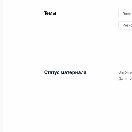
26 декабря 2016 года
15 фото
Темы
Госс
Реги
Статус материала
Опублик
Дата пу
Заседание Совета по науке
и образованию