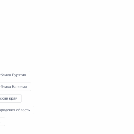
8 февраля 2017 года
7 фото
ублика Бурятия
ублика Карелия
ский край
Поездка в Санкт-Петербург
ородская область
1