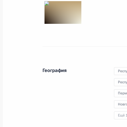
10 февраля 2017 года
12 фото
География
Респ
Респ
Перм
Заседание Высшего
Новг
Евразийского
Ещё 
экономического совета