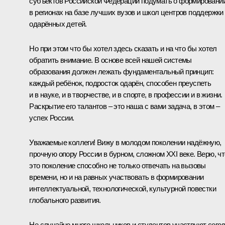
субъектов Российской Федерации подумать о формировани
в регионах на базе лучших вузов и школ центров поддержки
одарённых детей.
Но при этом что бы хотел здесь сказать и на что бы хотел
обратить внимание. В основе всей нашей системы
образования должен лежать фундаментальный принцип:
каждый ребёнок, подросток одарён, способен преуспеть
и в науке, и в творчестве, и в спорте, в профессии и в жизни.
Раскрытие его талантов – это наша с вами задача, в этом –
успех России.
Уважаемые коллеги! Вижу в молодом поколении надёжную,
прочную опору России в бурном, сложном XXI веке. Верю, чт
это поколение способно не только отвечать на вызовы
времени, но и на равных участвовать в формировании
интеллектуальной, технологической, культурной повестки
глобального развития.
Не случайно много школьников и студентов участвуют сего