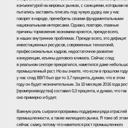
конъюнктурой на мировых рынках, с санкциями, которыми н
пытались заставить плясать под чужую дудку, как у нас
говорят в народе, пренебречь своими фундаментальными
национальными интересами. Однако, повторю, главные
причины торможения экономики кроются, прежде всего,
в наших внутренних проблемах. Прежде всего, это дефицит
инвестиционных ресурсов, современных технологий,
профессиональных кадров, недостаточное развитие
конкуренции, изъяны делового климата. Сейчас спад
в реальном секторе прекратился, наметился даже небольш
промышленный рост. Но вы знаете, что если в прошлом году
у нас спад ВВП был где‑то 3,7 процента, думаю, что в этом
году он будет незначительным. За 10 месяцев 2016 года рос
[промпроизводства] составил 0,3 процента, и думаю, что так
оно примерно и будет.
Важную роль сыграли программы поддержки ряда отраслей
промышленности, а также жилищного рынка. Я тоже об этом
сейчас скажу, потому что наметился рост промышленного