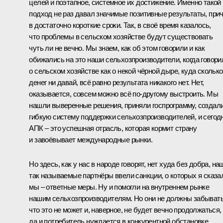
целей и поэтапное, системное их достижение. Именно такой
подход не раз давал значимые позитивные результаты, при
в достаточно короткие сроки. Так, в своё время казалось,
что проблемы в сельском хозяйстве будут существовать
чуть ли не вечно. Мы знаем, как об этом говорили и как
обижались на это наши сельхозпроизводители, когда говори
о сельском хозяйстве как о некой чёрной дыре, куда сколько
денег ни давай, всё равно результата никакого нет. Нет,
оказывается, совсем можно всё по‑другому выстроить. Мы
нашли выверенные решения, приняли госпрограмму, создал
гибкую систему поддержки сельхозпроизводителей, и сегод
АПК – это успешная отрасль, которая кормит страну
и завоёвывает международные рынки.
Но здесь, как у нас в народе говорят, нет худа без добра, на
так называемые партнёры ввели санкции, о которых я сказа
мы – ответные меры. Ну и помогли на внутреннем рынке
нашим сельхозпроизводителям. Но они не должны забывать
что это не может и, наверное, не будет вечно продолжаться,
да и потребитель нуждается в конкурентной обстановке