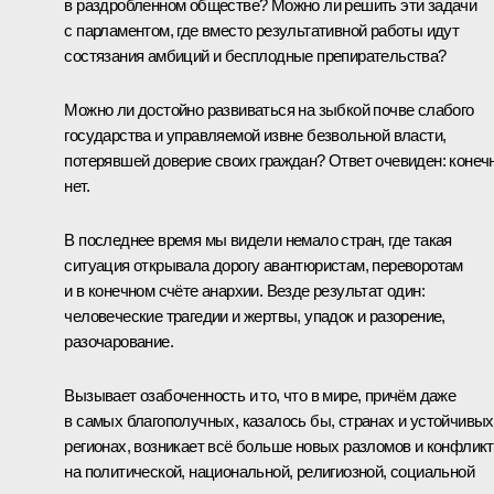
в раздробленном обществе? Можно ли решить эти задачи
с парламентом, где вместо результативной работы идут
состязания амбиций и бесплодные препирательства?
Можно ли достойно развиваться на зыбкой почве слабого
государства и управляемой извне безвольной власти,
потерявшей доверие своих граждан? Ответ очевиден: конечн
нет.
В последнее время мы видели немало стран, где такая
ситуация открывала дорогу авантюристам, переворотам
и в конечном счёте анархии. Везде результат один:
человеческие трагедии и жертвы, упадок и разорение,
разочарование.
Вызывает озабоченность и то, что в мире, причём даже
в самых благополучных, казалось бы, странах и устойчивых
регионах, возникает всё больше новых разломов и конфлик
на политической, национальной, религиозной, социальной