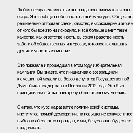
Любая несправедливость и неправда воспринимаются очен
остро. Это вообще особенность нашей культуры. Общество
решительно отторгает спесь, хамство, высокомерие и эгоизм
от кого бы всё это ни исходило, и всё больше ценит такие
качества, как ответственность, высокая нравственность,
забота об общественных интересах, готовность слышать
других и уважать их мнение.
Это показала и прошедшая в этом году избирательная
кампания. Вы знаете, что инициатива о возвращении
к смешанной модели выборов депутатов Государственной
Думы была поддержана в Послании 2012 года. Это был
принципиальный шаг навстречу общественному мнению.
Считаю, что курс на развитие политической системы,
институтов прямой демократии, на повышение конкурентнос
выборов абсолютно оправдан, и мы, безусловно, будем его
продолжать.