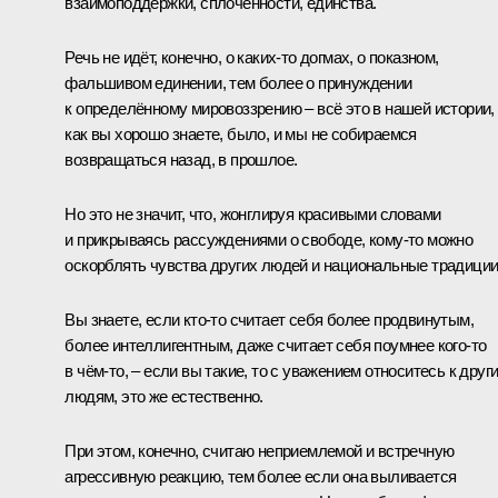
взаимоподдержки, сплочённости, единства.
Речь не идёт, конечно, о каких‑то догмах, о показном,
фальшивом единении, тем более о принуждении
к определённому мировоззрению – всё это в нашей истории,
как вы хорошо знаете, было, и мы не собираемся
возвращаться назад, в прошлое.
Но это не значит, что, жонглируя красивыми словами
и прикрываясь рассуждениями о свободе, кому‑то можно
оскорблять чувства других людей и национальные традиции
Вы знаете, если кто‑то считает себя более продвинутым,
более интеллигентным, даже считает себя поумнее кого‑то
в чём‑то, – если вы такие, то с уважением относитесь к друг
людям, это же естественно.
При этом, конечно, считаю неприемлемой и встречную
агрессивную реакцию, тем более если она выливается