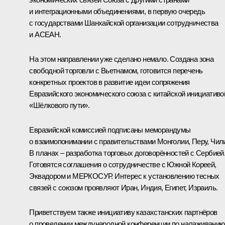
и интеграционными объединениями, в первую очередь
с государствами Шанхайской организации сотрудничества
и АСЕАН.
На этом направлении уже сделано немало. Создана зона
свободной торговли с Вьетнамом, готовится перечень
конкретных проектов в развитие идеи сопряжения
Евразийского экономического союза с китайской инициативо
«Шёлкового пути».
Евразийской комиссией подписаны меморандумы
о взаимопонимании с правительствами Монголии, Перу, Чил
В планах – разработка торговых договорённостей с Сербией
Готовятся соглашения о сотрудничестве с Южной Кореей,
Эквадором и МЕРКОСУР. Интерес к установлению тесных
связей с союзом проявляют Иран, Индия, Египет, Израиль.
Приветствуем также инициативу казахстанских партнёров
о проведении международной конференции по налаживанию