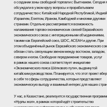
о создании зоны свободной торговли с Вьетнамом. Сегодня
обсуждали в узком кругу вопросы и прорабатываем
сотрудничество с Китайской Народной Республикой, Индией
Израилем, Египтом, Ираном, Камбоджей и многими другими
странами. Отдельно рассматривается возможность
налаживания торгово-экономических связей Евразийского
экономического союза с интеграционными объединениями,
такими как Европейский союз, ШОС, АСЕАН и другие. При
этом объединённый рынок Евразийского экономического со
обязан стать связующим звеном между востоком, западом,
севером и югом. Свободное передвижение товаров, услуг
в рамках нашего союза соответствует инициативе
«Экономического пояса Шёлкового пути», выдвинутой
китайским руководством. Планируется, что этот проект вбер
в себя те сферы сотрудничества, которые представляют
экономическую выгоду и взаимный интерес для наших стран
У нас, в Казахстане, реализуется государственная программ
«Нурлы жол», в рамках которой идёт строительство