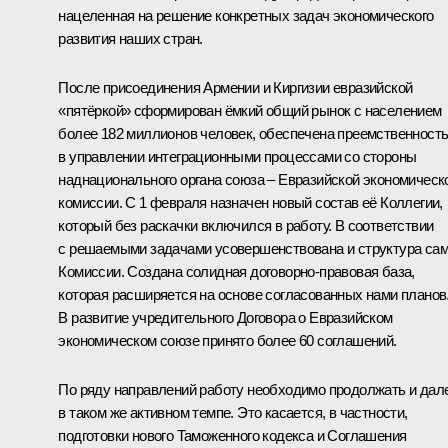
нацеленная на решение конкретных задач экономического
развития наших стран.
После присоединения Армении и Киргизии евразийской
«пятёркой» сформирован ёмкий общий рынок с населением
более 182 миллионов человек, обеспечена преемственност
в управлении интеграционными процессами со стороны
наднационального органа союза – Евразийской экономическ
комиссии. С 1 февраля назначен новый состав её Коллегии,
который без раскачки включился в работу. В соответствии
с решаемыми задачами усовершенствована и структура са
Комиссии. Создана солидная договорно-правовая база,
которая расширяется на основе согласованных нами планов
В развитие учредительного Договора о Евразийском
экономическом союзе принято более 60 соглашений.
По ряду направлений работу необходимо продолжать и дал
в таком же активном темпе. Это касается, в частности,
подготовки нового Таможенного кодекса и Соглашения