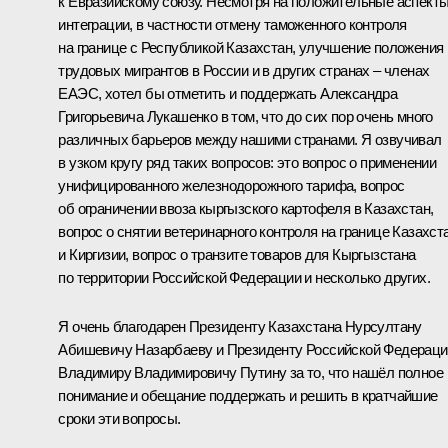
к Евразийскому союзу. Несмотря на положительные аспект
интеграции, в частности отмену таможенного контроля
на границе с Республикой Казахстан, улучшение положения
трудовых мигрантов в России и в других странах – членах
ЕАЭС, хотел бы отметить и поддержать Александра
Григорьевича Лукашенко в том, что до сих пор очень много
различных барьеров между нашими странами. Я озвучивал
в узком кругу ряд таких вопросов: это вопрос о применении
унифицированного железнодорожного тарифа, вопрос
об ограничении ввоза кыргызского картофеля в Казахстан,
вопрос о снятии ветеринарного контроля на границе Казахст
и Киргизии, вопрос о транзите товаров для Кыргызстана
по территории Российской Федерации и несколько других.
Я очень благодарен Президенту Казахстана Нурсултану
Абишевичу Назарбаеву и Президенту Российской Федераци
Владимиру Владимировичу Путину за то, что нашёл полное
понимание и обещание поддержать и решить в кратчайшие
сроки эти вопросы.