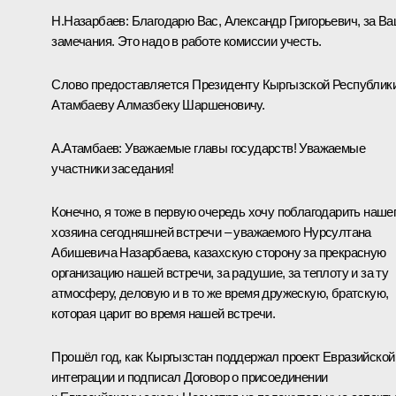
Н.Назарбаев:
Благодарю Вас, Александр Григорьевич, за В
замечания. Это надо в работе комиссии учесть.
Слово предоставляется Президенту Кыргызской Республик
Атамбаеву Алмазбеку Шаршеновичу.
А.Атамбаев:
Уважаемые главы государств! Уважаемые
участники заседания!
Конечно, я тоже в первую очередь хочу поблагодарить наше
хозяина сегодняшней встречи – уважаемого Нурсултана
Абишевича Назарбаева, казахскую сторону за прекрасную
организацию нашей встречи, за радушие, за теплоту и за ту
атмосферу, деловую и в то же время дружескую, братскую,
которая царит во время нашей встречи.
Прошёл год, как Кыргызстан поддержал проект Евразийской
интеграции и подписал Договор о присоединении