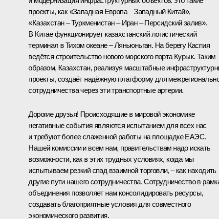
и модернизация инфраструктурных объектов: это такие
проекты, как «Западная Европа – Западный Китай»,
«Казахстан – Туркменистан – Иран – Персидский залив».
В Китае функционирует казахстанский логистический
терминал в Тихом океане – Ляньюньган. На берегу Каспия
ведётся строительство нового морского порта Курык. Таким
образом, Казахстан, реализуя масштабные инфраструктур
проекты, создаёт надёжную платформу для межрегионально
сотрудничества через эти транспортные артерии.
Дорогие друзья! Происходящие в мировой экономике
негативные события являются испытанием для всех нас
и требуют более слаженной работы на площадке ЕАЭС.
Нашей комиссии и всем нам, правительствам надо искать
возможности, как в этих трудных условиях, когда мы
испытываем резкий спад взаимной торговли, – как находить
другие пути нашего сотрудничества. Сотрудничество в рамк
объединения позволяет нам консолидировать ресурсы,
создавать благоприятные условия для совместного
экономического развития.