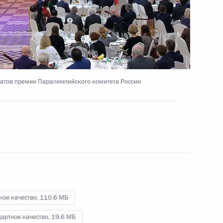
12 февраля 2016 года
Видео, 4 мин.
атов премии Паралимпийского комитета России
кое качество,
110.6 МБ
Совещание по вопросам
артное качество,
19.6 МБ