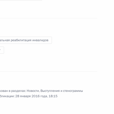
приватизации
1 февраля 2016 года
Видео, 4 мин.
альная реабилитация инвалидов
т
ован в разделах:
Новости
,
Выступления и стенограммы
бликации:
28 января 2016 года, 18:15