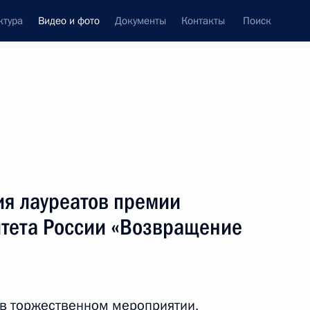
ктура
Видео и фото
Документы
Контакты
Поиск
си
ия, встречи
Встречи со СМИ
февраль, 2016
ть следующие материалы
я лауреатов премии
тета России «Возвращение
Семинар-совещание
председателей судов
 в торжественном мероприятии,