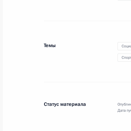
для молодых учёных
за 2015 год
10 февраля 2016 года
Видео, 15 мин.
Темы
Соци
Спор
Статус материала
Опублик
Дата пу