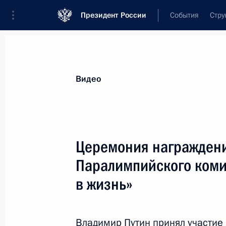
Президент России
События
Стру
Видеозаписи
Фотографии
Аудиозапи
Все материалы
Выступления
Совещан
Видео
Показа
Церемония награждени
Паралимпийского коми
в жизнь»
Пресс-конференция
по завершении российско-
венгерских переговоров
Владимир Путин принял участие