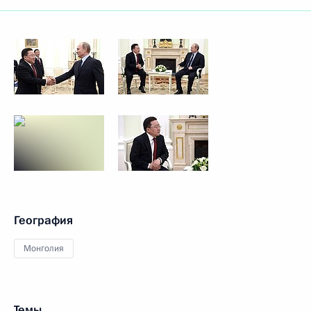
География
Монголия
Темы