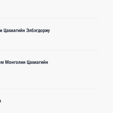
и Цахиагийн Элбэгдоржу
ом Монголии Цахиагийн
ы