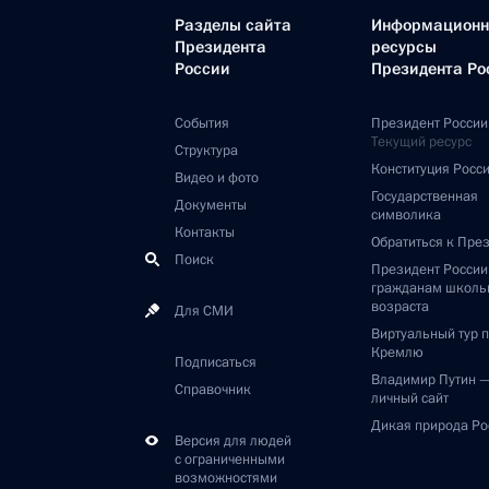
Разделы сайта
Информацион
Президента
ресурсы
России
Президента Ро
События
Президент России
Текущий ресурс
Структура
Конституция Росс
Видео и фото
Государственная
Документы
символика
Контакты
Обратиться к Пре
Поиск
Президент Росси
гражданам школь
возраста
Для СМИ
Виртуальный тур 
Кремлю
Подписаться
Владимир Путин 
Справочник
личный сайт
Дикая природа Ро
Версия для людей
с ограниченными
возможностями