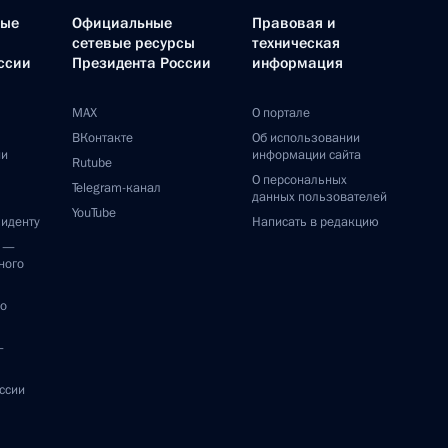
ные
Официальные
Правовая и
сетевые ресурсы
техническая
ссии
Президента России
информация
MAX
О портале
ВКонтакте
Об использовании
ии
информации сайта
Rutube
О персональных
Telegram-канал
данных пользователей
YouTube
зиденту
Написать в редакцию
и —
ного
по
—
ссии