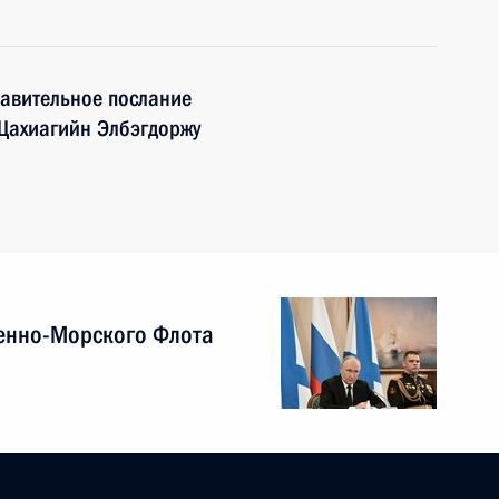
авительное послание
Цахиагийн Элбэгдоржу
енно-Морского Флота