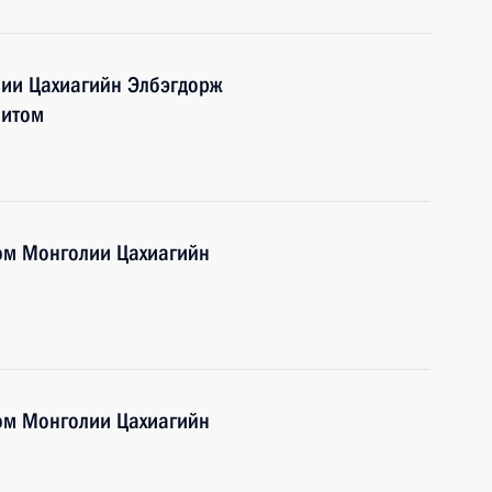
лии Цахиагийн Элбэгдорж
зитом
ом Монголии Цахиагийн
ом Монголии Цахиагийн