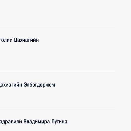
голии Цахиагийн
Цахиагийн Элбэгдоржем
поздравили Владимира Путина