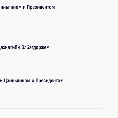
Цзиньпином и Президентом
Цахиагийн Элбэгдоржем
Си Цзиньпином и Президентом