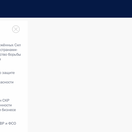
ужённых Сил
 странами-
ство борьбы
и
о защите
асности
и СКР
онности
и бизнесе
СВР и ФСО