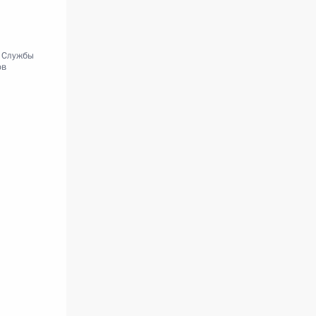
 Службы
ов