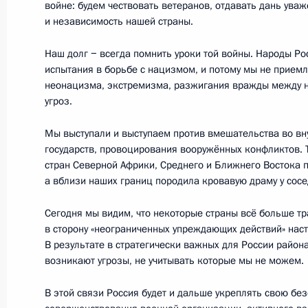
войне: будем чествовать ветеранов, отдавать дань уваж
Сибирского федерального округа
и независимость нашей страны.
21 апреля 2015 года, 08:00
Абакан
Наш долг − всегда помнить уроки той войны. Народы Р
испытания в борьбе с нацизмом, и потому мы не прием
неонацизма, экстремизма, разжигания вражды между 
Встреча с пострадавшими в резуль
угроз.
на территории Сибирского федерал
Мы выступали и выступаем против вмешательства во вн
21 апреля 2015 года, 07:40
Абакан
государств, провоцирования вооружённых конфликтов. 
стран Северной Африки, Среднего и Ближнего Востока п
а вблизи наших границ породила кровавую драму у сосе
20 апреля 2015 года, понедельник
Сегодня мы видим, что некоторые страны всё больше т
в сторону «неограниченных упреждающих действий» наст
Заседание генассамблеи Междуна
В результате в стратегически важных для России район
«СпортАккорд»
возникают угрозы, не учитывать которые мы не можем.
20 апреля 2015 года, 15:45
Сочи
В этой связи Россия будет и дальше укреплять свою без