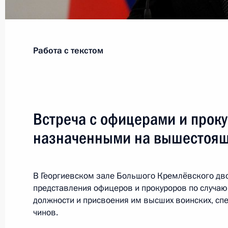
Показа
Работа с текстом
23 апреля 2015 года, четверг
Заявления для прессы по итогам р
переговоров
Встреча с офицерами и прок
23 апреля 2015 года, 16:15
Москва, Кремль
назначенными на вышестоящ
Встреча с Президентом Аргентины 
В Георгиевском зале Большого Кремлёвского дв
Киршнер
представления офицеров и прокуроров по случаю
должности и присвоения им высших воинских, сп
23 апреля 2015 года, 16:10
Москва, Кремль
чинов.