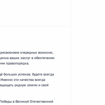
качёвым и Вениамином
2
присвоением очередных воинских,
ского хозяйства Николаем
1
ценка ваших заслуг в обеспечении
нии правопорядка.
щё больших успехов, будете всегда
 Именно эти качества всегда
защищать родную землю и свой
 Победы в Великой Отечественной
твий ЧС на территории
4
7м