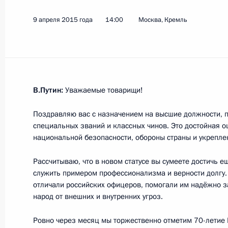
9 апреля 2015 года
14:00
Москва, Кремль
22 апреля 2015 года, среда
Рабочая встреча с Александром Т
Кондратьевым
22 апреля 2015 года, 10:50
Москва, Кремль
В.Путин:
Уважаемые товарищи!
Поздравляю вас с назначением на высшие должности, 
Рабочая встреча с Министром сель
специальных званий и классных чинов. Это достойная о
Фёдоровым
национальной безопасности, обороны страны и укрепле
22 апреля 2015 года, 10:30
Москва, Кремль
Рассчитываю, что в новом статусе вы сумеете достичь е
служить примером профессионализма и верности долгу.
отличали российских офицеров, помогали им надёжно 
народ от внешних и внутренних угроз.
21 апреля 2015 года, вторник
Ровно через месяц мы торжественно отметим 70-летие
Совещание по ликвидации последс