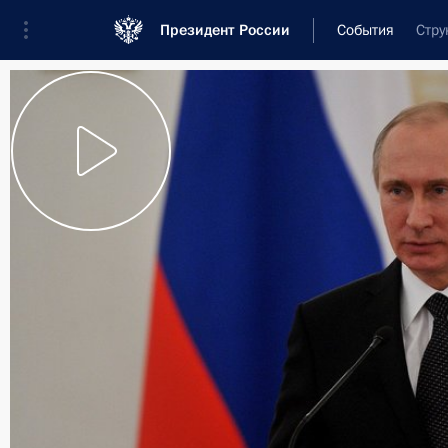
Президент России
События
Стру
Президент
Администрация
Государст
Новости
Стенограммы
Поездки
Те
Рубрикация материалов
Все материалы
Послания Федеральному Собранию
Заявления по важнейшим вопросам
Совещания, заседания, рабочие встречи
Речи и обращения