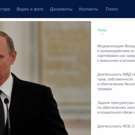
ктура
Видео и фото
Документы
Контакты
Поиск
венный Совет
Совет Безопасности
Комиссии и советы
Темы
леграммы
Сведения о Президенте
апрель, 2015
Модернизация Воор
и взаимодействие со
партнёрами как сред
с внешними угрозам
Деятельность МВД п
прав, собственности
Встречи с представителями сообществ
и обеспечению безоп
граждан
Пресс-конференции
Интервью
Задачи прокуратуры 
по обеспечению зак
в социальной сфере 
Статьи
Деятельность ФСБ, 