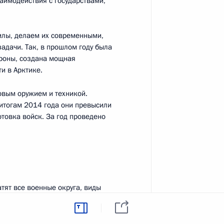
аимодействия с государствами,
ефом Блаттером
2
илы, делаем их современными,
дачи. Так, в прошлом году была
роны, создана мощная
и в Арктике.
ом Бахом
3
вым оружием и техникой.
итогам 2014 года они превысили
товка войск. За год проведено
комиссии
7
4м
тят все военные округа, виды
ое оперативное учение «Щит
2015».