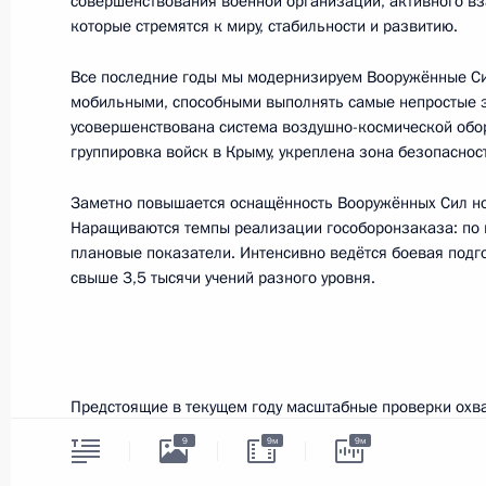
совершенствования военной организации, активного вз
которые стремятся к миру, стабильности и развитию.
Встреча с президентом ФИФА Йоз
Все последние годы мы модернизируем Вооружённые С
20 апреля 2015 года, 14:50
Сочи
мобильными, способными выполнять самые непростые за
усовершенствована система воздушно-космической обо
группировка войск в Крыму, укреплена зона безопасност
Встреча с президентом МОК Томас
Заметно повышается оснащённость Вооружённых Сил но
20 апреля 2015 года, 14:15
Сочи
Наращиваются темпы реализации гособоронзаказа: по 
плановые показатели. Интенсивно ведётся боевая подго
свыше 3,5 тысячи учений разного уровня.
17 апреля 2015 года, пятница
Заседание Военно-промышленной 
17 апреля 2015 года, 16:15
Москва, Кремль
Предстоящие в текущем году масштабные проверки охва
и рода войск. Кроме того, пройдёт российско-белорусск
9
9м
9м
Союза – 2015», а также стратегическое учение «Центр-