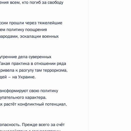
ения всем, кто погиб за свободу
оссии прошли через тяжелейшие
лем политику поощрения
народами, эскалации военных
тате природных пожаров
4
ьного округа
утренние дела суверенных
Такая практика в отношении ряда
ривела к разгулу там терроризма,
дей – на Украине.
рансформируют свою политику
упательного характера.
родной конвенции
7
5м
ах растёт конфликтный потенциал,
опасность. Прежде всего за счёт