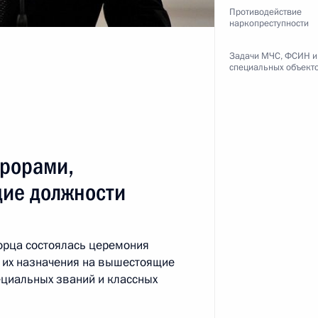
Противодействие
наркопреступности
ть следующие материалы
Задачи МЧС, ФСИН и
специальных объект
оссийско-аргентинских
3
7м
урорами,
ие должности
Кристиной Фернандес де
20
орца состоялась церемония
 их назначения на вышестоящие
ециальных званий и классных