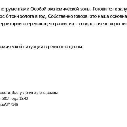
инструментами Особой экономической зоны. Готовится к зап
 6 тонн золота в год. Собственно говоря, это наша основная
территории опережающего развития – создаст очень хорош
омической ситуации в регионе в целом.
овости
,
Выступления и стенограммы
я 2014 года, 12:40
n.ru/d/47346