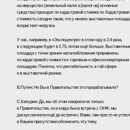
на имущество (земельный налог и [налог на] основные
средства) проходит по кадастровой стоимости. Кадастровая
стоимость сегодня такая, что у многих выставочных площад
возрастает нагрузка.
У нас, например, в «Экспоцентре» в этом году в 2,4 раза,
в следующем будет в 2,75, потом ещё больше. Выставочны
площади с точки зрения налогообложения приравнены
по кадастровой стоимости к торговым и офисно-квартирным
площадям. Понятно, что рентабельность в той сфере
и в выставочной разная.
В.Путин:
Но Вы в Правительстве это прорабатывали?
С.Катырин:
Да, мы об этом говорили не только
в Правительстве, но и когда была встреча с ОНФ, мы
дискуссии вели ещё до встречи с Вами, там просто не успел
в Вашем присутствии обозначить эту тему.