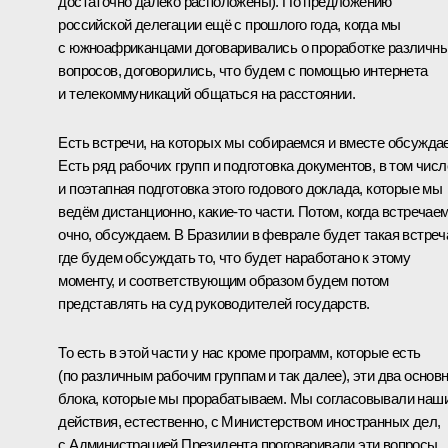
достаточно далеко расположены). По предложению
российской делегации ещё с прошлого года, когда мы
с южноафриканцами договаривались о проработке различн
вопросов, договорились, что будем с помощью интернета
и телекоммуникаций общаться на расстоянии.
Есть встречи, на которых мы собираемся и вместе обсужда
Есть ряд рабочих групп и подготовка документов, в том числ
и поэтапная подготовка этого годового доклада, которые мы
ведём дистанционно, какие‑то части. Потом, когда встречае
очно, обсуждаем. В Бразилии в феврале будет такая встреч
где будем обсуждать то, что будет наработано к этому
моменту, и соответствующим образом будем потом
представлять на суд руководителей государств.
То есть в этой части у нас кроме программ, которые есть
(по различным рабочим группам и так далее), эти два основ
блока, которые мы прорабатываем. Мы согласовывали наш
действия, естественно, с Министерством иностранных дел,
с Администрацией Президента проговаривали эти вопросы.