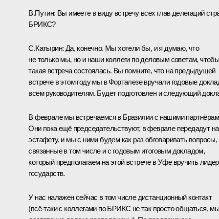
В.Путин:
Вы имеете в виду встречу всех глав делегаций стр
БРИКС?
С.Катырин:
Да, конечно. Мы хотели бы, и я думаю, что
не только мы, но и наши коллеги по деловым советам, чтоб
такая встреча состоялась. Вы помните, что на предыдущей
встрече
в этом году мы в Форталезе вручали годовые докл
всем руководителям. Будет подготовлен и следующий докл
В феврале мы встречаемся в Бразилии с нашими партнёрам
Они пока ещё председательствуют, в феврале передадут н
эстафету, и мы с ними будем как раз обговаривать вопросы,
связанные в том числе и с годовым итоговым докладом,
который предполагаем на этой встрече в Уфе вручить лиде
государств.
У нас налажен сейчас в том числе дистанционный контакт
(всё‑таки с коллегами по БРИКС не так просто общаться, м