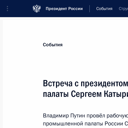
Президент России
События
Стру
Президент
Администрация
Государст
Новости
Стенограммы
Поездки
Те
События
Рубрикация материалов
Все материалы
Встреча с президенто
Послания Федеральному Собранию
палаты Сергеем Каты
Заявления по важнейшим вопросам
Совещания, заседания, рабочие встречи
Владимир Путин провёл рабочую
Речи и обращения
промышленной палаты России С