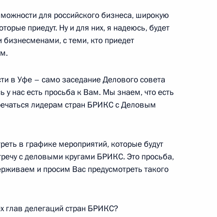
зможности для российского бизнеса, широкую
орые приедут. Ну и для них, я надеюсь, будет
и бизнесменами, с теми, кто приедет
м.
ва
6
15м
ти в Уфе – само заседание Делового совета
 у нас есть просьба к Вам. Мы знаем, что есть
тречаться лидерам стран БРИКС с Деловым
го географического
3
6м
реть в графике мероприятий, которые будут
стречу с деловыми кругами БРИКС. Это просьба,
ерживаем и просим Вас предусмотреть такого
ех глав делегаций стран БРИКС?
ом ЮНЕСКО Ириной Боковой
3