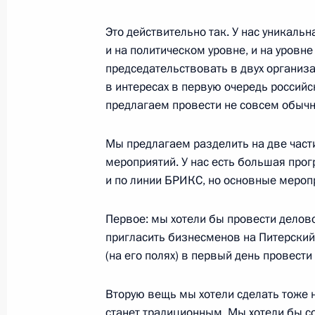
11 декабря 2014 года, четверг
Это действительно так. У нас уникаль
и на политическом уровне, и на уровн
Посещение Международной алмаз
председательствовать в двух организа
11 декабря 2014 года, 15:40
Нью-Дели
в интересах в первую очередь россий
предлагаем провести не совсем обычн
Заявления для прессы по итогам р
Мы предлагаем разделить на две част
переговоров
мероприятий. У нас есть большая про
и по линии БРИКС, но основные меропр
11 декабря 2014 года, 13:20
Нью-Дели
Первое: мы хотели бы провести дело
пригласить бизнесменов на Питерски
Начало российско-индийских пере
(на его полях) в первый день провести
составе
11 декабря 2014 года, 12:30
Нью-Дели
Вторую вещь мы хотели сделать тоже н
станет традиционным. Мы хотели бы со