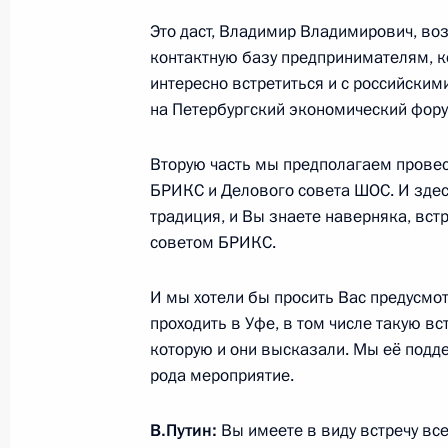
9 декабря 2014 года, 17:45
Москва, Кремль
Это даст, Владимир Владимирович, во
контактную базу предпринимателям, кот
интересно встретиться и с российским
на Петербургский экономический фору
Совещание с членами Правительст
9 декабря 2014 года, 16:20
Москва, Кремль
Вторую часть мы предполагаем провес
БРИКС и Делового совета ШОС. И здесь
традиция, и Вы знаете наверняка, вс
Церемония вручения премии Русско
советом БРИКС.
общества
И мы хотели бы просить Вас предусмот
9 декабря 2014 года, 14:15
Москва
проходить в Уфе, в том числе такую в
которую и они высказали. Мы её подд
рода мероприятие.
8 декабря 2014 года, понедельник
В.Путин:
Вы имеете в виду встречу вс
Встреча с Генеральным директор