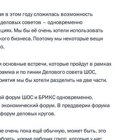
ная в этом году сложилась возможность
е деловых советов – одновременно
ной конференции
6
5м
циях. Мы бы её очень хотели использовать
ского бизнеса. Поэтому мы некоторые вещи
о.
оссийско-индийских
1
и основные встречи, которые пройдут в рамках
грамма и по линии Делового совета ШОС,
иятия мы бы хотели разделить на две части.
вой форум ШОС и БРИКС одновременно,
й экономический форум. В преддверии форума
говоров в расширенном
1
 форум деловых кругов.
е очень пока ещё обычную, может быть, это
брать, кроме рабочих групп, которые у нас