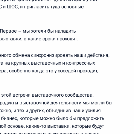
 и ШОС, и пригласить туда основные
ссийско-узбекистанских
 Первое – мы хотели бы наладить
1
9м
ыставки, в какие сроки проходят.
нного обмена синхронизировать наши действия,
уга на крупных выставочных и конгрессных
а, особенно когда это у соседей проходит,
 переговоров в расширенном
1
5м
х этой встречи выставочного сообщества,
продукты выставочной деятельности мы могли бы
жно, и тех и других, объединив наши усилия
 бизнес, которые можно было бы предложить
бекистана Исламом
1
ой основе, какие‑то выставки, которые будут
, которые сегодня уже существуют в наших