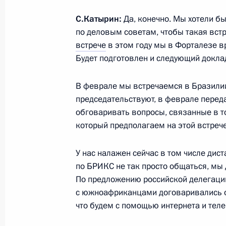
8 декабря 2014 года, 22:00
Санкт-Петербург
С.Катырин:
Да, конечно. Мы хотели бы,
по деловым советам, чтобы такая встр
встрече
в этом году мы в Форталезе в
Приём по случаю 250-летия Эрмит
Будет подготовлен и следующий докла
8 декабря 2014 года, 21:10
Санкт-Петербург
В феврале мы встречаемся в Бразили
председательствуют, в феврале переда
обговаривать вопросы, связанные в т
Заседание Совета по науке и обра
который предполагаем на этой встрече
8 декабря 2014 года, 19:30
Санкт-Петербург
У нас налажен сейчас в том числе дис
по БРИКС не так просто общаться, мы
По предложению российской делегации
Встреча с судьями Конституционног
с южноафриканцами договаривались о
8 декабря 2014 года, 16:30
Санкт-Петербург
что будем с помощью интернета и тел