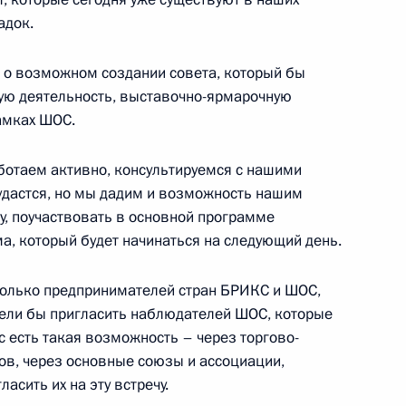
адок.
ь о возможном создании совета, который бы
ую деятельность, выставочно-ярмарочную
рамках ШОС.
ному агентству PTI
ботаем активно, консультируемся с нашими
 удастся, но мы дадим и возможность нашим
у, поучаствовать в основной программе
а, который будет начинаться на следующий день.
я Героев Отечества
3
3м
 только предпринимателей стран БРИКС и ШОС,
отели бы пригласить наблюдателей ШОС, которые
нас есть такая возможность – через торгово-
в, через основные союзы и ассоциации,
я эффективности
2
5м
асить их на эту встречу.