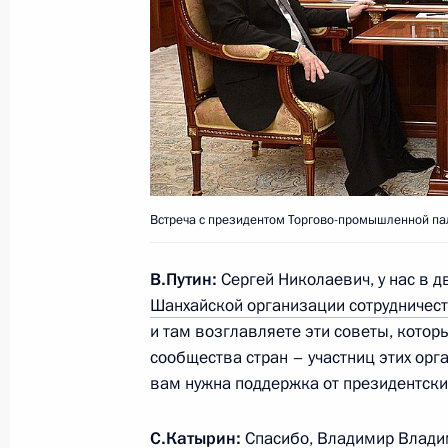
15 декабря 2014 года, понедельни
Встреча с Министром строительст
хозяйства Михаилом Менем
15 декабря 2014 года, 13:45
Москва, Кремл
Встреча с президентом Торгово-промышленной п
В.Путин:
Сергей Николаевич, у нас в 
12 декабря 2014 года, пятница
Шанхайской организации сотрудничес
Рабочая встреча с губернатором Т
и там возглавляете эти советы, кото
Шевелёвым
сообщества стран – участниц этих орг
вам нужна поддержка от президентских
12 декабря 2014 года, 16:20
Москва, Кремл
С.Катырин:
Спасибо, Владимир Влади