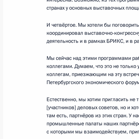
10 декабря 2014 года, 11:50
Ташкент
странах у основных выставочных площ
И четвёртое. Мы хотели бы поговорит
координировал выставочно-конгрессн
9 декабря 2014 года, вторник
деятельность и в рамках БРИКС, и в 
Интервью индийскому информацион
Мы сейчас над этими программами ра
9 декабря 2014 года, 21:30
коллегами. Думаем, что это не только
коллегам, приезжающим на эту встреч
Петербургского экономического форум
Торжественный приём по случаю Дн
9 декабря 2014 года, 19:10
Москва, Кремль
Естественно, мы хотим пригласить не
[участников] деловых советов, но и х
там есть, партнёров из этих стран. У 
промышленные палаты наших партнёро
Совещание по вопросам повышени
с которыми мы взаимодействуем, пригл
госкомпаний