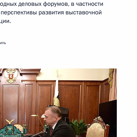
дных деловых форумов, в частности
 перспективы развития выставочной
ции.
ть следующие материалы
мль
ии Берлом Лазаром и главой
2
сандром Бородой
ь
ромышленной палаты Сергеем
1
ь