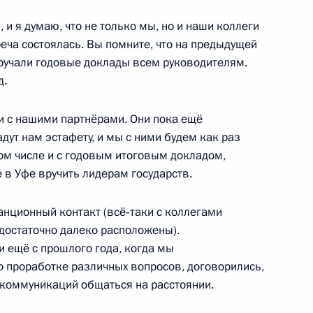
 и я думаю, что не только мы, но и наши коллеги
еча состоялась. Вы помните, что на предыдущей
ручали годовые доклады всем руководителям.
ажа
д.
2
8м
и с нашими партнёрами. Они пока ещё
дут нам эстафету, и мы с ними будем как раз
ом числе и с годовым итоговым докладом,
зованию
8
11м
 в Уфе вручить лидерам государств.
танционный контакт (всё‑таки с коллегами
 достаточно далеко расположены).
 ещё с прошлого года, когда мы
о Суда
3
8м
 проработке различных вопросов, договорились,
екоммуникаций общаться на расстоянии.