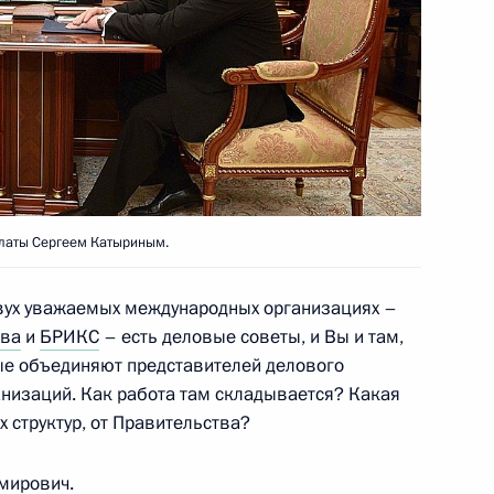
к
ва и жилищно-коммунального
3
ь
алаты Сергеем Катыриным.
двух уважаемых международных организациях –
тва
и
БРИКС
– есть деловые советы, и Вы и там,
верской области Андреем
1
рые объединяют представителей делового
анизаций. Как работа там складывается? Какая
 структур, от Правительства?
ь
мирович.