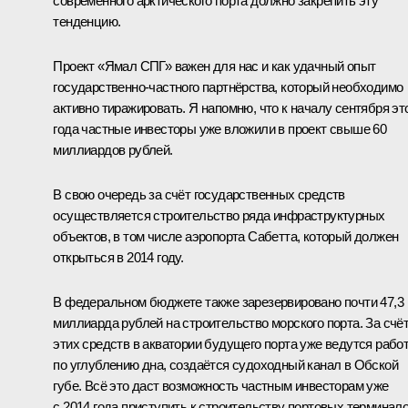
современного арктического порта должно закрепить эту
тенденцию.
Проект «Ямал СПГ» важен для нас и как удачный опыт
государственно-частного партнёрства, который необходимо
активно тиражировать. Я напомню, что к началу сентября эт
года частные инвесторы уже вложили в проект свыше 60
миллиардов рублей.
В свою очередь за счёт государственных средств
осуществляется строительство ряда инфраструктурных
объектов, в том числе аэропорта Сабетта, который должен
открыться в 2014 году.
В федеральном бюджете также зарезервировано почти 47,3
миллиарда рублей на строительство морского порта. За счё
этих средств в акватории будущего порта уже ведутся рабо
по углублению дна, создаётся судоходный канал в Обской
губе. Всё это даст возможность частным инвесторам уже
с 2014 года приступить к строительству портовых терминало