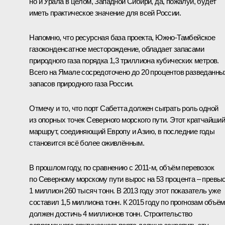
но и Урала в целом, Западной Сибири, да, пожалуй, будет
иметь практическое значение для всей России.
Напомню, что ресурсная база проекта, Южно-Тамбейское
газоконденсатное месторождение, обладает запасами
природного газа порядка 1,3 триллиона кубических метров.
Всего на Ямале сосредоточено до 20 процентов разведанны
запасов природного газа России.
Отмечу и то, что порт Сабетта должен сыграть роль одной
из опорных точек Северного морского пути. Этот кратчайши
маршрут, соединяющий Европу и Азию, в последние годы
становится всё более оживлённым.
В прошлом году, по сравнению с 2011-м, объём перевозок
по Северному морскому пути вырос на 53 процента – превы
1 миллион 260 тысяч тонн. В 2013 году этот показатель уже
составил 1,5 миллиона тонн. К 2015 году по прогнозам объём
должен достичь 4 миллионов тонн. Строительство