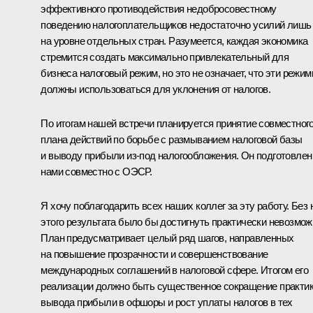
эффективного противодействия недобросовестному
поведению налогоплательщиков недостаточно усилий лишь
на уровне отдельных стран. Разумеется, каждая экономика
стремится создать максимально привлекательный для
бизнеса налоговый режим, но это не означает, что эти режи
должны использоваться для уклонения от налогов.
По итогам нашей встречи планируется принятие совместног
плана действий по борьбе с размыванием налоговой базы
и выводу прибыли из‑под налогообложения. Он подготовлен
нами совместно с ОЭСР.
Я хочу поблагодарить всех наших коллег за эту работу. Без 
этого результата было бы достигнуть практически невозмож
План предусматривает целый ряд шагов, направленных
на повышение прозрачности и совершенствование
международных соглашений в налоговой сфере. Итогом его
реализации должно быть существенное сокращение практи
вывода прибыли в офшоры и рост уплаты налогов в тех