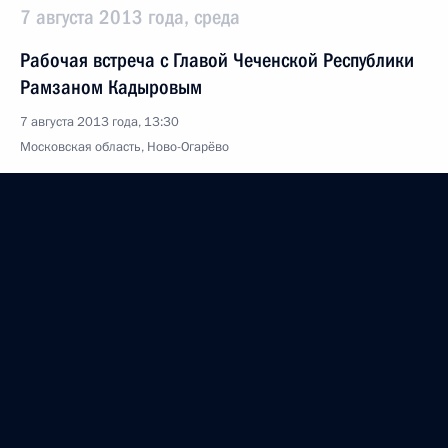
7 августа 2013 года, среда
Рабочая встреча с Главой Чеченской Республики
Рамзаном Кадыровым
7 августа 2013 года, 13:30
Московская область, Ново-Огарёво
Рабочая встреча с президентом компании
«Российские железные дороги» Владимиром
Якуниным
7 августа 2013 года, 12:30
Московская область, Ново-Огарёво
6 августа 2013 года, вторник
Рабочая встреча с временно исполняющим