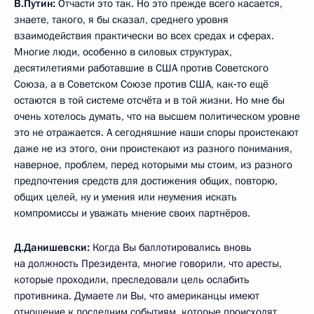
В.Путин:
Отчасти это так. Но это прежде всего касается,
знаете, такого, я бы сказал, среднего уровня
взаимодействия практически во всех средах и сферах.
Многие люди, особенно в силовых структурах,
десятилетиями работавшие в США против Советского
Союза, а в Советском Союзе против США, как‑то ещё
остаются в той системе отсчёта и в той жизни. Но мне бы
очень хотелось думать, что на высшем политическом уровне
это не отражается. А сегодняшние наши споры проистекают
даже не из этого, они проистекают из разного понимания,
наверное, проблем, перед которыми мы стоим, из разного
предпочтения средств для достижения общих, повторю,
общих целей, ну и умения или неумения искать
компромиссы и уважать мнение своих партнёров.
Д.Данишевски:
Когда Вы баллотировались вновь
на должность Президента, многие говорили, что аресты,
которые проходили, преследовали цель ослабить
противника. Думаете ли Вы, что американцы имеют
отношение к последним событиям, которые происходят