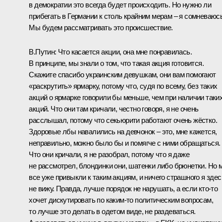
в демократии это всегда будет происходить. Но нужно ли
прибегать в Германии к столь крайним мерам – я сомневаюсь
Мы будем рассматривать это происшествие.
В.Путин:
Что касается акции, она мне понравилась.
В принципе, мы знали о том, что такая акция готовится.
Скажите спасибо украинским девушкам, они вам помогают
«раскрутить» ярмарку, потому что, судя по всему, без таких
акций о ярмарке говорили бы меньше, чем при наличии таки
акций. Что они там кричали, честно говоря, я не очень
расслышал, потому что секьюрити работают очень жёстко.
Здоровые лбы навалились на девчонок – это, мне кажется,
неправильно, можно было бы и помягче с ними обращаться.
Что они кричали, я не разобрал, потому что я даже
не рассмотрел, блондинки они, шатенки либо брюнетки. Но 
все уже привыкли к таким акциям, и ничего страшного я здес
не вижу. Правда, лучше порядок не нарушать, а если кто‑то
хочет дискутировать по каким‑то политическим вопросам,
то лучше это делать в одетом виде, не раздеваться.