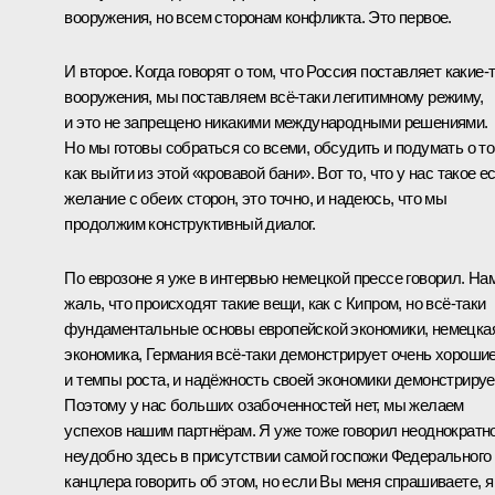
вооружения, но всем сторонам конфликта. Это первое.
И второе. Когда говорят о том, что Россия поставляет какие‑
вооружения, мы поставляем всё‑таки легитимному режиму,
и это не запрещено никакими международными решениями.
Но мы готовы собраться со всеми, обсудить и подумать о то
как выйти из этой «кровавой бани». Вот то, что у нас такое е
желание с обеих сторон, это точно, и надеюсь, что мы
продолжим конструктивный диалог.
По еврозоне я уже в интервью немецкой прессе говорил. На
жаль, что происходят такие вещи, как с Кипром, но всё‑таки
фундаментальные основы европейской экономики, немецка
экономика, Германия всё‑таки демонстрирует очень хороши
и темпы роста, и надёжность своей экономики демонстрируе
Поэтому у нас больших озабоченностей нет, мы желаем
успехов нашим партнёрам. Я уже тоже говорил неоднократно
неудобно здесь в присутствии самой госпожи Федерального
канцлера говорить об этом, но если Вы меня спрашиваете, я