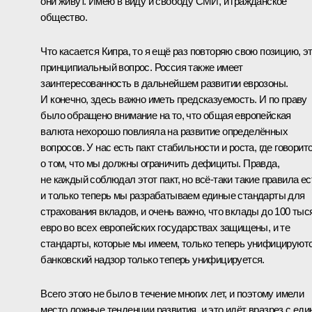
они живут. Имею в виду и свободу СМИ, и гражданское
общество.
Что касается Кипра, то я ещё раз повторяю свою позицию, э
принципиальный вопрос. Россия также имеет
заинтересованность в дальнейшем развитии еврозоны.
И конечно, здесь важно иметь предсказуемость. И по праву
было обращено внимание на то, что общая европейская
валюта нехорошо повлияла на развитие определённых
вопросов. У нас есть пакт стабильности и роста, где говорит
о том, что мы должны ограничить дефициты. Правда,
не каждый соблюдал этот пакт, но всё‑таки такие правила ес
и только теперь мы разрабатываем единые стандарты для
страхования вкладов, и очень важно, что вклады до 100 тыс
евро во всех европейских государствах защищены, и те
стандарты, которые мы имеем, только теперь унифицируютс
банковский надзор только теперь унифицируется.
Всего этого не было в течение многих лет, и поэтому имели
место ложные тенденции развития, и это идёт вразрез с еди