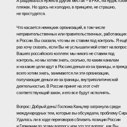
А раздеваться нужно в других местах – в FKK, на нудистски
пляжах. Но здесь не холодно, в принципе, не страшно,
не простудятся.
Что касается немецких организаций, в том числе
неправительственных или правительственных, работающих
в России. Вы сказали, что мы их ставим под контроль. Я ещ
раз хочу сказать, если Вы не услышали мой ответ на вопрос
Вашего российского коллеги: мы никого не ставим под
контроль, но мы хотим знать, сколько, по каким каналам
и на какие цели идут в Россию деньги из‑за границы, и преж
всего хотим знать, занимаются ли эти организации,
получающие деньги из‑за границы, внутриполитической
деятельностью. В России принят на этот счёт
соответствующий закон, и его все будут исполнять.
Вопрос:
Добрый день! Госпожа Канцлер затронула среди
международных тем, которые вы обсуждали, проблему Сири
Удалось ли в ходе переговоров сблизить позиции России
и Германии по этому вопросу или это тот вопрос, как Вы