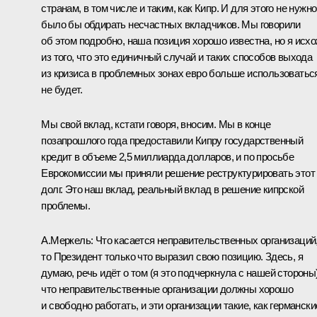
странам, в том числе и таким, как Кипр. И для этого не нужно
было бы обдирать несчастных вкладчиков. Мы говорили
об этом подробно, наша позиция хорошо известна, но я исх
из того, что это единичный случай и таких способов выхода
из кризиса в проблемных зонах евро больше использоватьс
не будет.
Мы свой вклад, кстати говоря, вносим. Мы в конце
позапрошлого года предоставили Кипру государственный
кредит в объеме 2,5 миллиарда долларов, и по просьбе
Еврокомиссии мы приняли решение реструктурировать этот
долг. Это наш вклад, реальный вклад в решение кипрской
проблемы.
А.Меркель:
Что касается неправительственных организаций
то Президент только что выразил свою позицию. Здесь, я
думаю, речь идёт о том (я это подчеркнула с нашей стороны)
что неправительственные организации должны хорошо
и свободно работать, и эти организации такие, как германски