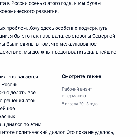
та в России осенью этого года, и мы будем
кономического развития.
х проблем. Хочу здесь особенно подчеркнуть
ии, я бы это так называла, со стороны Северной
 вопросы журналистов
3
23м
 мы были едины в том, что международное
х переговоров
здействие, мы должны предотвратить дальнейшие
Смотрите также
ия, что касается
 России.
чего визита в Германию
5
28м
Рабочий визит
ужно делать всё
в Германию
го решения этой
8 апреля 2013 года
нейшее
жасных
ого павильона
ш диалог по этим
рмарке
итоге политический диалог. Это пока не удалось,