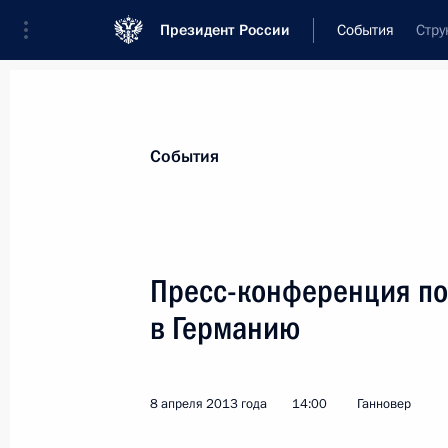
Президент России
События
Стру
Президент
Администрация
Государст
Новости
Стенограммы
Поездки
Те
События
Рубрикация материалов
Все материалы
Пресс-конференция по 
Послания Федеральному Собранию
в Германию
Заявления по важнейшим вопросам
Совещания, заседания, рабочие встречи
8 апреля 2013 года
14:00
Ганновер
Речи и обращения