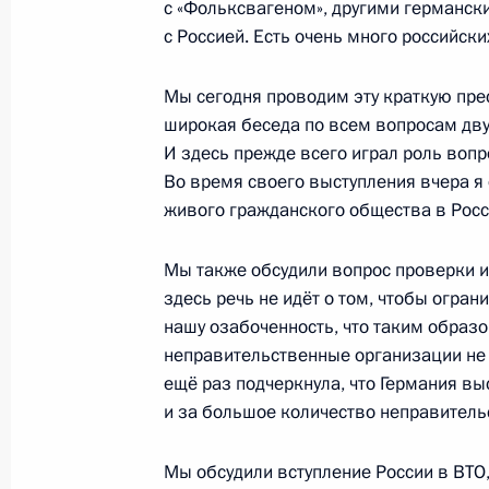
с «Фольксвагеном», другими германск
с Россией. Есть очень много российск
Рабочая встреча с руководителем
Мы сегодня проводим эту краткую пре
службы (ФТС) Андреем Бельянино
широкая беседа по всем вопросам дву
9 апреля 2013 года, 19:30
Московская облас
И здесь прежде всего играл роль вопро
Во время своего выступления вчера я 
живого гражданского общества в Росс
Рабочая встреча с губернатором В
Мы также обсудили вопрос проверки и
Гордеевым
здесь речь не идёт о том, чтобы огран
9 апреля 2013 года, 18:30
Московская облас
нашу озабоченность, что таким образо
неправительственные организации не м
ещё раз подчеркнула, что Германия в
8 апреля 2013 года, понедельник
и за большое количество неправитель
Встреча с представителями россий
Мы обсудили вступление России в ВТО
кругов