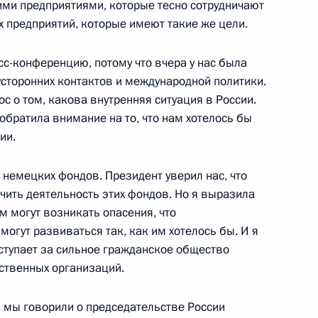
ими предприятиями, которые тесно сотрудничают
их предприятий, которые имеют такие же цели.
 Федеральной таможенной
3
сс-конференцию, потому что вчера у нас была
вым
сторонних контактов и международной политики.
ть, Ново-Огарёво
с о том, какова внутренняя ситуация в России.
обратила внимание на то, что нам хотелось бы
ии.
оронежской области Алексеем
3
 немецких фондов. Президент уверил нас, что
ичить деятельность этих фондов. Но я выразила
ть, Ново-Огарёво
м могут возникать опасения, что
огут развиваться так, как им хотелось бы. И я
ыступает за сильное гражданское общество
ственных организаций.
ских и нидерландских деловых
2
, мы говорили о председательстве России