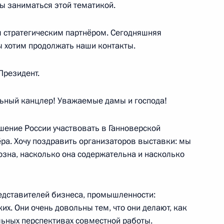
ы заниматься этой тематикой.
 стратегическим партнёром. Сегодняшняя
ы хотим продолжать наши контакты.
Президент.
ия Международной
1
9м
-2013»
ный канцлер! Уважаемые дамы и господа!
шение России участвовать в Ганноверской
ёра. Хочу поздравить организаторов выставки: мы
озна, насколько она содержательна и насколько
историческая преемственность
редставителей бизнеса, промышленности:
их. Они очень довольны тем, что они делают, как
ельных перспективах совместной работы.