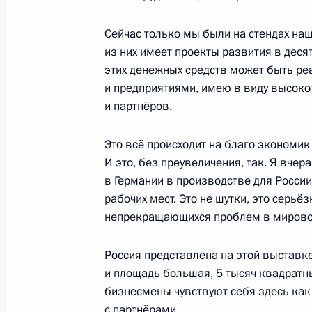
Сейчас только мы были на стендах на
5 апреля 2013 года, пятница
из них имеет проекты развития в дес
Интервью немецкой телерадиоком
этих денежных средств может быть р
и предприятиями, имею в виду высоко
5 апреля 2013 года, 19:00
и партнёров.
Это всё происходит на благо экономик 
Рабочая встреча с президентом ко
И это, без преувеличения, так. Я вчер
дороги» (РЖД) Владимиром Якуни
в Германии в производстве для России
рабочих мест. Это не шутки, это серьё
5 апреля 2013 года, 17:30
Московская облас
непрекращающихся проблем в мирово
Россия представлена на этой выставк
Рабочая встреча с губернатором К
и площадь большая, 5 тысяч квадратны
Михайловым
бизнесмены чувствуют себя здесь как
5 апреля 2013 года, 14:30
Московская облас
с партнёрами.