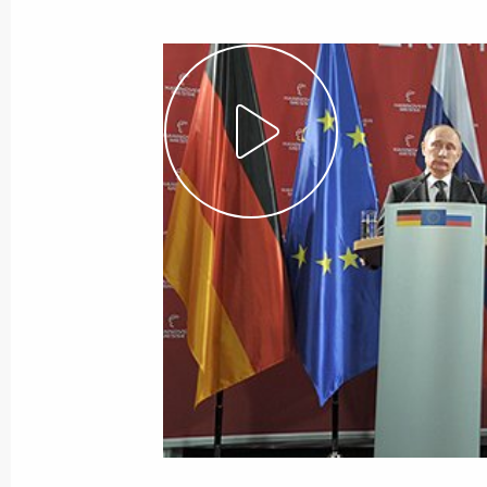
Показа
Вступительное слово на встрече с 
традиционной сангхи России
11 апреля 2013 года, 08:45
село Верхняя И
Рабочая встреча с исполняющим о
Московской области Андреем Вор
11 апреля 2013 года, 08:20
Московская обл