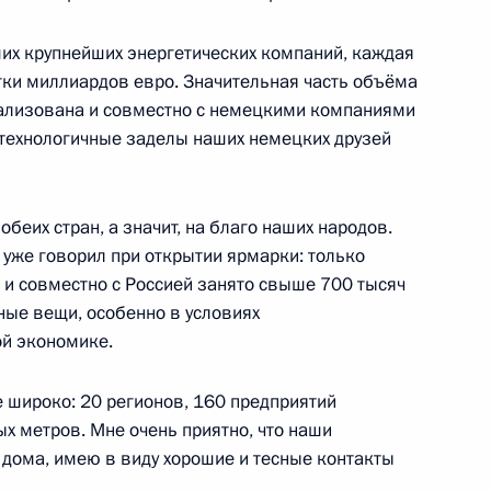
ших крупнейших энергетических компаний, каждая
ятки миллиардов евро. Значительная часть объёма
пании ARD
6
33м
еализована и совместно с немецкими компаниями
технологичные заделы наших немецких друзей
обеих стран, а значит, на благо наших народов.
мпании «Российские железные
3
а уже говорил при открытии ярмарки: только
ным
 и совместно с Россией занято свыше 700 тысяч
зные вещи, особенно в условиях
ть, Ново-Огарёво
й экономике.
е широко: 20 регионов, 160 предприятий
урской области Александром
3
х метров. Мне очень приятно, что наши
 дома, имею в виду хорошие и тесные контакты
ть, Ново-Огарёво