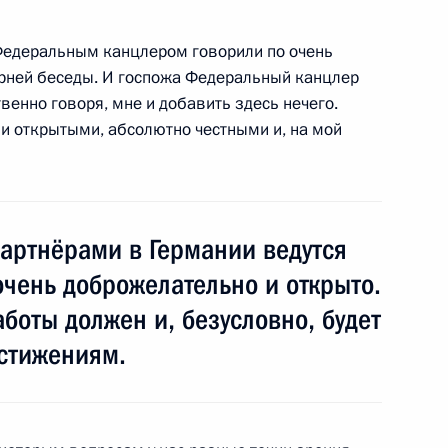
 Федеральным канцлером говорили по очень
рней беседы. И госпожа Федеральный канцлер
венно говоря, мне и добавить здесь нечего.
льяновской области Сергеем
3
ли открытыми, абсолютно честными и, на мой
ть, Ново-Огарёво
артнёрами в Германии ведутся
авоохранения Вероникой
очень доброжелательно и открыто.
3
боты должен и, безусловно, будет
ть, Ново-Огарёво
остижениям.