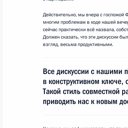
Действительно, мы вчера с госпожой
многим проблемам в ходе нашей вече
4 апреля 2013 года, четверг
сейчас практически всё назвала, собст
Рабочая встреча с губернатором У
Должен сказать, что эти дискуссии бы
Морозовым
взгляд, весьма продуктивными.
4 апреля 2013 года, 14:25
Московская облас
Все дискуссии с нашими п
Рабочая встреча с Министром здр
в конструктивном ключе, 
Скворцовой
Такой стиль совместной ра
4 апреля 2013 года, 13:20
Московская облас
приводить нас к новым д
3 апреля 2013 года, среда