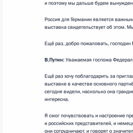
и поэтому мы дальше будем вынужден
8 апреля 2013 года, 12:50
Ганновер
Россия для Германии является важным
выставка свидетельствует об этом. М
7 апреля 2013 года, воскресенье
Ещё раз, добро пожаловать, господин 
Выступление на церемонии открыт
промышленной ярмарки «Ганновер
В.Путин:
Уважаемая госпожа Федераль
7 апреля 2013 года, 22:00
Ганновер
Ещё раз хочу поблагодарить за пригла
выставке в качестве основного партн
6 апреля 2013 года, суббота
сегодня видели, насколько она гранди
интересна.
Россия и Нидерланды – традиции, 
и новые перспективы партнёрства
Я смог почувствовать и настроение п
6 апреля 2013 года, 08:00
и российских представителей, и немецк
они сотрудничают, и говорят о значит