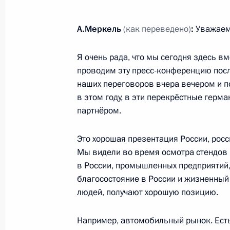
10 апреля 2013 года, среда
Встреча с Председателем Правител
А.Меркель
(как переведено)
:
Уважаем
Дачичем
10 апреля 2013 года, 17:00
Московская обл
Я очень рада, что мы сегодня здесь 
проводим эту пресс-конференцию посл
наших переговоров вчера вечером и по
в этом году, в эти перекрёстные герм
Совещание по вопросу стимулирова
партнёром.
10 апреля 2013 года, 16:00
Московская обл
Это хорошая презентация России, рос
Мы видели во время осмотра стендов 
9 апреля 2013 года, вторник
в России, промышленных предприятий,
благосостояние в России и жизненный 
Встреча с председателем Внешэк
людей, получают хорошую позицию.
Дмитриевым
Например, автомобильный рынок. Есть
9 апреля 2013 года, 20:30
Московская облас