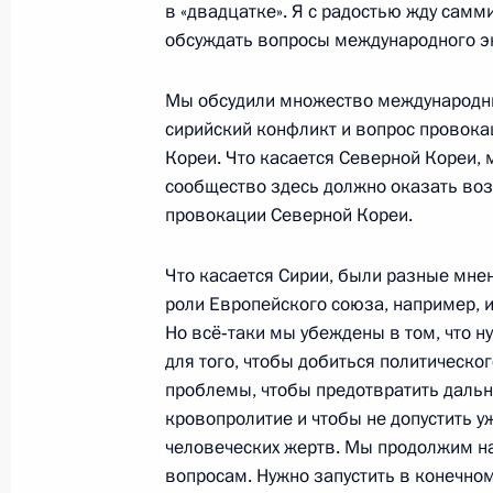
в «двадцатке». Я с радостью жду самми
8 апреля 2013 года, 22:30
Амстердам
обсуждать вопросы международного э
Мы обсудили множество международны
сирийский конфликт и вопрос провокац
Заявления для прессы и ответы на
Кореи. Что касается Северной Кореи,
по итогам российско-нидерландски
сообщество здесь должно оказать во
8 апреля 2013 года, 21:20
Амстердам
провокации Северной Кореи.
Что касается Сирии, были разные мнен
роли Европейского союза, например, и
Пресс-конференция по итогам рабо
Но всё‑таки мы убеждены в том, что н
8 апреля 2013 года, 14:00
Ганновер
для того, чтобы добиться политическо
проблемы, чтобы предотвратить даль
кровопролитие и чтобы не допустить у
Выступления на открытии российск
человеческих жертв. Мы продолжим на
на Ганноверской промышленной я
вопросам. Нужно запустить в конечном 