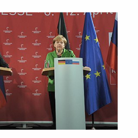
ть следующие материалы
ламами Буддийской
1
волга
бязанности губернатора
3
обьёвым
асть, Ново-Огарёво