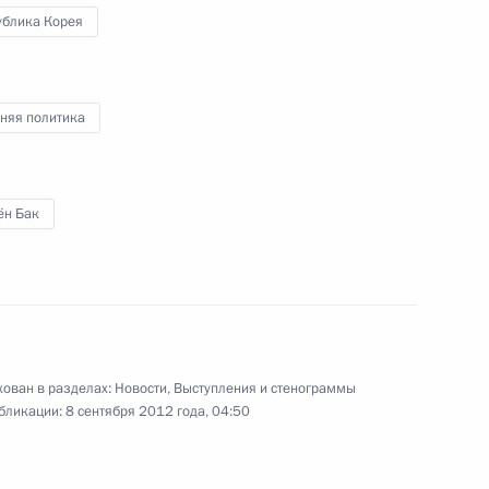
чи Дальневосточному
1
ублика Корея
ического ключа от нового
няя политика
восточного федерального
ён Бак
9
льного университета
ован в разделах:
Новости
,
Выступления и стенограммы
бликации:
8 сентября 2012 года, 04:50
ума АТЭС
:
2