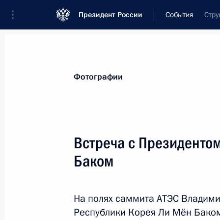
Президент России
События
Стру
Президент
Администрация
Государст
Новости
Стенограммы
Поездки
Те
Фотографии
Рубрикация материалов
Все материалы
Встреча с Президенто
Послания Федеральному Собранию
Баком
Заявления по важнейшим вопросам
Совещания, заседания, рабочие встречи
На полях саммита АТЭС Владими
Речи и обращения
Республики Корея Ли Мён Бако