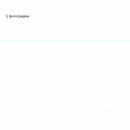
1 фотография
ть следующие материалы
4
ми Паралимпийских игр
16
7м
ик