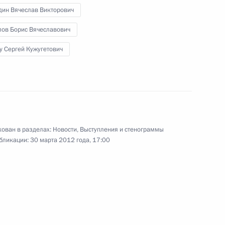
дин Вячеслав Викторович
лов Борис Вячеславович
16
5м
у Сергей Кужугетович
1
11м
ован в разделах:
Новости
,
Выступления и стенограммы
бликации:
30 марта 2012 года, 17:00
 почётного доктора
1
 Неру