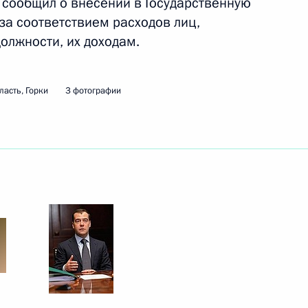
 сообщил о внесении в Государственную
за соответствием расходов лиц,
лжности, их доходам.
ть следующие материалы
асть, Горки
3 фотографии
ивных групп по созданию
3
10м
твования законодательства
3
ть, Горки