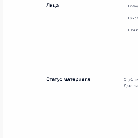
Лица
Воло
29 марта 2012 года, четверг
Грыз
Саммит БРИКС
Шойг
29 марта 2012 года, 12:00
Нью-Дели
Выступление на саммите БРИКС
29 марта 2012 года, 11:30
Статус материала
Опублик
Дата пу
28 марта 2012 года, среда
Дмитрию Медведеву вручён диплом
Университета имени Джавахарлала
28 марта 2012 года, 18:15
Нью-Дели