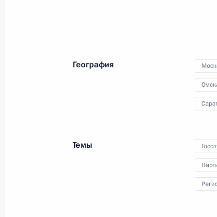
Пострадавшим и семьям погибших 
Тюменью будет оказана вся необх
2 апреля 2012 года, 14:00
Московская облас
География
Моск
30 марта 2012 года, пятница
Омск
Встреча с руководством партии «Ед
Сара
30 марта 2012 года, 17:00
Московская облас
Темы
Госс
Рабочая встреча с Главой Республ
Парт
Гайзером
Реги
30 марта 2012 года, 16:30
Московская облас