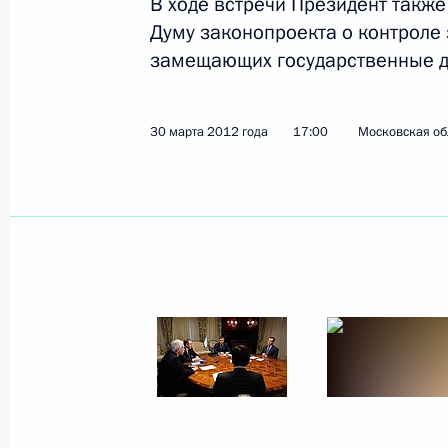
В ходе встречи Президент также
Думу законопроекта о контроле 
замещающих государственные до
Показа
30 марта 2012 года
17:00
Московская обл
Встреча с руководителями инициат
политических партий
3 апреля 2012 года, 14:30
Москва, Кремль
2 апреля 2012 года, понедельник
Совещание по вопросам совершенс
2 апреля 2012 года, 15:45
Московская облас