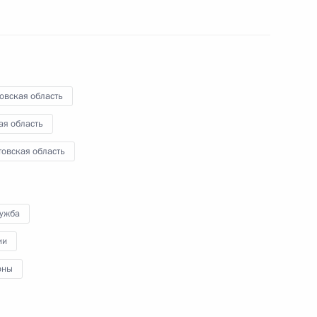
в авиакатастрофе под
1
одимая помощь
ть, Горки
овская область
ая область
иная Россия»
товская область
3
ть, Горки
лужба
ики Коми Вячеславом
1
ии
оны
ть, Горки