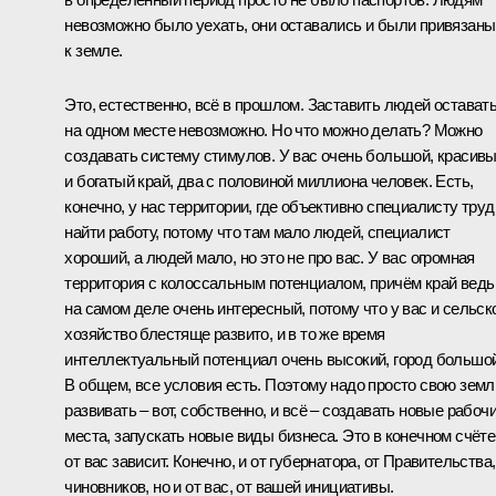
невозможно было уехать, они оставались и были привязаны
к земле.
Это, естественно, всё в прошлом. Заставить людей остават
на одном месте невозможно. Но что можно делать? Можно
создавать систему стимулов. У вас очень большой, красив
и богатый край, два с половиной миллиона человек. Есть,
конечно, у нас территории, где объективно специалисту труд
найти работу, потому что там мало людей, специалист
хороший, а людей мало, но это не про вас. У вас огромная
территория с колоссальным потенциалом, причём край ведь
на самом деле очень интересный, потому что у вас и сельск
хозяйство блестяще развито, и в то же время
интеллектуальный потенциал очень высокий, город большой
В общем, все условия есть. Поэтому надо просто свою зем
развивать – вот, собственно, и всё – создавать новые рабоч
места, запускать новые виды бизнеса. Это в конечном счёте
от вас зависит. Конечно, и от губернатора, от Правительства,
чиновников, но и от вас, от вашей инициативы.