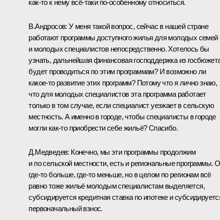
как‑то к нему всё‑таки по‑особенному относиться.
В.Андросов:
У меня такой вопрос, сейчас в нашей стране
работают программы доступного жилья для молодых семей
и молодых специалистов непосредственно. Хотелось бы
узнать, дальнейшая финансовая господдержка из госбюжет
будет проводиться по этим программам? И возможно ли
какое‑то развитие этих программ? Потому что я лично знаю,
что для молодых специалистов эта программа работает
только в том случае, если специалист уезжает в сельскую
местность. А именно в городе, чтобы специалисты в городе
могли как‑то приобрести себе жильё? Спасибо.
Д.Медведев:
Конечно, мы эти программы продолжим
и по сельской местности, есть и региональные программы. 
где‑то больше, где‑то меньше, но в целом по регионам всё
равно тоже жильё молодым специалистам выделяется,
субсидируется кредитная ставка по ипотеке и субсидируетс
первоначальный взнос.