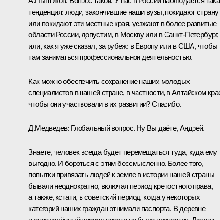
А.Пынтиков:
Вопрос такой. У нас в России наблюдается така
тенденция: люди, закончившие наши вузы, покидают страну
или покидают эти местные края, уезжают в более развитые
области России, допустим, в Москву или в Санкт-Петербург,
или, как я уже сказал, за рубеж: в Европу или в США, чтобы
там заниматься профессиональной деятельностью.
Как можно обеспечить сохранение наших молодых
специалистов в нашей стране, в частности, в Алтайском кра
чтобы они участвовали в их развитии? Спасибо.
Д.Медведев:
Глобальный вопрос. Ну Вы даёте, Андрей.
Знаете, человек всегда будет перемещаться туда, куда ему
выгодно. И бороться с этим бессмысленно. Более того,
попытки привязать людей к земле в истории нашей страны
бывали неоднократно, включая период крепостного права,
а также, кстати, в советский период, когда у некоторых
категорий наших граждан отнимали паспорта. В деревне
в определённый период просто не было паспортов. Людям