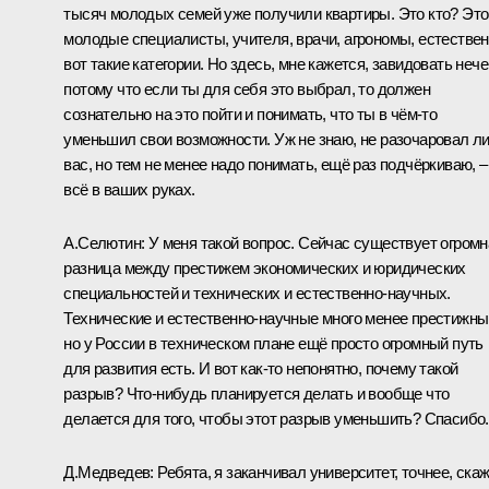
тысяч молодых семей уже получили квартиры. Это кто? Это
молодые специалисты, учителя, врачи, агрономы, естествен
вот такие категории. Но здесь, мне кажется, завидовать нече
потому что если ты для себя это выбрал, то должен
сознательно на это пойти и понимать, что ты в чём‑то
уменьшил свои возможности. Уж не знаю, не разочаровал ли
вас, но тем не менее надо понимать, ещё раз подчёркиваю, –
всё в ваших руках.
А.Селютин:
У меня такой вопрос. Сейчас существует огромн
разница между престижем экономических и юридических
специальностей и технических и естественно-научных.
Технические и естественно-научные много менее престижны
но у России в техническом плане ещё просто огромный путь
для развития есть. И вот как‑то непонятно, почему такой
разрыв? Что‑нибудь планируется делать и вообще что
делается для того, чтобы этот разрыв уменьшить? Спасибо.
Д.Медведев:
Ребята, я заканчивал университет, точнее, ска