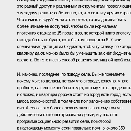
это равный доступ к различным инструментам, позволяющи
эту задачу решать; собственно, то, что есть и у других стран
Что я имею в виду? Если это ипотека, то она должна быть
более или менее доступной, чтобы была нормальная
ипотечная ставка: не 15 процентов, по которой никто ипотеку
никогда брать не будет, хотя бы там процентов 6–7, или
специальная дотация из бюджета, чтобы ту ставку, по котор
квартиру дают, можно было бы уменьшить за счёт бюджетн
средств. Вот это и есть способ решения жилищной проблем
И, наконец, последнее, по поводу села. Вы же понимаете,
почему мы это делаем, потому что в городе, конечно, много
проблем, на село не особо кто едет, потому что в городе хот
и сложно, и квартиры дороже стоят, но город есть город, есть
масса возможностей, в том числе по приложению собствен
сил. А село – это более сложная жизнь, поэтому там мы
действительно сконцентрировали деньги, и у нас есть
программа социального развития села, по которой
к настоящему моменту, если правильно помню, около 350