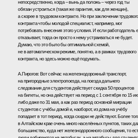
непосредственно, когда – вынь да положь – через год ты
обязан устроиться (такая же гарантия, как для женщин),
а скорее в трудовом контракте. Но при заключении трудовог
контракта чтобы молодой специалист, например, мог
потребовать внесения этого условия. И если работодатель 
отказывает, тогда он просто к нему устраиваться не будет.
Думаю, что это было бы оптимальной схемой,
не в автоматическом режиме, понятно, а в рамках трудового
контракта, но здесь можно ещё подумать.
А.Пирогов:
Вот сейчас на железнодорожный транспорт,
на пригородные электропоезда, на поезда дальнего
следования для студентов действует скидка 50 процентов
на билеты, но она действует на период с 1 сентября по 15 и
либо даже по 31 мая, а как раз период основной миграции
студентов с учёбы домой и, наоборот, из дома на учёбу
попадает в тот период, когда скидки не действуют. Более тог
в Алтайском крае очень много населённых пунктов, таких д
большинство, куда нет железнодорожного сообщения, то ес
люди добираются на автобусах, а на автобусы для студент