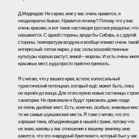
Д.Медведев:
Не скрою, мне у вас очень нравится, я
неоднократно бывал. Нравится почему? Потому что у вас
очень красиво, и вот такое настоящее русское раздолье, что
называется. С одной стороны, вроде бы Сибирь, а с другой
стороны, температура воздуха и вообще климат очень такой
интересный: летом жарко, у вас сельскохозяйственные
культуры хорошо растут; зимой – морозы. И есть очень мног
красивых мест, куда просто приятно приехать.
Я считаю, что у вашего края, кстати, колоссальный
туристический потенциал, который ещё, может быть, пока
не оценён до конца. Для этого нужно новые гостиницы строи
санатории. Но приезжали и будут приезжать даже люди
из очень далёких мест. Есть, конечно, особые, знаковые мес
те же самые шукшинские места. Я тоже считаю, что это
хорошая тема, объединяющая в нашей стране, потому что
не знаю, каковы у вас отношения к вашему земляку, мне
кажется, что это «народный бриллиант», который был у нас