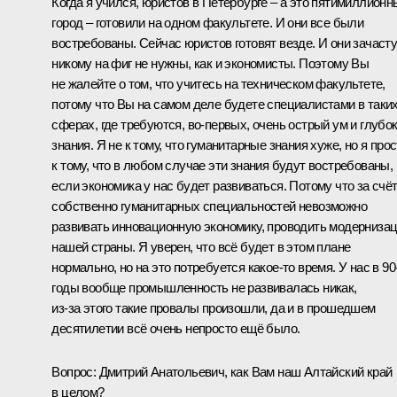
Когда я учился, юристов в Петербурге – а это пятимиллионн
город – готовили на одном факультете. И они все были
востребованы. Сейчас юристов готовят везде. И они зачаст
никому на фиг не нужны, как и экономисты. Поэтому Вы
не жалейте о том, что учитесь на техническом факультете,
потому что Вы на самом деле будете специалистами в таки
сферах, где требуются, во‑первых, очень острый ум и глубо
знания. Я не к тому, что гуманитарные знания хуже, но я про
к тому, что в любом случае эти знания будут востребованы,
если экономика у нас будет развиваться. Потому что за счё
собственно гуманитарных специальностей невозможно
развивать инновационную экономику, проводить модерниза
нашей страны. Я уверен, что всё будет в этом плане
нормально, но на это потребуется какое‑то время. У нас в 90
годы вообще промышленность не развивалась никак,
из‑за этого такие провалы произошли, да и в прошедшем
десятилетии всё очень непросто ещё было.
Вопрос:
Дмитрий Анатольевич, как Вам наш Алтайский край
в целом?