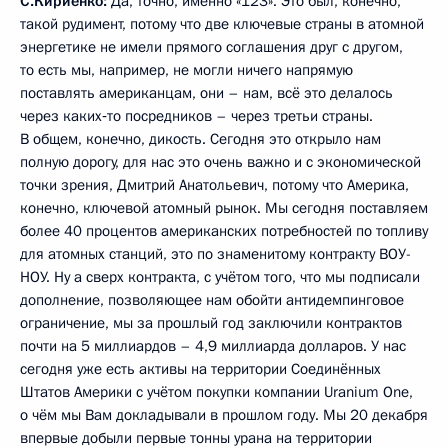
С.Кириенко:
Да, точно, именно «123». Это был, конечно,
такой рудимент, потому что две ключевые страны в атомной
энергетике не имели прямого соглашения друг с другом,
то есть мы, например, не могли ничего напрямую
поставлять американцам, они – нам, всё это делалось
через каких‑то посредников – через третьи страны.
В общем, конечно, дикость. Сегодня это открыло нам
полную дорогу, для нас это очень важно и с экономической
точки зрения, Дмитрий Анатольевич, потому что Америка,
конечно, ключевой атомный рынок. Мы сегодня поставляем
более 40 процентов американских потребностей по топливу
для атомных станций, это по знаменитому контракту ВОУ-
НОУ. Ну а сверх контракта, с учётом того, что мы подписали
дополнение, позволяющее нам обойти антидемпинговое
ограничение, мы за прошлый год заключили контрактов
почти на 5 миллиардов – 4,9 миллиарда долларов. У нас
сегодня уже есть активы на территории Соединённых
Штатов Америки с учётом покупки компании Uranium One,
о чём мы Вам докладывали в прошлом году. Мы 20 декабря
впервые добыли первые тонны урана на территории