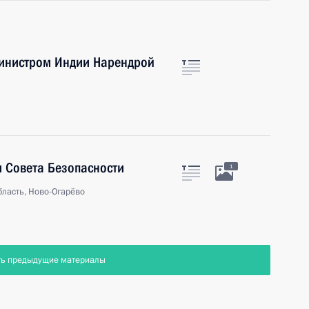
министром Индии Нарендрой
 Совета Безопасности
1
ласть, Ново-Огарёво
ть предыдущие материалы