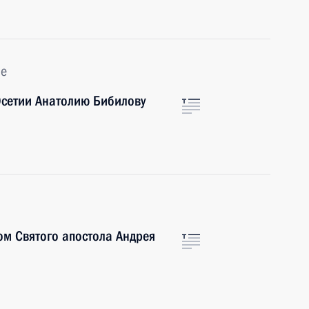
ье
сетии Анатолию Бибилову
м Святого апостола Андрея