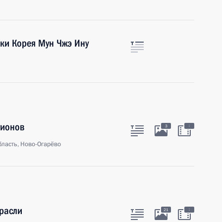
ки Корея Мун Чжэ Ину
гионов
:
3
ласть, Ново-Огарёво
расли
:
21