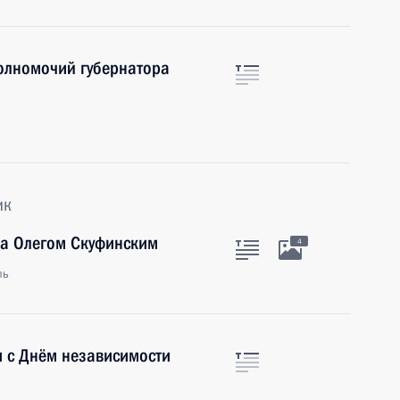
олномочий губернатора
ик
ра Олегом Скуфинским
4
ль
и с Днём независимости