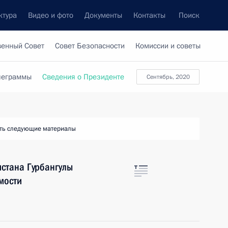
ктура
Видео и фото
Документы
Контакты
Поиск
венный Совет
Совет Безопасности
Комиссии и советы
леграммы
Сведения о Президенте
сентябрь, 2020
ть следующие материалы
стана Гурбангулы
мости