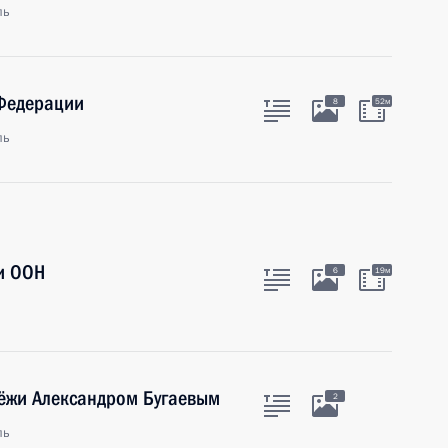
ль
 Федерации
8
52м
ль
и ООН
6
19м
дёжи Александром Бугаевым
2
ль