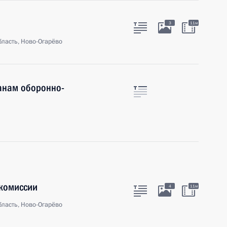
3
11м
ласть, Ново-Огарёво
анам оборонно-
комиссии
4
11м
ласть, Ново-Огарёво