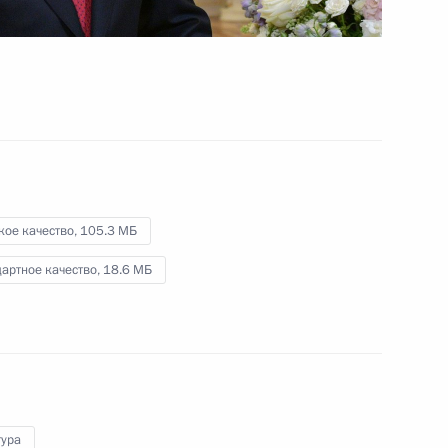
а
Посещение 1-го
оперативного полка
московской полиции
7 марта 2019 года
Видео, 7 мин.
кое качество,
105.3 МБ
артное качество,
18.6 МБ
тура