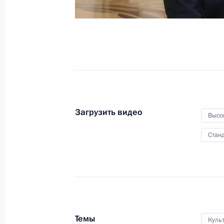
Пленарное заседание съезд
РСПП
Загрузить видео
14 марта 2019 года
Видео, 58 мин.
Высо
Станд
Темы
Куль