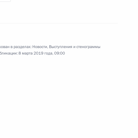
Встреча со спортсменами
ован в разделах:
Новости
,
Выступления и стенограммы
зимней универсиады – 2019
бликации:
8 марта 2019 года, 09:00
3 марта 2019 года
Видео, 2 мин.