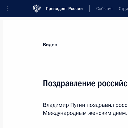
Президент России
События
Стру
Видеозаписи
Фотографии
Аудиозапи
Все материалы
Выступления
Совещан
Видео
Показа
Поздравление российс
Поздравление россий
Владимир Путин поздравил росс
Международным женским днём.
8 марта 2019 года
Москва, Кремль