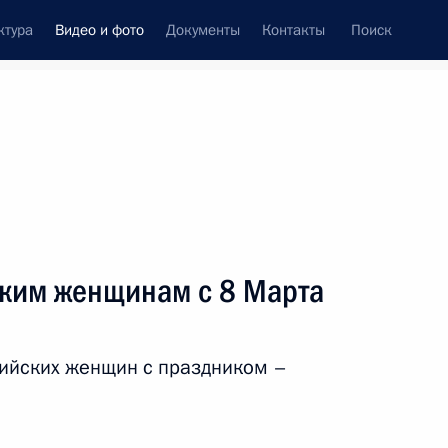
ктура
Видео и фото
Документы
Контакты
Поиск
си
ия, встречи
Встречи со СМИ
март, 2019
ть следующие материалы
ким женщинам с 8 Марта
ским женщинам с 8 Марта
ийских женщин с праздником –
Видео, 3 мин.