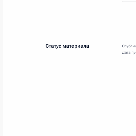
Заседание коллегии
Статус материала
Опублик
Федеральной службы
Дата пу
безопасности
6 марта 2019 года
Видео, 10 мин.