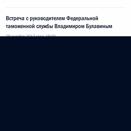
Встреча с руководителем Федеральной
таможенной службы Владимиром Булавиным
25 октября 2017 года, 16:00
Москва, Кремль
Совещание с членами Правительства
25 октября 2017 года, 14:30
Москва, Кремль
Поздравление Председателю КНР Си Цзиньпину
25 октября 2017 года, 12:20