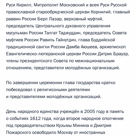
Руси Кирилл, Митрополит Московский и всея Руси Русской
православной старообрядческой церкви Корнилий, главный
раввин России Берл Лазар, верховный муфтий,
председатель Центрального духовного управления
мусульман России Талгат Таджуддин, председатель Совета
муфтиев России Равиль Гайнутдин, глава Буддийской
традиционной сангхи России Дамба Аюшеев, архиепископ
Евангелическо-лютеранской церкви России Дитрих Брауэр,
члены президентского Совета по межнациональным
отношениям, представители молодёжных организаций.
По завершении церемонии глава государства кратко
побеседовал с религиозными деятелями
и представителями молодёжных организаций.
День народного единства учреждён в 2005 году в память
о событиях 1612 года, когда второе народное ополчение
под предводительством Кузьмы Минина и Дмитрия
Пожарского освободило Москву от иностранных