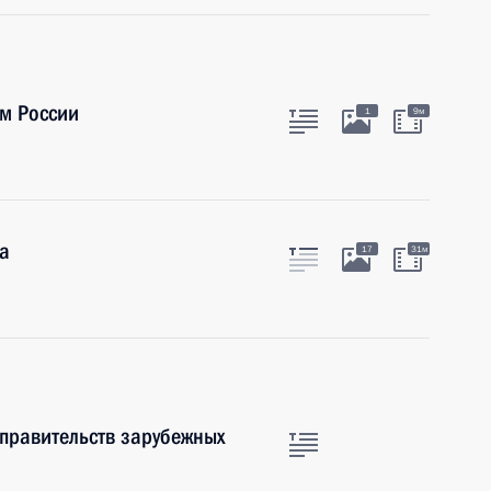
м России
1
9м
а
17
31м
 правительств зарубежных