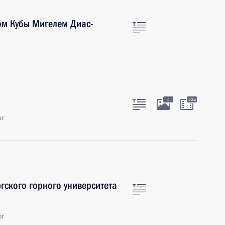
ом Кубы Мигелем Диас-
4
22м
рг
гского горного университета
рг