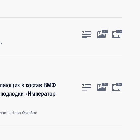
4
10м
ь
упающих в состав ВМФ
5
9м
й подлодки «Император
ласть, Ново-Огарёво