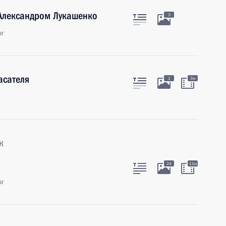
 Александром Лукашенко
3
рг
асателя
1
3м
к
24
11м
рг