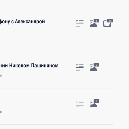
фону с Александрой
1
2м
ении Николом Пашиняном
2
рг
7
рг