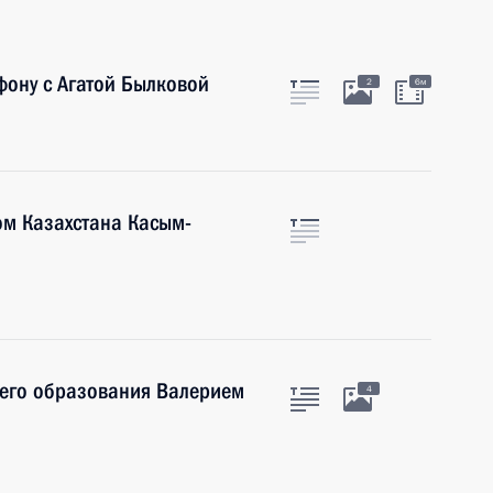
фону с Агатой Былковой
2
6м
ом Казахстана Касым-
шего образования Валерием
4