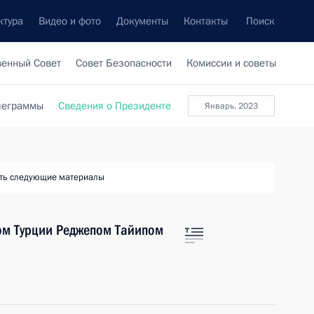
ктура
Видео и фото
Документы
Контакты
Поиск
венный Совет
Совет Безопасности
Комиссии и советы
леграммы
Сведения о Президенте
январь, 2023
ть следующие материалы
ом Турции Реджепом Тайипом