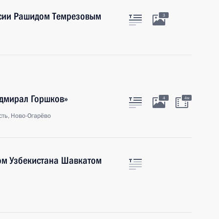
есии Рашидом Темрезовым
3
Адмирал Горшков»
4
4м
ть, Ново-Огарёво
ом Узбекистана Шавкатом