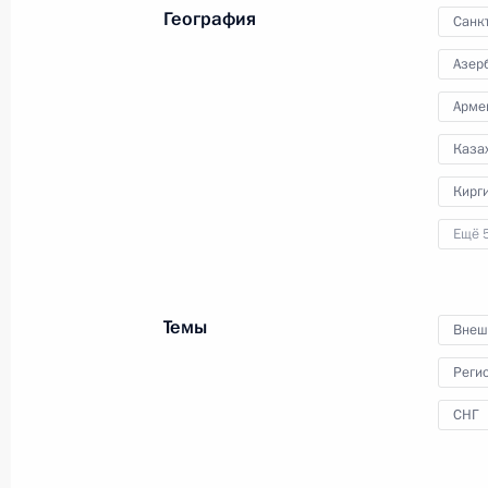
Совета
География
Санк
Азер
Арме
22 декабря 2022 года
Видео, 1 ч.
Каза
Кирг
Ещё 
Темы
Внеш
Реги
СНГ