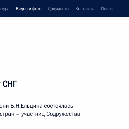
ктура
Видео и фото
Документы
Контакты
Поиск
си
ия, встречи
Встречи со СМИ
декабрь, 2022
ть следующие материалы
 СНГ
Запуск завода «Титан-
ени Б.Н.Ельцина состоялась
Полимер»
стран – участниц Содружества