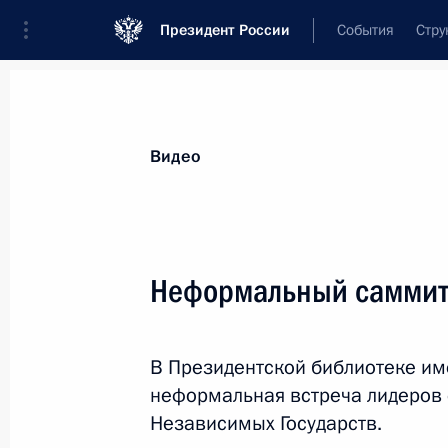
Президент России
События
Стру
Видеозаписи
Фотографии
Аудиозапи
Все материалы
Выступления
Совещан
Видео
Показа
Неформальный саммит
Российско-китайские
В Президентской библиотеке им
переговоры
неформальная встреча лидеров 
Независимых Государств.