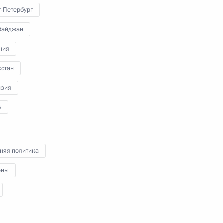
Министерства обороны
т-Петербург
байджан
ния
21 декабря 2022 года
Видео, 1 ч.
хстан
изия
5
няя политика
оны