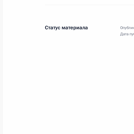
Российско-белорусские
переговоры
Статус материала
Опублик
Дата пу
19 декабря 2022 года
Видео, 11 мин.