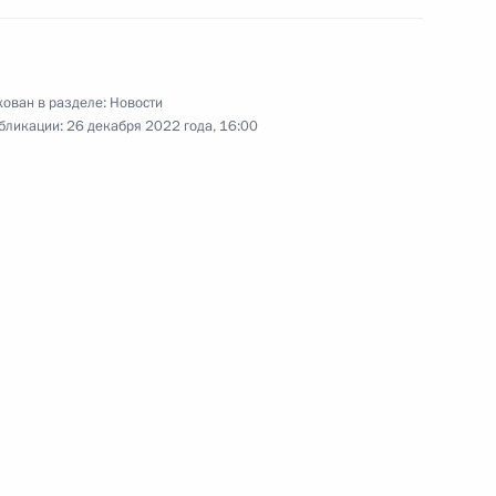
Заседание Совета
по стратегическому
развитию и национальным
ован в разделе:
Новости
проектам
бликации:
26 декабря 2022 года, 16:00
15 декабря 2022 года
Видео, 2 ч.