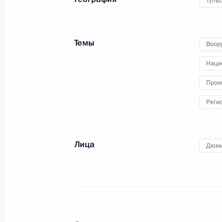
Тульс
22 декабря 2022 года, четверг
Темы
Владимир Путин ответил на вопрос
Воор
22 декабря 2022 года, 19:30
Москва, Кремл
Наци
Пром
Реги
Заседание Государственного Совет
22 декабря 2022 года, 17:50
Москва, Кремл
Лица
Дюми
Посещение Дома молодёжи
22 декабря 2022 года, 15:45
Москва