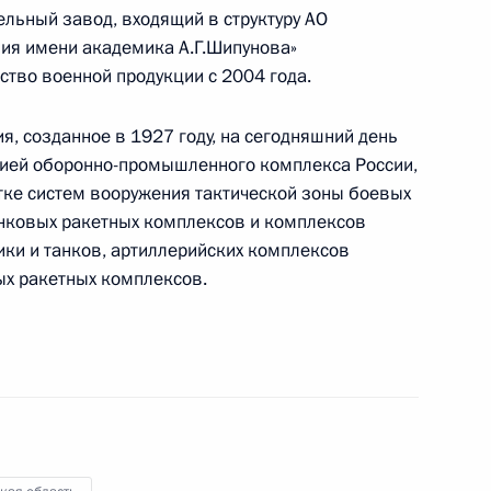
льный завод, входящий в структуру АО
ия имени академика А.Г.Шипунова»
тво военной продукции с 2004 года.
низаций ОПК
6
4м
, созданное в 1927 году, на сегодняшний день
ией оборонно-промышленного комплекса России,
тке систем вооружения тактической зоны боевых
анковых ракетных комплексов и комплексов
 приборостроения
7
ки и танков, артиллерийских комплексов
х ракетных комплексов.
 пройдёт встреча лидеров