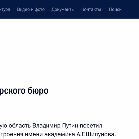
ктура
Видео и фото
Документы
Контакты
Поиск
венный Совет
Совет Безопасности
Комиссии и советы
леграммы
Сведения о Президенте
декабрь, 2022
ть следующие материалы
рского бюро
асателя
1
3м
кую область Владимир Путин посетил
троения имени академика А.Г.Шипунова.