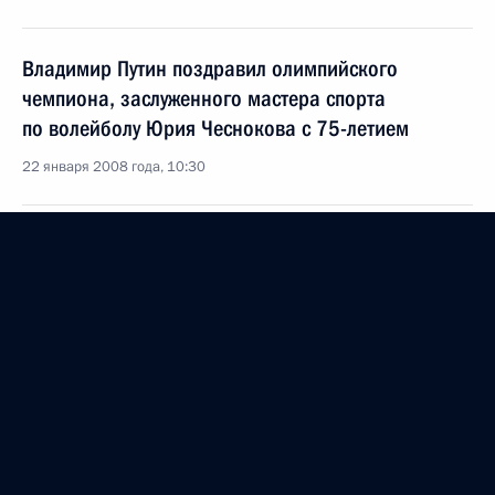
Владимир Путин поздравил олимпийского
чемпиона, заслуженного мастера спорта
по волейболу Юрия Чеснокова с 75-летием
22 января 2008 года, 10:30
Владимир Путин поздравил академика
Российской академии наук, специалиста
в области аэромеханики и газовой динамики
Горимира Чёрного с 85-летием
22 января 2008 года, 10:00
Владимир Путин поздравил сотрудников
и ветеранов фельдъегерских служб с 15-летием