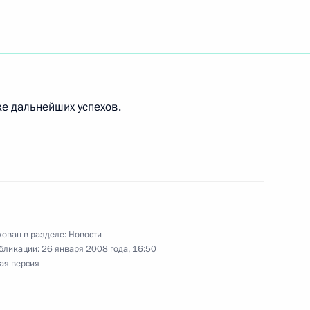
ейстера-репетитора
Большого театра России,
Фадеечева с 75-летием
ке дальнейших успехов.
Шарапову с победой
 по теннису
ован в разделе:
Новости
бликации:
26 января 2008 года, 16:50
ая версия
оянным представителем
1