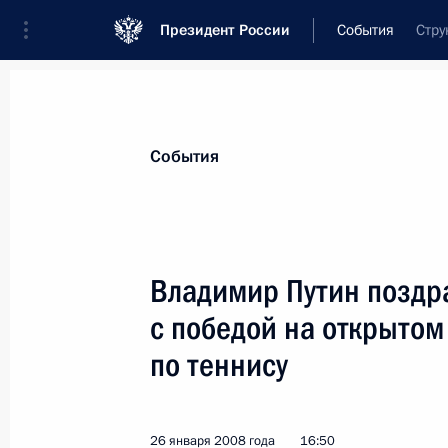
Президент России
События
Стру
Президент
Администрация
Государст
Новости
Стенограммы
Поездки
Те
События
Показа
Владимир Путин позд
с победой на открытом
Владимир Путин поздравил с 70-л
по фехтованию, заслуженного маст
по теннису
Ждановича
27 января 2008 года, 13:20
26 января 2008 года
16:50