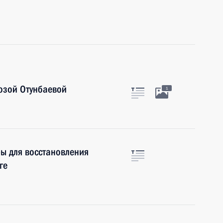
озой Отунбаевой
1
ры для восстановления
ге