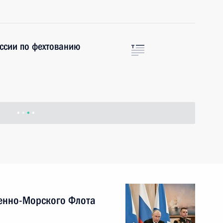
ссии по фехтованию
итуации в Мордовии,
стях
арственным визитом
9