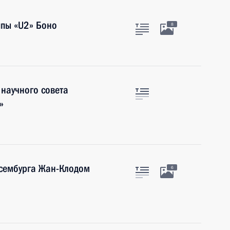
ппы «U2» Боно
8
 научного совета
»
сембурга Жан-Клодом
6