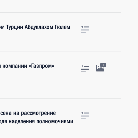
ом Турции Абдуллахом Гюлем
я компании «Газпром»
1
есена на рассмотрение
для наделения полномочиями