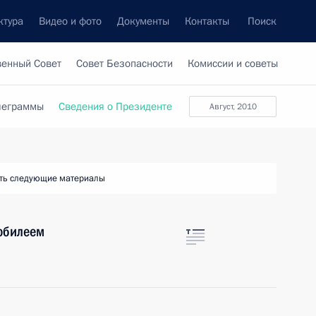
ктура
Видео и фото
Документы
Контакты
Поиск
венный Совет
Совет Безопасности
Комиссии и советы
леграммы
Сведения о Президенте
август, 2010
ть следующие материалы
юбилеем